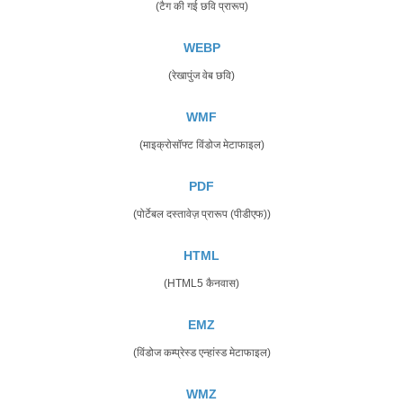
(टैग की गई छवि प्रारूप)
WEBP
(रेखापुंज वेब छवि)
WMF
(माइक्रोसॉफ्ट विंडोज मेटाफाइल)
PDF
(पोर्टेबल दस्तावेज़ प्रारूप (पीडीएफ))
HTML
(HTML5 कैनवास)
EMZ
(विंडोज कम्प्रेस्ड एन्हांस्ड मेटाफाइल)
WMZ