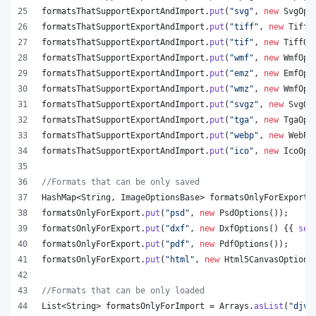
formatsThatSupportExportAndImport
.
put
(
"svg"
, 
new
SvgOpt
formatsThatSupportExportAndImport
.
put
(
"tiff"
, 
new
TiffO
formatsThatSupportExportAndImport
.
put
(
"tif"
, 
new
TiffOp
formatsThatSupportExportAndImport
.
put
(
"wmf"
, 
new
WmfOpt
formatsThatSupportExportAndImport
.
put
(
"emz"
, 
new
EmfOpt
formatsThatSupportExportAndImport
.
put
(
"wmz"
, 
new
WmfOpt
formatsThatSupportExportAndImport
.
put
(
"svgz"
, 
new
SvgOp
formatsThatSupportExportAndImport
.
put
(
"tga"
, 
new
TgaOpt
formatsThatSupportExportAndImport
.
put
(
"webp"
, 
new
WebPO
formatsThatSupportExportAndImport
.
put
(
"ico"
, 
new
IcoOpt
//Formats that can be only saved
HashMap
<
String
, 
ImageOptionsBase
> 
formatsOnlyForExport
 
formatsOnlyForExport
.
put
(
"psd"
, 
new
PsdOptions
());
formatsOnlyForExport
.
put
(
"dxf"
, 
new
DxfOptions
() {{ 
set
formatsOnlyForExport
.
put
(
"pdf"
, 
new
PdfOptions
());
formatsOnlyForExport
.
put
(
"html"
, 
new
Html5CanvasOptions
//Formats that can be only loaded
List
<
String
> 
formatsOnlyForImport
 = 
Arrays
.
asList
(
"djvu