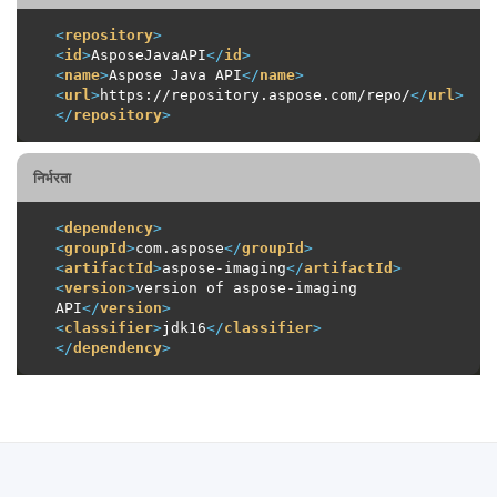
<
repository
>
<
id
>
AsposeJavaAPI
</
id
>
<
name
>
Aspose Java API
</
name
>
<
url
>
https://repository.aspose.com/repo/
</
url
>
</
repository
>
निर्भरता
<
dependency
>
<
groupId
>
com.aspose
</
groupId
>
<
artifactId
>
aspose-imaging
</
artifactId
>
<
version
>
version of aspose-imaging 
API
</
version
>
<
classifier
>
jdk16
</
classifier
>
</
dependency
>