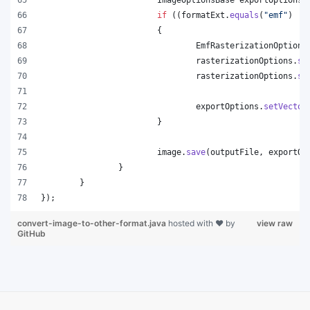
if
 ((
formatExt
.
equals
(
"emf"
) ||
			{
EmfRasterizationOptions
rasterizationOptions
.
se
rasterizationOptions
.
se
exportOptions
.
setVector
			}
image
.
save
(
outputFile
, 
exportOp
		}
	}
});
convert-image-to-other-format.java
hosted with ❤ by
view raw
GitHub