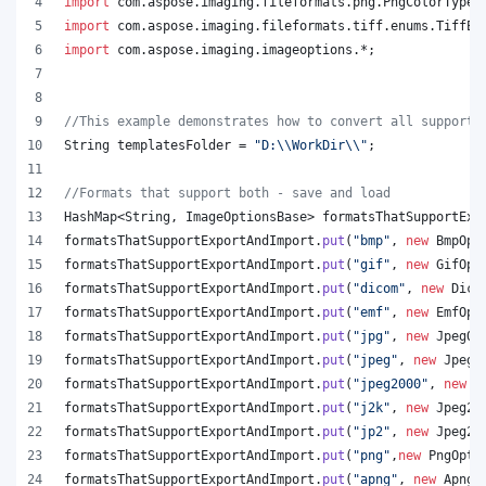
import
com
.
aspose
.
imaging
.
fileformats
.
png
.
PngColorType
;
import
com
.
aspose
.
imaging
.
fileformats
.
tiff
.
enums
.
TiffEx
import
com
.
aspose
.
imaging
.
imageoptions
.*;
//This example demonstrates how to convert all supporte
String
templatesFolder
 = 
"D:
\\
WorkDir
\\
"
;
//Formats that support both - save and load
HashMap
<
String
, 
ImageOptionsBase
> 
formatsThatSupportExp
formatsThatSupportExportAndImport
.
put
(
"bmp"
, 
new
BmpOpt
formatsThatSupportExportAndImport
.
put
(
"gif"
, 
new
GifOpt
formatsThatSupportExportAndImport
.
put
(
"dicom"
, 
new
Dico
formatsThatSupportExportAndImport
.
put
(
"emf"
, 
new
EmfOpt
formatsThatSupportExportAndImport
.
put
(
"jpg"
, 
new
JpegOp
formatsThatSupportExportAndImport
.
put
(
"jpeg"
, 
new
JpegO
formatsThatSupportExportAndImport
.
put
(
"jpeg2000"
, 
new
J
formatsThatSupportExportAndImport
.
put
(
"j2k"
, 
new
Jpeg20
formatsThatSupportExportAndImport
.
put
(
"jp2"
, 
new
Jpeg20
formatsThatSupportExportAndImport
.
put
(
"png"
,
new
PngOpti
formatsThatSupportExportAndImport
.
put
(
"apng"
, 
new
ApngO