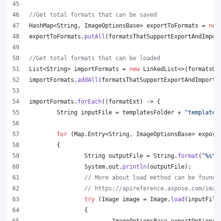
//Get total formats that can be saved
HashMap
<
String
, 
ImageOptionsBase
> 
exportToFormats
 = 
new
exportToFormats
.
putAll
(
formatsThatSupportExportAndImpor
//Get total formats that can be loaded
List
<
String
> 
importFormats
 = 
new
LinkedList
<>(
formatsOn
importFormats
.
addAll
(
formatsThatSupportExportAndImport
.
importFormats
.
forEach
((
formatExt
) -> {
String
inputFile
 = 
templatesFolder
 + 
"template.
for
 (
Map
.
Entry
<
String
, 
ImageOptionsBase
> 
export
	{
String
outputFile
 = 
String
.
format
(
"%s
\\
System
.
out
.
println
(
outputFile
);
// More about load method can be found 
// https://apireference.aspose.com/imag
try
 (
Image
image
 = 
Image
.
load
(
inputFile
		{
ImageOptionsBase
exportOptions
 