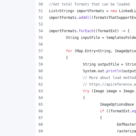
//Get total formats that can be loaded
List
<
String
> 
importFormats
 = 
new
LinkedLi
importFormats
.
addAll
(
formatsThatSupportEx
importFormats
.
forEach
((
formatExt
) -> {
String
inputFile
 = 
templatesFolde
for
 (
Map
.
Entry
<
String
, 
ImageOptio
	{
String
outputFile
 = 
Strin
System
.
out
.
println
(
output
// More about load method
// https://apireference.a
try
 (
Image
image
 = 
Image
.
		{
ImageOptionsBase
if
 ((
formatExt
.
eq
			{
EmfRaster
rasteriza