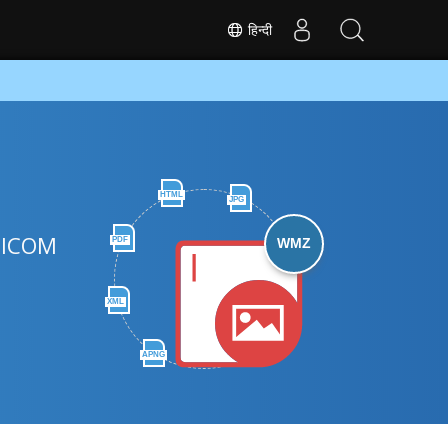
हिन्दी
HTML
JPG
े DICOM
PDF
WMZ
XML
APNG