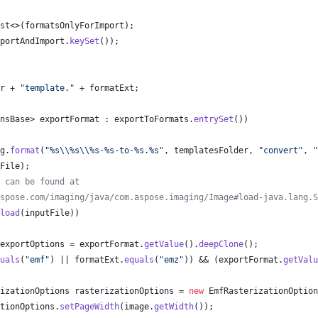
st
<>(
formatsOnlyForImport
);
portAndImport
.
keySet
());
r
 + 
"template."
 + 
formatExt
;
nsBase
> 
exportFormat
 : 
exportToFormats
.
entrySet
())
g
.
format
(
"%s
\\
%s
\\
%s-%s-to-%s.%s"
, 
templatesFolder
, 
"convert"
, 
"
File
);
 can be found at
spose.com/imaging/java/com.aspose.imaging/Image#load-java.lang.S
load
(
inputFile
))
exportOptions
 = 
exportFormat
.
getValue
().
deepClone
();
uals
(
"emf"
) || 
formatExt
.
equals
(
"emz"
)) && (
exportFormat
.
getValu
izationOptions
rasterizationOptions
 = 
new
EmfRasterizationOption
tionOptions
.
setPageWidth
(
image
.
getWidth
());