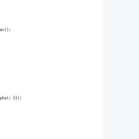
e
>();
pha
); }});