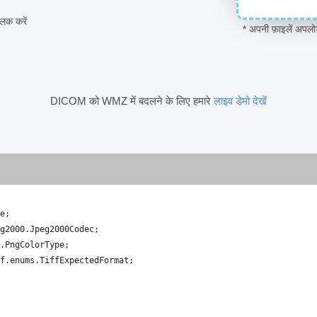
िक करें
* अपनी फ़ाइलें अपल
DICOM को WMZ में बदलने के लिए हमारे
लाइव डेमो देखें
e
;
g2000
.
Jpeg2000Codec
;
.
PngColorType
;
f
.
enums
.
TiffExpectedFormat
;