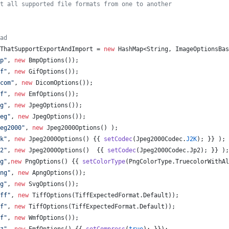
t all supported file formats from one to another
ad
ThatSupportExportAndImport
 = 
new
HashMap
<
String
, 
ImageOptionsBas
p"
, 
new
BmpOptions
());
f"
, 
new
GifOptions
());
com"
, 
new
DicomOptions
());
f"
, 
new
EmfOptions
());
g"
, 
new
JpegOptions
());
eg"
, 
new
JpegOptions
());
eg2000"
, 
new
Jpeg2000Options
() );
k"
, 
new
Jpeg2000Options
() {{ 
setCodec
(
Jpeg2000Codec
.
J2K
); }} );
2"
, 
new
Jpeg2000Options
()  {{ 
setCodec
(
Jpeg2000Codec
.
Jp2
); }} );
g"
,
new
PngOptions
() {{ 
setColorType
(
PngColorType
.
TruecolorWithAl
ng"
, 
new
ApngOptions
());
g"
, 
new
SvgOptions
());
ff"
, 
new
TiffOptions
(
TiffExpectedFormat
.
Default
));
f"
, 
new
TiffOptions
(
TiffExpectedFormat
.
Default
));
f"
, 
new
WmfOptions
());