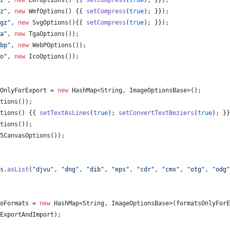
z"
, 
new
EmfOptions
() {{ 
setCompress
(
true
); }});
z"
, 
new
WmfOptions
() {{ 
setCompress
(
true
); }});
gz"
, 
new
SvgOptions
(){{ 
setCompress
(
true
); }});
a"
, 
new
TgaOptions
());
bp"
, 
new
WebPOptions
());
o"
, 
new
IcoOptions
());
OnlyForExport
 = 
new
HashMap
<
String
, 
ImageOptionsBase
>();
tions
());
tions
() {{ 
setTextAsLines
(
true
); 
setConvertTextBeziers
(
true
); }}
tions
());
5CanvasOptions
());
s
.
asList
(
"djvu"
, 
"dng"
, 
"dib"
, 
"eps"
, 
"cdr"
, 
"cmx"
, 
"otg"
, 
"odg"
oFormats
 = 
new
HashMap
<
String
, 
ImageOptionsBase
>(
formatsOnlyForE
ExportAndImport
);