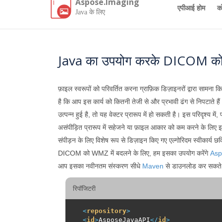
Aspose.Imaging
एपीआई होम
क
Java के लिए
Java का उपयोग करके DICOM को W
फ़ाइल स्वरूपों को परिवर्तित करना ग्राफ़िक डिज़ाइनरों द्वारा सा
है कि आप इस कार्य को कितनी तेजी से और प्रभावी ढंग से निपटाते ह
उत्पन्न हुई है, तो यह वेक्टर प्रारूप में हो सकती है। इस परिदृश्य मे
असंपीड़ित प्रारूप में सहेजने या फ़ाइल आकार को कम करने के लिए इसे द
संपीड़न के लिए विशेष रूप से डिज़ाइन किए गए एल्गोरिदम स्वीकार्य छव
DICOM को WMZ में बदलने के लिए, हम इसका उपयोग करेंगे
Asp
आप इसका नवीनतम संस्करण सीधे
Maven
से डाउनलोड कर सकते है
रिपॉजिटरी
<
repository
>
<
id
>
AsposeJavaAPI
</
id
>