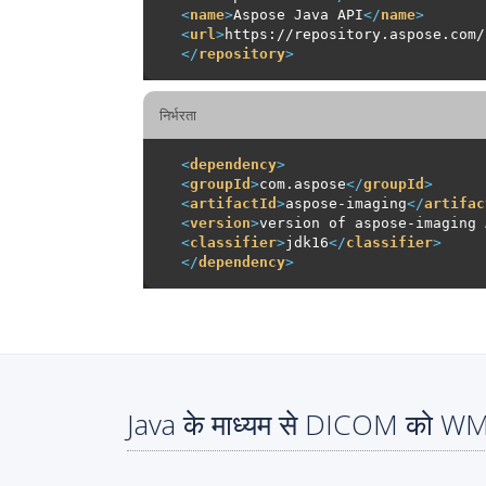
<
name
>
Aspose Java API
</
name
>
<
url
>
https://repository.aspose.com/
</
repository
>
निर्भरता
<
dependency
>
<
groupId
>
com.aspose
</
groupId
>
<
artifactId
>
aspose-imaging
</
artifac
<
version
>
version of aspose-imaging 
<
classifier
>
jdk16
</
classifier
>
</
dependency
>
Java के माध्यम से DICOM को WMZ