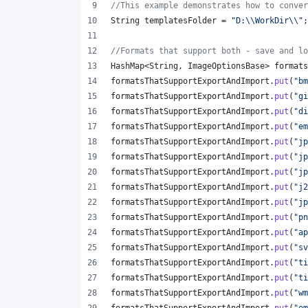
//This example demonstrates how to conver
String
templatesFolder
 = 
"D:
\\
WorkDir
\\
"
;
//Formats that support both - save and lo
HashMap
<
String
, 
ImageOptionsBase
> 
formats
formatsThatSupportExportAndImport
.
put
(
"bm
formatsThatSupportExportAndImport
.
put
(
"gi
formatsThatSupportExportAndImport
.
put
(
"di
formatsThatSupportExportAndImport
.
put
(
"em
formatsThatSupportExportAndImport
.
put
(
"jp
formatsThatSupportExportAndImport
.
put
(
"jp
formatsThatSupportExportAndImport
.
put
(
"jp
formatsThatSupportExportAndImport
.
put
(
"j2
formatsThatSupportExportAndImport
.
put
(
"jp
formatsThatSupportExportAndImport
.
put
(
"pn
formatsThatSupportExportAndImport
.
put
(
"ap
formatsThatSupportExportAndImport
.
put
(
"sv
formatsThatSupportExportAndImport
.
put
(
"ti
formatsThatSupportExportAndImport
.
put
(
"ti
formatsThatSupportExportAndImport
.
put
(
"wm