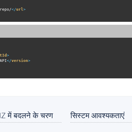
repo/
</
url
>
tId
>
API
</
version
>
 में बदलने के चरण
सिस्टम आवश्यकताएं