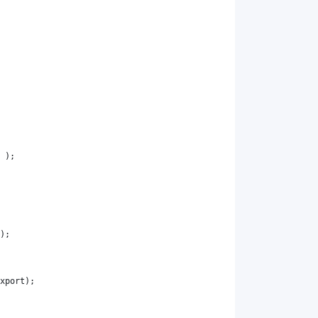
 );
);
xport
);