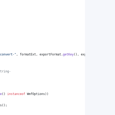
convert-"
, 
formatExt
, 
exportFormat
.
getKey
(), 
exportFormat
.
getKey
tring-
e
() 
instanceof
WmfOptions
))
s
();