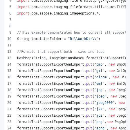
import
com
.
aspose
.
imaging
.
fileformats
.
png
.
PngColorType
;
import
com
.
aspose
.
imaging
.
fileformats
.
tiff
.
enums
.
TiffEx
import
com
.
aspose
.
imaging
.
imageoptions
.*;
//This example demonstrates how to convert all supporte
String
templatesFolder
 = 
"D:
\\
WorkDir
\\
"
;
//Formats that support both - save and load
HashMap
<
String
, 
ImageOptionsBase
> 
formatsThatSupportExp
formatsThatSupportExportAndImport
.
put
(
"bmp"
, 
new
BmpOpt
formatsThatSupportExportAndImport
.
put
(
"gif"
, 
new
GifOpt
formatsThatSupportExportAndImport
.
put
(
"dicom"
, 
new
Dico
formatsThatSupportExportAndImport
.
put
(
"emf"
, 
new
EmfOpt
formatsThatSupportExportAndImport
.
put
(
"jpg"
, 
new
JpegOp
formatsThatSupportExportAndImport
.
put
(
"jpeg"
, 
new
JpegO
formatsThatSupportExportAndImport
.
put
(
"jpeg2000"
, 
new
J
formatsThatSupportExportAndImport
.
put
(
"j2k"
, 
new
Jpeg20
formatsThatSupportExportAndImport
.
put
(
"jp2"
, 
new
Jpeg20
formatsThatSupportExportAndImport
.
put
(
"png"
,
new
PngOpti
formatsThatSupportExportAndImport
.
put
(
"apng"
, 
new
ApngO