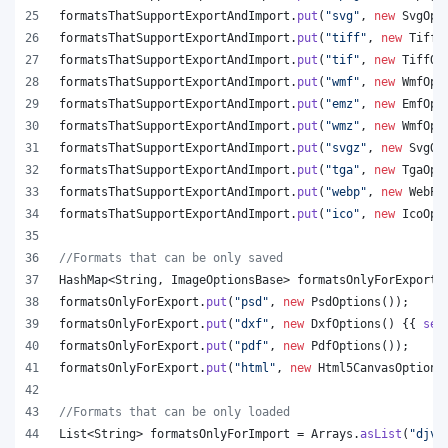
formatsThatSupportExportAndImport
.
put
(
"svg"
, 
new
SvgOpt
formatsThatSupportExportAndImport
.
put
(
"tiff"
, 
new
TiffO
formatsThatSupportExportAndImport
.
put
(
"tif"
, 
new
TiffOp
formatsThatSupportExportAndImport
.
put
(
"wmf"
, 
new
WmfOpt
formatsThatSupportExportAndImport
.
put
(
"emz"
, 
new
EmfOpt
formatsThatSupportExportAndImport
.
put
(
"wmz"
, 
new
WmfOpt
formatsThatSupportExportAndImport
.
put
(
"svgz"
, 
new
SvgOp
formatsThatSupportExportAndImport
.
put
(
"tga"
, 
new
TgaOpt
formatsThatSupportExportAndImport
.
put
(
"webp"
, 
new
WebPO
formatsThatSupportExportAndImport
.
put
(
"ico"
, 
new
IcoOpt
//Formats that can be only saved
HashMap
<
String
, 
ImageOptionsBase
> 
formatsOnlyForExport
 
formatsOnlyForExport
.
put
(
"psd"
, 
new
PsdOptions
());
formatsOnlyForExport
.
put
(
"dxf"
, 
new
DxfOptions
() {{ 
set
formatsOnlyForExport
.
put
(
"pdf"
, 
new
PdfOptions
());
formatsOnlyForExport
.
put
(
"html"
, 
new
Html5CanvasOptions
//Formats that can be only loaded
List
<
String
> 
formatsOnlyForImport
 = 
Arrays
.
asList
(
"djvu