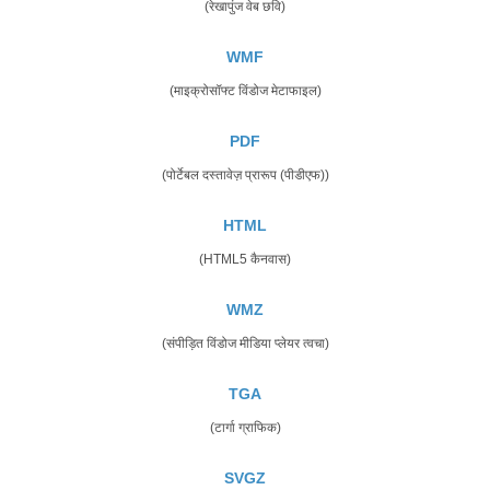
(रेखापुंज वेब छवि)
WMF
(माइक्रोसॉफ्ट विंडोज मेटाफाइल)
PDF
(पोर्टेबल दस्तावेज़ प्रारूप (पीडीएफ))
HTML
(HTML5 कैनवास)
WMZ
(संपीड़ित विंडोज मीडिया प्लेयर त्वचा)
TGA
(टार्गा ग्राफिक)
SVGZ