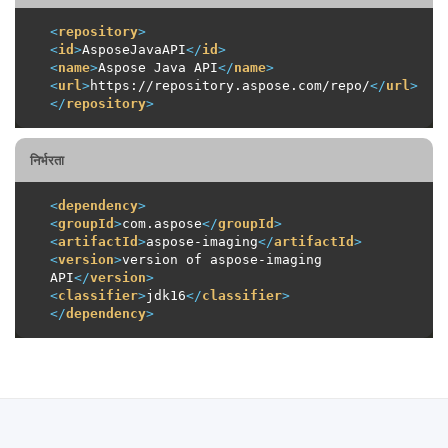
<
repository
>
<
id
>
AsposeJavaAPI
</
id
>
<
name
>
Aspose Java API
</
name
>
<
url
>
https://repository.aspose.com/repo/
</
url
>
</
repository
>
निर्भरता
<
dependency
>
<
groupId
>
com.aspose
</
groupId
>
<
artifactId
>
aspose-imaging
</
artifactId
>
<
version
>
version of aspose-imaging 
API
</
version
>
<
classifier
>
jdk16
</
classifier
>
</
dependency
>