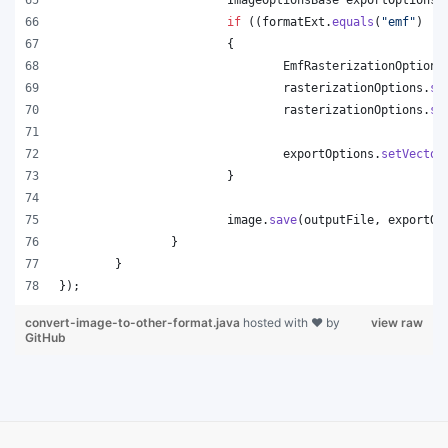
if
 ((
formatExt
.
equals
(
"emf"
) ||
			{
EmfRasterizationOptions
rasterizationOptions
.
se
rasterizationOptions
.
se
exportOptions
.
setVector
			}
image
.
save
(
outputFile
, 
exportOp
		}
	}
});
convert-image-to-other-format.java
hosted with ❤ by
view raw
GitHub