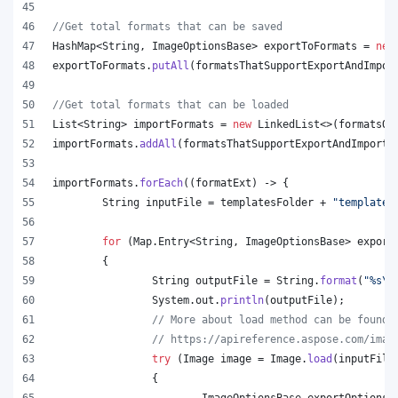
//Get total formats that can be saved
HashMap
<
String
, 
ImageOptionsBase
> 
exportToFormats
 = 
new
exportToFormats
.
putAll
(
formatsThatSupportExportAndImpor
//Get total formats that can be loaded
List
<
String
> 
importFormats
 = 
new
LinkedList
<>(
formatsOn
importFormats
.
addAll
(
formatsThatSupportExportAndImport
.
importFormats
.
forEach
((
formatExt
) -> {
String
inputFile
 = 
templatesFolder
 + 
"template.
for
 (
Map
.
Entry
<
String
, 
ImageOptionsBase
> 
export
	{
String
outputFile
 = 
String
.
format
(
"%s
\\
System
.
out
.
println
(
outputFile
);
// More about load method can be found 
// https://apireference.aspose.com/imag
try
 (
Image
image
 = 
Image
.
load
(
inputFile
		{
ImageOptionsBase
exportOptions
 