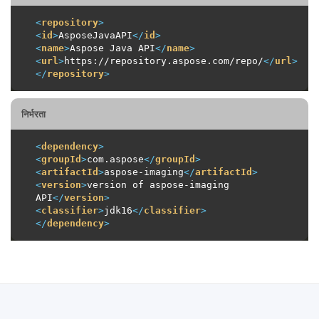
<
repository
>
<
id
>
AsposeJavaAPI
</
id
>
<
name
>
Aspose Java API
</
name
>
<
url
>
https://repository.aspose.com/repo/
</
url
>
</
repository
>
निर्भरता
<
dependency
>
<
groupId
>
com.aspose
</
groupId
>
<
artifactId
>
aspose-imaging
</
artifactId
>
<
version
>
version of aspose-imaging 
API
</
version
>
<
classifier
>
jdk16
</
classifier
>
</
dependency
>