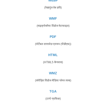
WEBP
(रेखापुंज वेब छवि)
WMF
(माइक्रोसॉफ्ट विंडोज मेटाफाइल)
PDF
(पोर्टेबल दस्तावेज़ प्रारूप (पीडीएफ))
HTML
(HTML5 कैनवास)
WMZ
(संपीड़ित विंडोज मीडिया प्लेयर त्वचा)
TGA
(टार्गा ग्राफिक)