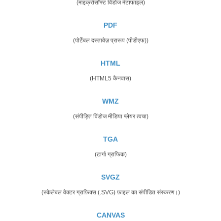
(माइक्रोसॉफ्ट विंडोज मेटाफाइल)
PDF
(पोर्टेबल दस्तावेज़ प्रारूप (पीडीएफ))
HTML
(HTML5 कैनवास)
WMZ
(संपीड़ित विंडोज मीडिया प्लेयर त्वचा)
TGA
(टार्गा ग्राफिक)
SVGZ
(स्केलेबल वेक्टर ग्राफ़िक्स (.SVG) फ़ाइल का संपीडित संस्करण।)
CANVAS