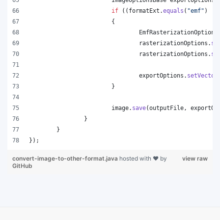
if
 ((
formatExt
.
equals
(
"emf"
) ||
			{
EmfRasterizationOptions
rasterizationOptions
.
se
rasterizationOptions
.
se
exportOptions
.
setVector
			}
image
.
save
(
outputFile
, 
exportOp
		}
	}
});
convert-image-to-other-format.java
hosted with ❤ by
view raw
GitHub