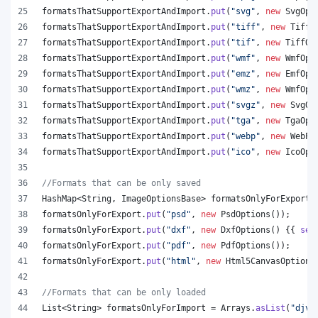
formatsThatSupportExportAndImport
.
put
(
"svg"
, 
new
SvgOpt
formatsThatSupportExportAndImport
.
put
(
"tiff"
, 
new
TiffO
formatsThatSupportExportAndImport
.
put
(
"tif"
, 
new
TiffOp
formatsThatSupportExportAndImport
.
put
(
"wmf"
, 
new
WmfOpt
formatsThatSupportExportAndImport
.
put
(
"emz"
, 
new
EmfOpt
formatsThatSupportExportAndImport
.
put
(
"wmz"
, 
new
WmfOpt
formatsThatSupportExportAndImport
.
put
(
"svgz"
, 
new
SvgOp
formatsThatSupportExportAndImport
.
put
(
"tga"
, 
new
TgaOpt
formatsThatSupportExportAndImport
.
put
(
"webp"
, 
new
WebPO
formatsThatSupportExportAndImport
.
put
(
"ico"
, 
new
IcoOpt
//Formats that can be only saved
HashMap
<
String
, 
ImageOptionsBase
> 
formatsOnlyForExport
 
formatsOnlyForExport
.
put
(
"psd"
, 
new
PsdOptions
());
formatsOnlyForExport
.
put
(
"dxf"
, 
new
DxfOptions
() {{ 
set
formatsOnlyForExport
.
put
(
"pdf"
, 
new
PdfOptions
());
formatsOnlyForExport
.
put
(
"html"
, 
new
Html5CanvasOptions
//Formats that can be only loaded
List
<
String
> 
formatsOnlyForImport
 = 
Arrays
.
asList
(
"djvu