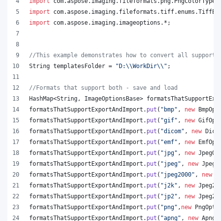
import
com
.
aspose
.
imaging
.
fileformats
.
png
.
PngColorType
;
import
com
.
aspose
.
imaging
.
fileformats
.
tiff
.
enums
.
TiffEx
import
com
.
aspose
.
imaging
.
imageoptions
.*;
//This example demonstrates how to convert all supporte
String
templatesFolder
 = 
"D:
\\
WorkDir
\\
"
;
//Formats that support both - save and load
HashMap
<
String
, 
ImageOptionsBase
> 
formatsThatSupportExp
formatsThatSupportExportAndImport
.
put
(
"bmp"
, 
new
BmpOpt
formatsThatSupportExportAndImport
.
put
(
"gif"
, 
new
GifOpt
formatsThatSupportExportAndImport
.
put
(
"dicom"
, 
new
Dico
formatsThatSupportExportAndImport
.
put
(
"emf"
, 
new
EmfOpt
formatsThatSupportExportAndImport
.
put
(
"jpg"
, 
new
JpegOp
formatsThatSupportExportAndImport
.
put
(
"jpeg"
, 
new
JpegO
formatsThatSupportExportAndImport
.
put
(
"jpeg2000"
, 
new
J
formatsThatSupportExportAndImport
.
put
(
"j2k"
, 
new
Jpeg20
formatsThatSupportExportAndImport
.
put
(
"jp2"
, 
new
Jpeg20
formatsThatSupportExportAndImport
.
put
(
"png"
,
new
PngOpti
formatsThatSupportExportAndImport
.
put
(
"apng"
, 
new
ApngO