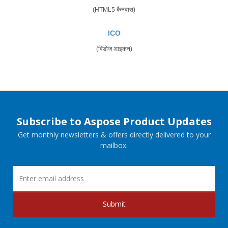
(HTML5 कैनवास)
ICO
(विंडोज आइकन)
Subscribe to Aspose Product Updates
Get monthly newsletters & offers directly delivered to your
mailbox.
Submit