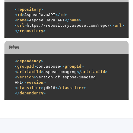
<
repository
>
<
id
>
AsposeJavaAPI
</
id
>
<
name
>
Aspose Java API
</
name
>
<
url
>
https://repository.aspose.com/repo/
</
url
>
</
repository
>
निर्भरता
<
dependency
>
<
groupId
>
com.aspose
</
groupId
>
<
artifactId
>
aspose-imaging
</
artifactId
>
<
version
>
version of aspose-imaging 
API
</
version
>
<
classifier
>
jdk16
</
classifier
>
</
dependency
>