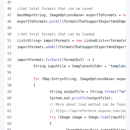
//Get total formats that can be saved
HashMap
<
String
, 
ImageOptionsBase
> 
exportToFormats
 = 
new
exportToFormats
.
putAll
(
formatsThatSupportExportAndImpor
//Get total formats that can be loaded
List
<
String
> 
importFormats
 = 
new
LinkedList
<>(
formatsOn
importFormats
.
addAll
(
formatsThatSupportExportAndImport
.
importFormats
.
forEach
((
formatExt
) -> {
String
inputFile
 = 
templatesFolder
 + 
"template.
for
 (
Map
.
Entry
<
String
, 
ImageOptionsBase
> 
export
	{
String
outputFile
 = 
String
.
format
(
"%s
\\
System
.
out
.
println
(
outputFile
);
// More about load method can be found 
// https://apireference.aspose.com/imag
try
 (
Image
image
 = 
Image
.
load
(
inputFile
		{
ImageOptionsBase
exportOptions
 