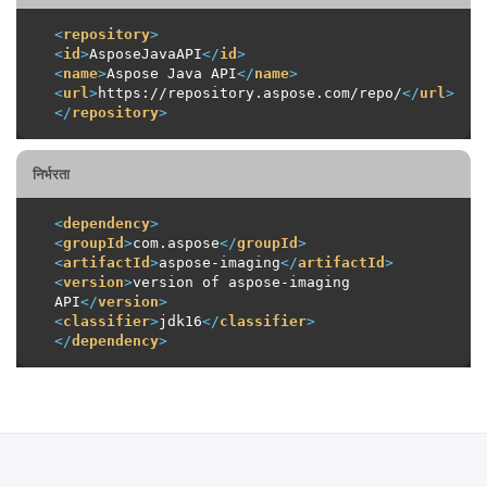
<
repository
>
<
id
>
AsposeJavaAPI
</
id
>
<
name
>
Aspose Java API
</
name
>
<
url
>
https://repository.aspose.com/repo/
</
url
>
</
repository
>
निर्भरता
<
dependency
>
<
groupId
>
com.aspose
</
groupId
>
<
artifactId
>
aspose-imaging
</
artifactId
>
<
version
>
version of aspose-imaging 
API
</
version
>
<
classifier
>
jdk16
</
classifier
>
</
dependency
>