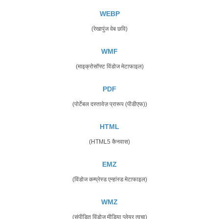
WEBP
(रेखापुंज वेब छवि)
WMF
(माइक्रोसॉफ्ट विंडोज मेटाफाइल)
PDF
(पोर्टेबल दस्तावेज़ प्रारूप (पीडीएफ))
HTML
(HTML5 कैनवास)
EMZ
(विंडोज कम्प्रेस्ड एन्हांस्ड मेटाफाइल)
WMZ
(संपीड़ित विंडोज मीडिया प्लेयर त्वचा)