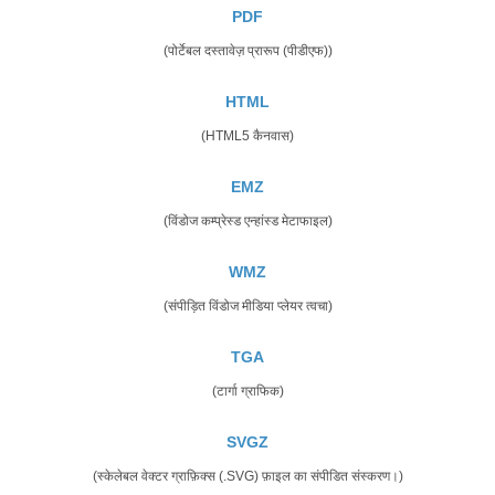
PDF
(पोर्टेबल दस्तावेज़ प्रारूप (पीडीएफ))
HTML
(HTML5 कैनवास)
EMZ
(विंडोज कम्प्रेस्ड एन्हांस्ड मेटाफाइल)
WMZ
(संपीड़ित विंडोज मीडिया प्लेयर त्वचा)
TGA
(टार्गा ग्राफिक)
SVGZ
(स्केलेबल वेक्टर ग्राफ़िक्स (.SVG) फ़ाइल का संपीडित संस्करण।)