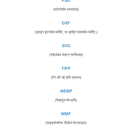
PSD
(फोटोशॉप दस्तावेज़)
DXF
(ड्राइंग इंटरचेंज फॉर्मेट, या ड्रॉइंग एक्सचेंज फॉर्मेट,)
SVG
(स्केलेबल वेक्टर ग्राफिक्स)
TIFF
(टैग की गई छवि प्रारूप)
WEBP
(रेखापुंज वेब छवि)
WMF
(माइक्रोसॉफ्ट विंडोज मेटाफाइल)