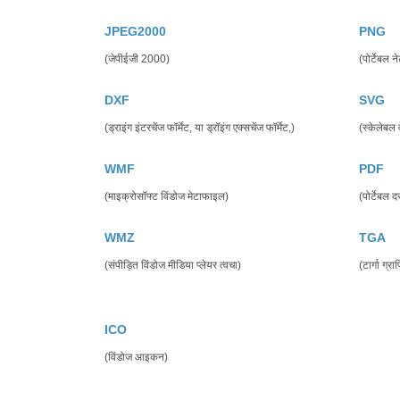
JPEG2000
PNG
(जेपीईजी 2000)
(पोर्टेबल न
DXF
SVG
(ड्राइंग इंटरचेंज फॉर्मेट, या ड्रॉइंग एक्सचेंज फॉर्मेट,)
(स्केलेबल 
WMF
PDF
(माइक्रोसॉफ्ट विंडोज मेटाफाइल)
(पोर्टेबल द
WMZ
TGA
(संपीड़ित विंडोज मीडिया प्लेयर त्वचा)
(टार्गा ग्र
ICO
(विंडोज आइकन)