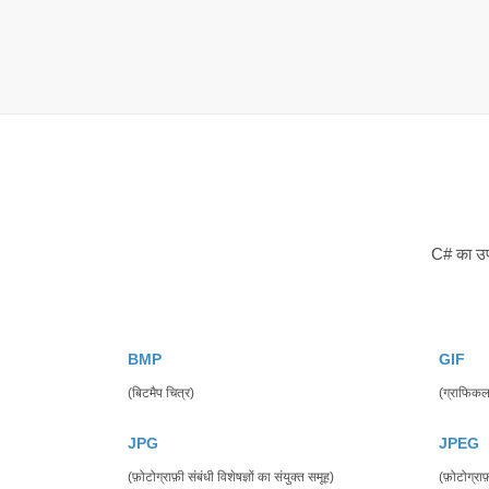
C# का उपय
BMP
GIF
(बिटमैप चित्र)
(ग्राफिकल 
JPG
JPEG
(फ़ोटोग्राफ़ी संबंधी विशेषज्ञों का संयुक्त समूह)
(फ़ोटोग्राफ