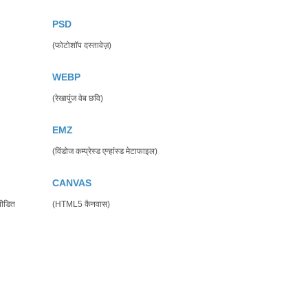
PSD
(फोटोशॉप दस्तावेज़)
WEBP
(रेखापुंज वेब छवि)
EMZ
(विंडोज कम्प्रेस्ड एन्हांस्ड मेटाफाइल)
CANVAS
पीडित
(HTML5 कैनवास)