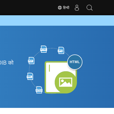
हिन्दी
HTML
JPG
 DIB को
PDF
HTML
XML
APNG