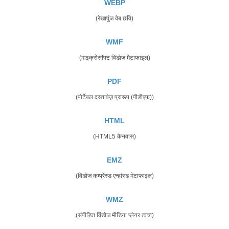
WEBP
(रेखापुंज वेब छवि)
WMF
(माइक्रोसॉफ्ट विंडोज मेटाफाइल)
PDF
(पोर्टेबल दस्तावेज़ प्रारूप (पीडीएफ))
HTML
(HTML5 कैनवास)
EMZ
(विंडोज कम्प्रेस्ड एन्हांस्ड मेटाफाइल)
WMZ
(संपीड़ित विंडोज मीडिया प्लेयर त्वचा)