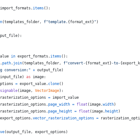
import_formats
.
items
():
n
(
templates_folder
, 
f"template.
{
format_ext
}
"
)
put_file
):
alue
in
export_formats
.
items
():
.
path
.
join
(
templates_folder
, 
f"convert-
{
format_ext
}
-to-
{
export_k
g conversion:"
+
output_file
)
input_file
) 
as
image
:
ptions
=
export_value
.
clone
()
signable
(
image
, 
VectorImage
):
rasterization_options
=
import_value
rasterization_options
.
page_width
=
float
(
image
.
width
)
rasterization_options
.
page_height
=
float
(
image
.
height
)
export_options
.
vector_rasterization_options
=
rasterization_opti
ve
(
output_file
, 
export_options
)