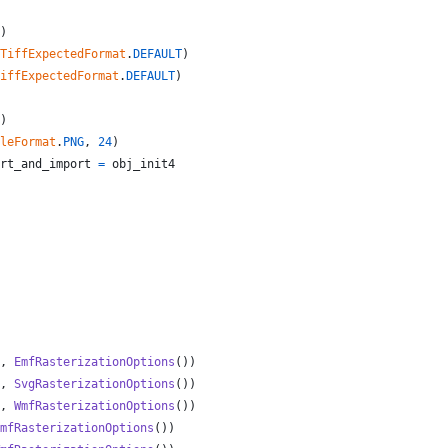
)
TiffExpectedFormat
.
DEFAULT
)
iffExpectedFormat
.
DEFAULT
)
)
leFormat
.
PNG
, 
24
)
rt_and_import
=
obj_init4
, 
EmfRasterizationOptions
())
, 
SvgRasterizationOptions
())
, 
WmfRasterizationOptions
())
mfRasterizationOptions
())