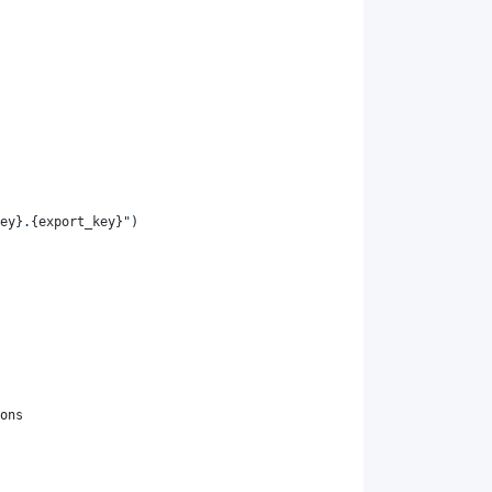
ey
}
.
{
export_key
}
"
)
ons