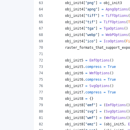
obj_init4
[
"png"
] 
=
obj_init3
obj_init4
[
"apng"
] 
=
ApngOptions
(
obj_init4
[
"tiff"
] 
=
TiffOptions
(
obj_init4
[
"tif"
] 
=
TiffOptions
(
T
obj_init4
[
"tga"
] 
=
TgaOptions
()
obj_init4
[
"webp"
] 
=
WebPOptions
(
obj_init4
[
"ico"
] 
=
IcoOptions
(
Fi
raster_formats_that_support_expo
obj_init5
=
EmfOptions
()
obj_init5
.
compress
=
True
obj_init6
=
WmfOptions
()
obj_init6
.
compress
=
True
obj_init7
=
SvgOptions
()
obj_init7
.
compress
=
True
obj_init8
=
 {}
obj_init8
[
"emf"
] 
=
 (
EmfOptions
()
obj_init8
[
"svg"
] 
=
 (
SvgOptions
()
obj_init8
[
"wmf"
] 
=
 (
WmfOptions
()
obj_init8
[
"emz"
] 
=
 (
obj_init5
, 
E