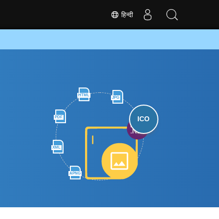
हिन्दी
HTML
JPG
PDF
ICO
XML
APNG