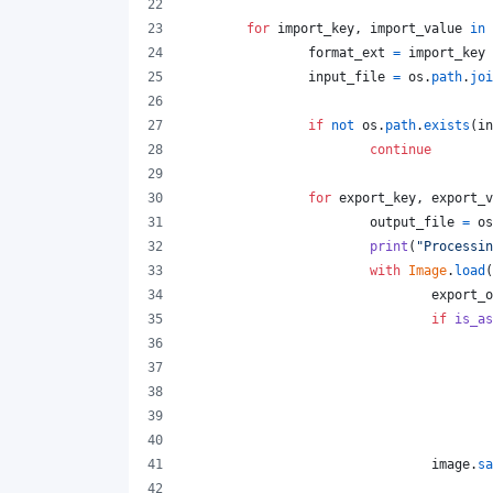
for
import_key
, 
import_value
in
format_ext
=
import_key
input_file
=
os
.
path
.
joi
if
not
os
.
path
.
exists
(
in
continue
for
export_key
, 
export_v
output_file
=
os
print
(
"Processin
with
Image
.
load
(
export_o
if
is_as
image
.
sa