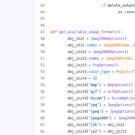
if
delete_output
os
.
remov
def
get_available_image_formats
():
obj_init
=
Jpeg2000Options
()
obj_init
.
codec
=
Jpeg2000Codec
.
J
obj_init2
=
Jpeg2000Options
()
obj_init2
.
codec
=
Jpeg2000Codec
.
obj_init3
=
PngOptions
()
obj_init3
.
color_type
=
PngColorT
obj_init4
=
 {}
obj_init4
[
"bmp"
] 
=
BmpOptions
()
obj_init4
[
"gif"
] 
=
GifOptions
()
obj_init4
[
"dicom"
] 
=
DicomOption
obj_init4
[
"jpg"
] 
=
JpegOptions
()
obj_init4
[
"jpeg"
] 
=
JpegOptions
(
obj_init4
[
"jpeg2000"
] 
=
Jpeg2000
obj_init4
[
"j2k"
] 
=
obj_init
obj_init4
[
"jp2"
] 
=
obj_init2