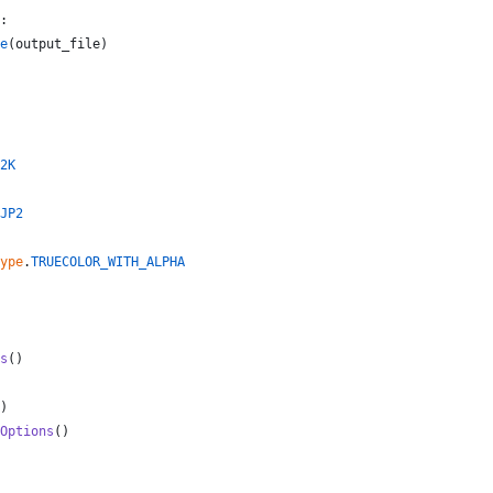
:
e
(
output_file
)
2K
JP2
ype
.
TRUECOLOR_WITH_ALPHA
s
()
)
Options
()