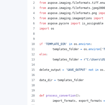
from
aspose
.
imaging
.
fileformats
.
tiff
.
enu
from
aspose
.
imaging
.
fileformats
.
jpeg2000
from
aspose
.
imaging
.
fileformats
.
png
impo
from
aspose
.
imaging
.
imageoptions
import
from
aspose
.
pycore
import
is_assignable
import
os
if
'TEMPLATE_DIR'
in
os
.
environ
:
templates_folder
=
os
.
environ
[
'T
else
:
templates_folder
=
r"C:\Users\US
delete_output
=
'SAVE_OUTPUT'
not
in
os
.
data_dir
=
templates_folder
def
process_convertion
():
import_formats
, 
export_formats
=