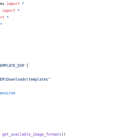
ms
import
*
import
*
rt
*
*
EMPLATE_DIR'
]
ER\Downloads\templates"
environ
get_available_image_formats
()