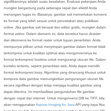
signifikansinya adalah suatu kesalahan. Evaluasi pekerjaan Anda
mungkin bergantung pada seberapa cepat dan efektif Anda
menangani tugas ini. Biasanya, gambar asli memerlukan konversi
ke format yang lebih sesuai untuk pencetakan atau publikasi
online. Jika gambar asli berasal dari editor grafis, mungkin dalam
format vektor. Dalam skenario ini, data tersebut harus diraster
dan dikonversi ke format raster untuk tujuan penerbitan. Anda
mempunyai pilihan untuk menyimpan gambar dalam format tidak
terkompresi untuk kualitas optimal atau mengonversinya ke
format terkompresi lossless untuk mengurangi ukuran file. Dalam
konteks tertentu, seperti penerbitan web, Anda dapat memilih
format terkompresi lossy. Algoritme yang dirancang khusus untuk
kompresi data gambar memungkinkan pengurangan ukuran file
secara signifikan dengan tetap menjaga kualitas gambar yang
dapat diterima. Ini memfasilitasi pengunduhan file gambar
dengan cepat dari internet. Untuk mengonversi DIB ke TIFF, kita
akan menggunakan
Aspose.Imaging for Java
API yang kaya fitur,
kuat dan mudah digunakan manipulasi gambar dan konversi API