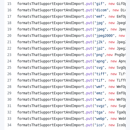
formatsThatSupportExportAndImport
.
put
(
"gif"
, 
new
GifOpt
formatsThatSupportExportAndImport
.
put
(
"dicom"
, 
new
Dico
formatsThatSupportExportAndImport
.
put
(
"emf"
, 
new
EmfOpt
formatsThatSupportExportAndImport
.
put
(
"jpg"
, 
new
JpegOp
formatsThatSupportExportAndImport
.
put
(
"jpeg"
, 
new
JpegO
formatsThatSupportExportAndImport
.
put
(
"jpeg2000"
, 
new
J
formatsThatSupportExportAndImport
.
put
(
"j2k"
, 
new
Jpeg20
formatsThatSupportExportAndImport
.
put
(
"jp2"
, 
new
Jpeg20
formatsThatSupportExportAndImport
.
put
(
"png"
,
new
PngOpti
formatsThatSupportExportAndImport
.
put
(
"apng"
, 
new
ApngO
formatsThatSupportExportAndImport
.
put
(
"svg"
, 
new
SvgOpt
formatsThatSupportExportAndImport
.
put
(
"tiff"
, 
new
TiffO
formatsThatSupportExportAndImport
.
put
(
"tif"
, 
new
TiffOp
formatsThatSupportExportAndImport
.
put
(
"wmf"
, 
new
WmfOpt
formatsThatSupportExportAndImport
.
put
(
"emz"
, 
new
EmfOpt
formatsThatSupportExportAndImport
.
put
(
"wmz"
, 
new
WmfOpt
formatsThatSupportExportAndImport
.
put
(
"svgz"
, 
new
SvgOp
formatsThatSupportExportAndImport
.
put
(
"tga"
, 
new
TgaOpt
formatsThatSupportExportAndImport
.
put
(
"webp"
, 
new
WebPO
formatsThatSupportExportAndImport
.
put
(
"ico"
, 
new
IcoOpt