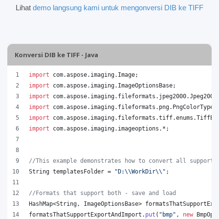
Lihat
demo langsung kami untuk mengonversi DIB ke TIFF
Konversi DIB ke TIFF - Java
import
com
.
aspose
.
imaging
.
Image
;
import
com
.
aspose
.
imaging
.
ImageOptionsBase
;
import
com
.
aspose
.
imaging
.
fileformats
.
jpeg2000
.
Jpeg2000
import
com
.
aspose
.
imaging
.
fileformats
.
png
.
PngColorType
;
import
com
.
aspose
.
imaging
.
fileformats
.
tiff
.
enums
.
TiffEx
import
com
.
aspose
.
imaging
.
imageoptions
.*;
//This example demonstrates how to convert all supporte
String
templatesFolder
 = 
"D:
\\
WorkDir
\\
"
;
//Formats that support both - save and load
HashMap
<
String
, 
ImageOptionsBase
> 
formatsThatSupportExp
formatsThatSupportExportAndImport
.
put
(
"bmp"
, 
new
BmpOpt