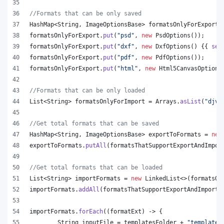
//Formats that can be only saved
HashMap
<
String
, 
ImageOptionsBase
> 
formatsOnlyForExport
 
formatsOnlyForExport
.
put
(
"psd"
, 
new
PsdOptions
());
formatsOnlyForExport
.
put
(
"dxf"
, 
new
DxfOptions
() {{ 
set
formatsOnlyForExport
.
put
(
"pdf"
, 
new
PdfOptions
());
formatsOnlyForExport
.
put
(
"html"
, 
new
Html5CanvasOptions
//Formats that can be only loaded
List
<
String
> 
formatsOnlyForImport
 = 
Arrays
.
asList
(
"djvu
//Get total formats that can be saved
HashMap
<
String
, 
ImageOptionsBase
> 
exportToFormats
 = 
new
exportToFormats
.
putAll
(
formatsThatSupportExportAndImpor
//Get total formats that can be loaded
List
<
String
> 
importFormats
 = 
new
LinkedList
<>(
formatsOn
importFormats
.
addAll
(
formatsThatSupportExportAndImport
.
importFormats
.
forEach
((
formatExt
) -> {
String
inputFile
 = 
templatesFolder
 + 
"template.