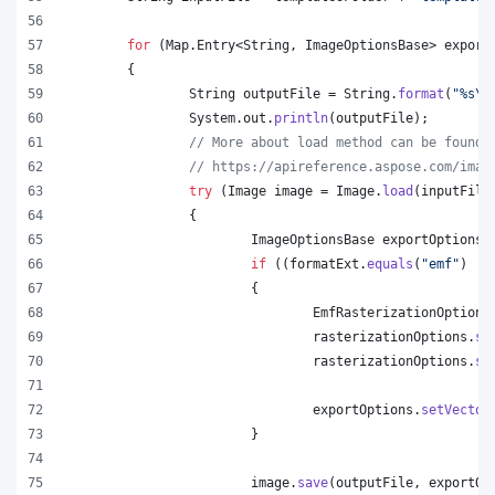
for
 (
Map
.
Entry
<
String
, 
ImageOptionsBase
> 
export
	{
String
outputFile
 = 
String
.
format
(
"%s
\\
System
.
out
.
println
(
outputFile
);
// More about load method can be found 
// https://apireference.aspose.com/imag
try
 (
Image
image
 = 
Image
.
load
(
inputFile
		{
ImageOptionsBase
exportOptions
 
if
 ((
formatExt
.
equals
(
"emf"
) ||
			{
EmfRasterizationOptions
rasterizationOptions
.
se
rasterizationOptions
.
se
exportOptions
.
setVector
			}
image
.
save
(
outputFile
, 
exportOp