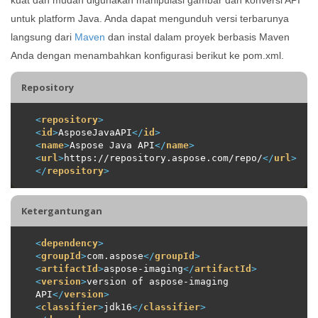
untuk platform Java. Anda dapat mengunduh versi terbarunya
langsung dari
Maven
dan instal dalam proyek berbasis Maven
Anda dengan menambahkan konfigurasi berikut ke pom.xml.
Repository
<
repository
>
<
id
>
AsposeJavaAPI
</
id
>
<
name
>
Aspose Java API
</
name
>
<
url
>
https://repository.aspose.com/repo/
</
url
>
</
repository
>
Ketergantungan
<
dependency
>
<
groupId
>
com.aspose
</
groupId
>
<
artifactId
>
aspose-imaging
</
artifactId
>
<
version
>
version of aspose-imaging 
API
</
version
>
<
classifier
>
jdk16
</
classifier
>