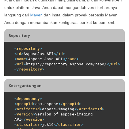
untuk platform Java. Anda dapat mengunduh versi terbarunya
langsung dari
Maven
dan instal dalam proyek berbasis Maven
Anda dengan menambahkan konfigurasi berikut ke pom.xml.
Repository
<
repository
>
<
id
>
AsposeJavaAPI
</
id
>
<
name
>
Aspose Java API
</
name
>
<
url
>
https://repository.aspose.com/repo/
</
url
>
</
repository
>
Ketergantungan
<
dependency
>
<
groupId
>
com.aspose
</
groupId
>
<
artifactId
>
aspose-imaging
</
artifactId
>
<
version
>
version of aspose-imaging 
API
</
version
>
<
classifier
>
jdk16
</
classifier
>