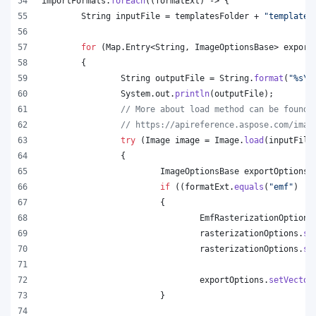
importFormats
.
forEach
((
formatExt
) -> {
String
inputFile
 = 
templatesFolder
 + 
"template.
for
 (
Map
.
Entry
<
String
, 
ImageOptionsBase
> 
export
	{
String
outputFile
 = 
String
.
format
(
"%s
\\
System
.
out
.
println
(
outputFile
);
// More about load method can be found 
// https://apireference.aspose.com/imag
try
 (
Image
image
 = 
Image
.
load
(
inputFile
		{
ImageOptionsBase
exportOptions
 
if
 ((
formatExt
.
equals
(
"emf"
) ||
			{
EmfRasterizationOptions
rasterizationOptions
.
se
rasterizationOptions
.
se
exportOptions
.
setVector
			}