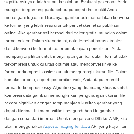
signifikansinya adalah suatu kesalahan. Evaluasi pekerjaan Anda
mungkin bergantung pada seberapa cepat dan efektif Anda
menangani tugas ini. Biasanya, gambar asli memerlukan konversi
ke format yang lebih sesuai untuk pencetakan atau publikasi
online. Jika gambar asli berasal dari editor grafis, mungkin dalam
format vektor. Dalam skenario ini, data tersebut harus diraster
dan dikonversi ke format raster untuk tujuan penerbitan. Anda
mempunyai pilihan untuk menyimpan gambar dalam format tidak
terkompresi untuk kualitas optimal atau mengonversinya ke
format terkompresi lossless untuk mengurangi ukuran file. Dalam
konteks tertentu, seperti penerbitan web, Anda dapat memilih
format terkompresi lossy. Algoritme yang dirancang khusus untuk
kompresi data gambar memungkinkan pengurangan ukuran file
secara signifikan dengan tetap menjaga kualitas gambar yang
dapat diterima. Ini memfasilitasi pengunduhan file gambar
dengan cepat dari internet. Untuk mengonversi DIB ke WMF, kita
akan menggunakan
Aspose.Imaging for Java
API yang kaya fitur,
kuat dan mudah digunakan manipulasi gambar dan konversi API