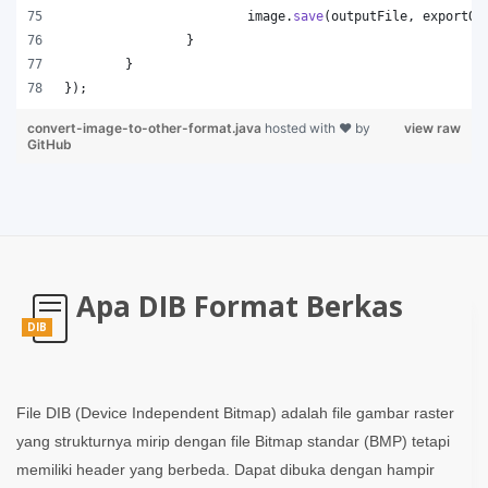
image
.
save
(
outputFile
, 
exportOp
		}
	}
});
convert-image-to-other-format.java
hosted with ❤ by
view raw
GitHub
Apa DIB Format Berkas
DIB
File DIB (Device Independent Bitmap) adalah file gambar raster
yang strukturnya mirip dengan file Bitmap standar (BMP) tetapi
memiliki header yang berbeda. Dapat dibuka dengan hampir