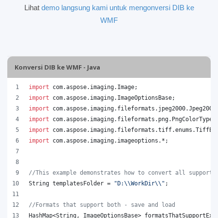
Lihat
demo langsung kami untuk mengonversi DIB ke
WMF
Konversi DIB ke WMF - Java
import
com
.
aspose
.
imaging
.
Image
;
import
com
.
aspose
.
imaging
.
ImageOptionsBase
;
import
com
.
aspose
.
imaging
.
fileformats
.
jpeg2000
.
Jpeg2000
import
com
.
aspose
.
imaging
.
fileformats
.
png
.
PngColorType
;
import
com
.
aspose
.
imaging
.
fileformats
.
tiff
.
enums
.
TiffEx
import
com
.
aspose
.
imaging
.
imageoptions
.*;
//This example demonstrates how to convert all supporte
String
templatesFolder
 = 
"D:
\\
WorkDir
\\
"
;
//Formats that support both - save and load
HashMap
<
String
, 
ImageOptionsBase
> 
formatsThatSupportExp