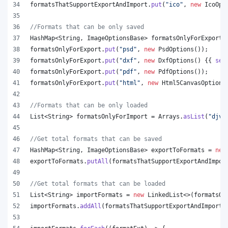
formatsThatSupportExportAndImport
.
put
(
"ico"
, 
new
IcoOpt
//Formats that can be only saved
HashMap
<
String
, 
ImageOptionsBase
> 
formatsOnlyForExport
 
formatsOnlyForExport
.
put
(
"psd"
, 
new
PsdOptions
());
formatsOnlyForExport
.
put
(
"dxf"
, 
new
DxfOptions
() {{ 
set
formatsOnlyForExport
.
put
(
"pdf"
, 
new
PdfOptions
());
formatsOnlyForExport
.
put
(
"html"
, 
new
Html5CanvasOptions
//Formats that can be only loaded
List
<
String
> 
formatsOnlyForImport
 = 
Arrays
.
asList
(
"djvu
//Get total formats that can be saved
HashMap
<
String
, 
ImageOptionsBase
> 
exportToFormats
 = 
new
exportToFormats
.
putAll
(
formatsThatSupportExportAndImpor
//Get total formats that can be loaded
List
<
String
> 
importFormats
 = 
new
LinkedList
<>(
formatsOn
importFormats
.
addAll
(
formatsThatSupportExportAndImport
.