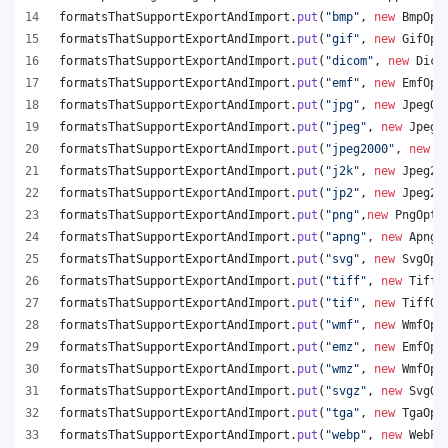
formatsThatSupportExportAndImport
.
put
(
"bmp"
, 
new
BmpOpt
formatsThatSupportExportAndImport
.
put
(
"gif"
, 
new
GifOpt
formatsThatSupportExportAndImport
.
put
(
"dicom"
, 
new
Dico
formatsThatSupportExportAndImport
.
put
(
"emf"
, 
new
EmfOpt
formatsThatSupportExportAndImport
.
put
(
"jpg"
, 
new
JpegOp
formatsThatSupportExportAndImport
.
put
(
"jpeg"
, 
new
JpegO
formatsThatSupportExportAndImport
.
put
(
"jpeg2000"
, 
new
J
formatsThatSupportExportAndImport
.
put
(
"j2k"
, 
new
Jpeg20
formatsThatSupportExportAndImport
.
put
(
"jp2"
, 
new
Jpeg20
formatsThatSupportExportAndImport
.
put
(
"png"
,
new
PngOpti
formatsThatSupportExportAndImport
.
put
(
"apng"
, 
new
ApngO
formatsThatSupportExportAndImport
.
put
(
"svg"
, 
new
SvgOpt
formatsThatSupportExportAndImport
.
put
(
"tiff"
, 
new
TiffO
formatsThatSupportExportAndImport
.
put
(
"tif"
, 
new
TiffOp
formatsThatSupportExportAndImport
.
put
(
"wmf"
, 
new
WmfOpt
formatsThatSupportExportAndImport
.
put
(
"emz"
, 
new
EmfOpt
formatsThatSupportExportAndImport
.
put
(
"wmz"
, 
new
WmfOpt
formatsThatSupportExportAndImport
.
put
(
"svgz"
, 
new
SvgOp
formatsThatSupportExportAndImport
.
put
(
"tga"
, 
new
TgaOpt
formatsThatSupportExportAndImport
.
put
(
"webp"
, 
new
WebPO