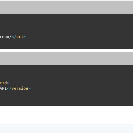
repo/
</
url
>
tId
>
API
</
version
>