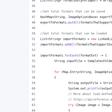
List
<
String
> 
formatsOnlyForImport
 = 
Array
//Get total formats that can be saved
HashMap
<
String
, 
ImageOptionsBase
> 
exportT
exportToFormats
.
putAll
(
formatsThatSupport
//Get total formats that can be loaded
List
<
String
> 
importFormats
 = 
new
LinkedLi
importFormats
.
addAll
(
formatsThatSupportEx
importFormats
.
forEach
((
formatExt
) -> {
String
inputFile
 = 
templatesFolde
for
 (
Map
.
Entry
<
String
, 
ImageOptio
	{
String
outputFile
 = 
Strin
System
.
out
.
println
(
output
// More about load method
// https://apireference.a
try
 (
Image
image
 = 
Image
.
		{