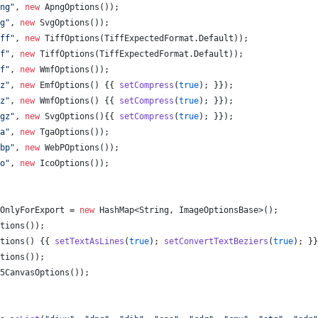
ng"
, 
new
ApngOptions
());
g"
, 
new
SvgOptions
());
ff"
, 
new
TiffOptions
(
TiffExpectedFormat
.
Default
));
f"
, 
new
TiffOptions
(
TiffExpectedFormat
.
Default
));
f"
, 
new
WmfOptions
());
z"
, 
new
EmfOptions
() {{ 
setCompress
(
true
); }});
z"
, 
new
WmfOptions
() {{ 
setCompress
(
true
); }});
gz"
, 
new
SvgOptions
(){{ 
setCompress
(
true
); }});
a"
, 
new
TgaOptions
());
bp"
, 
new
WebPOptions
());
o"
, 
new
IcoOptions
());
OnlyForExport
 = 
new
HashMap
<
String
, 
ImageOptionsBase
>();
tions
());
tions
() {{ 
setTextAsLines
(
true
); 
setConvertTextBeziers
(
true
); }}
tions
());
5CanvasOptions
());