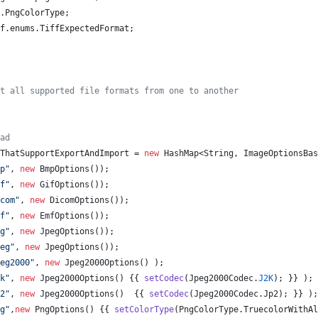
.
PngColorType
;
f
.
enums
.
TiffExpectedFormat
;
t all supported file formats from one to another
ad
ThatSupportExportAndImport
 = 
new
HashMap
<
String
, 
ImageOptionsBas
p"
, 
new
BmpOptions
());
f"
, 
new
GifOptions
());
com"
, 
new
DicomOptions
());
f"
, 
new
EmfOptions
());
g"
, 
new
JpegOptions
());
eg"
, 
new
JpegOptions
());
eg2000"
, 
new
Jpeg2000Options
() );
k"
, 
new
Jpeg2000Options
() {{ 
setCodec
(
Jpeg2000Codec
.
J2K
); }} );
2"
, 
new
Jpeg2000Options
()  {{ 
setCodec
(
Jpeg2000Codec
.
Jp2
); }} );
g"
,
new
PngOptions
() {{ 
setColorType
(
PngColorType
.
TruecolorWithAl