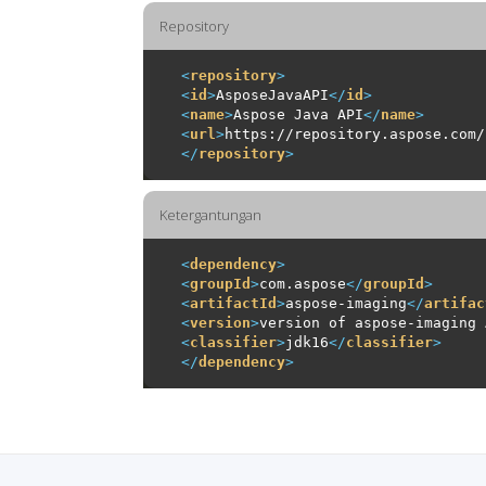
Repository
<
repository
>
<
id
>
AsposeJavaAPI
</
id
>
<
name
>
Aspose Java API
</
name
>
<
url
>
https://repository.aspose.com/
</
repository
>
Ketergantungan
<
dependency
>
<
groupId
>
com.aspose
</
groupId
>
<
artifactId
>
aspose-imaging
</
artifac
<
version
>
version of aspose-imaging 
<
classifier
>
jdk16
</
classifier
>
</
dependency
>