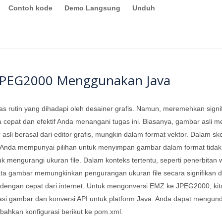
Contoh kode
Demo Langsung
Unduh
JPEG2000 Menggunakan Java
as rutin yang dihadapi oleh desainer grafis. Namun, meremehkan signi
epat dan efektif Anda menangani tugas ini. Biasanya, gambar asli me
asli berasal dari editor grafis, mungkin dalam format vektor. Dalam ske
n. Anda mempunyai pilihan untuk menyimpan gambar dalam format tidak 
k mengurangi ukuran file. Dalam konteks tertentu, seperti penerbitan 
ata gambar memungkinkan pengurangan ukuran file secara signifikan 
ar dengan cepat dari internet. Untuk mengonversi EMZ ke JPEG2000, 
asi gambar dan konversi API untuk platform Java. Anda dapat mengund
hkan konfigurasi berikut ke pom.xml.