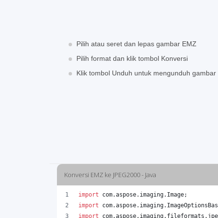
Pilih atau seret dan lepas gambar EMZ
Pilih format dan klik tombol Konversi
Klik tombol Unduh untuk mengunduh gamba
Konversi EMZ ke JPEG2000 - Java
import
com
.
aspose
.
imaging
.
Image
;
import
com
.
aspose
.
imaging
.
ImageOptionsBas
import
com
.
aspose
.
imaging
.
fileformats
.
jpe