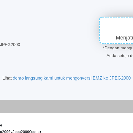
Menjat
r JPEG2000
*Dengan mengun
Anda setuju 
Lihat
demo langsung kami untuk mengonversi EMZ ke JPEG2000
e
;
g2000
.
Jpeg2000Codec
;