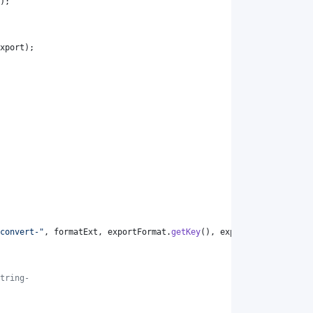
);
xport
);
convert-"
, 
formatExt
, 
exportFormat
.
getKey
(), 
exportFormat
.
getKey
tring-