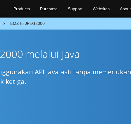
Products
Purchase
Support
Websites
About
n
EMZ to JPEG2000
2000 melalui Java
ggunakan API Java asli tanpa memerluka
k ketiga.