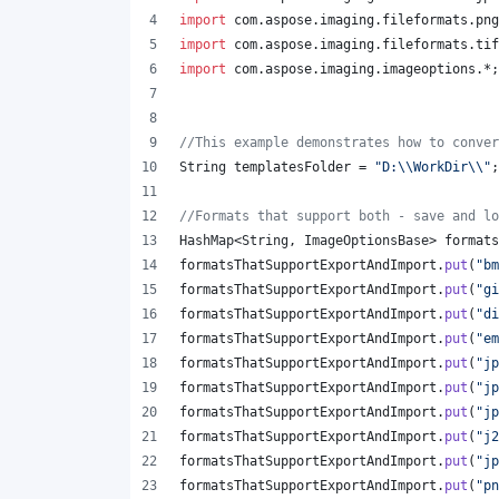
import
com
.
aspose
.
imaging
.
fileformats
.
png
import
com
.
aspose
.
imaging
.
fileformats
.
tif
import
com
.
aspose
.
imaging
.
imageoptions
.*;
//This example demonstrates how to conver
String
templatesFolder
 = 
"D:
\\
WorkDir
\\
"
;
//Formats that support both - save and lo
HashMap
<
String
, 
ImageOptionsBase
> 
formats
formatsThatSupportExportAndImport
.
put
(
"bm
formatsThatSupportExportAndImport
.
put
(
"gi
formatsThatSupportExportAndImport
.
put
(
"di
formatsThatSupportExportAndImport
.
put
(
"em
formatsThatSupportExportAndImport
.
put
(
"jp
formatsThatSupportExportAndImport
.
put
(
"jp
formatsThatSupportExportAndImport
.
put
(
"jp
formatsThatSupportExportAndImport
.
put
(
"j2
formatsThatSupportExportAndImport
.
put
(
"jp
formatsThatSupportExportAndImport
.
put
(
"pn