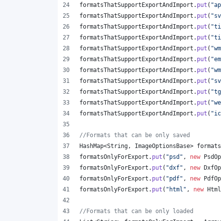
formatsThatSupportExportAndImport
.
put
(
"ap
formatsThatSupportExportAndImport
.
put
(
"sv
formatsThatSupportExportAndImport
.
put
(
"ti
formatsThatSupportExportAndImport
.
put
(
"ti
formatsThatSupportExportAndImport
.
put
(
"wm
formatsThatSupportExportAndImport
.
put
(
"em
formatsThatSupportExportAndImport
.
put
(
"wm
formatsThatSupportExportAndImport
.
put
(
"sv
formatsThatSupportExportAndImport
.
put
(
"tg
formatsThatSupportExportAndImport
.
put
(
"we
formatsThatSupportExportAndImport
.
put
(
"ic
//Formats that can be only saved
HashMap
<
String
, 
ImageOptionsBase
> 
formats
formatsOnlyForExport
.
put
(
"psd"
, 
new
PsdOp
formatsOnlyForExport
.
put
(
"dxf"
, 
new
DxfOp
formatsOnlyForExport
.
put
(
"pdf"
, 
new
PdfOp
formatsOnlyForExport
.
put
(
"html"
, 
new
Html
//Formats that can be only loaded