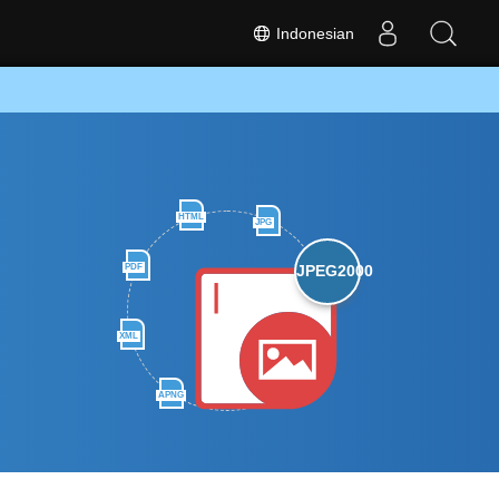
Indonesian
HTML
JPG
n
PDF
JPEG2000
XML
APNG