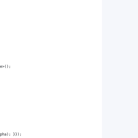
e
>();
pha
); }});