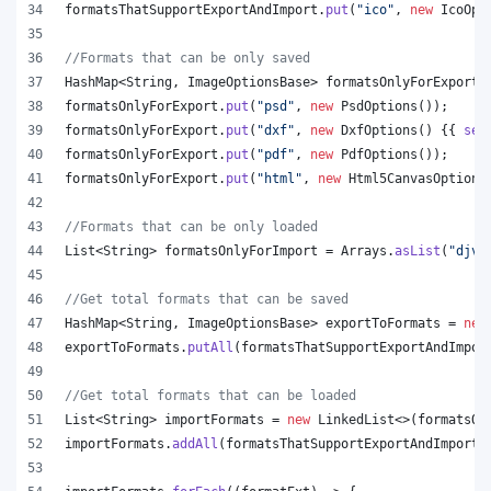
formatsThatSupportExportAndImport
.
put
(
"ico"
, 
new
IcoOpt
//Formats that can be only saved
HashMap
<
String
, 
ImageOptionsBase
> 
formatsOnlyForExport
 
formatsOnlyForExport
.
put
(
"psd"
, 
new
PsdOptions
());
formatsOnlyForExport
.
put
(
"dxf"
, 
new
DxfOptions
() {{ 
set
formatsOnlyForExport
.
put
(
"pdf"
, 
new
PdfOptions
());
formatsOnlyForExport
.
put
(
"html"
, 
new
Html5CanvasOptions
//Formats that can be only loaded
List
<
String
> 
formatsOnlyForImport
 = 
Arrays
.
asList
(
"djvu
//Get total formats that can be saved
HashMap
<
String
, 
ImageOptionsBase
> 
exportToFormats
 = 
new
exportToFormats
.
putAll
(
formatsThatSupportExportAndImpor
//Get total formats that can be loaded
List
<
String
> 
importFormats
 = 
new
LinkedList
<>(
formatsOn
importFormats
.
addAll
(
formatsThatSupportExportAndImport
.