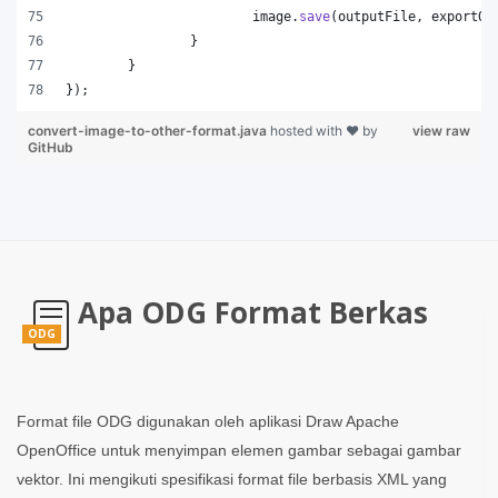
image
.
save
(
outputFile
, 
exportOp
		}
	}
});
convert-image-to-other-format.java
hosted with ❤ by
view raw
GitHub
Apa ODG Format Berkas
ODG
Format file ODG digunakan oleh aplikasi Draw Apache
OpenOffice untuk menyimpan elemen gambar sebagai gambar
vektor. Ini mengikuti spesifikasi format file berbasis XML yang