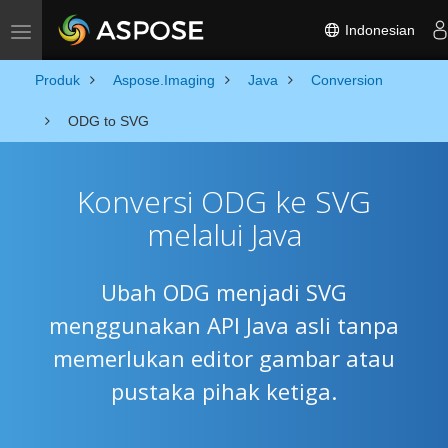
Indonesian
Toggle navigation
Produk
Aspose.Imaging
Java
Conversion
ODG to SVG
Konversi ODG ke SVG
melalui Java
Ubah ODG menjadi SVG
menggunakan API Java asli tanpa
memerlukan editor gambar atau
pustaka pihak ketiga.