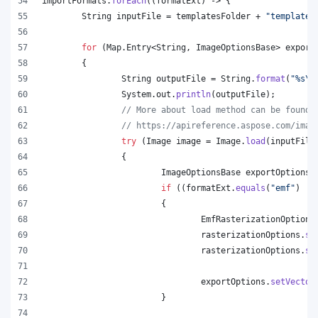
importFormats
.
forEach
((
formatExt
) -> {
String
inputFile
 = 
templatesFolder
 + 
"template.
for
 (
Map
.
Entry
<
String
, 
ImageOptionsBase
> 
export
	{
String
outputFile
 = 
String
.
format
(
"%s
\\
System
.
out
.
println
(
outputFile
);
// More about load method can be found 
// https://apireference.aspose.com/imag
try
 (
Image
image
 = 
Image
.
load
(
inputFile
		{
ImageOptionsBase
exportOptions
 
if
 ((
formatExt
.
equals
(
"emf"
) ||
			{
EmfRasterizationOptions
rasterizationOptions
.
se
rasterizationOptions
.
se
exportOptions
.
setVector
			}