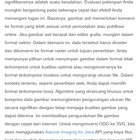
signifikansinya adalah suatu kesalahan. Evaluasi pekerjaan Anda
mungkin bergantung pada seberapa cepat dan efektif Anda
menangani tugas ini. Biasanya, gambar asli memerlukan konversi
ke format yang lebih sesuai untuk pencetakan atau publikasi
online. Jika gambar asli berasal dari editor grafis, mungkin dalam
format vektor. Dalam skenario ini, data tersebut harus diraster
dan dikonversi ke format raster untuk tujuan penerbitan. Anda
mempunyai pilihan untuk menyimpan gambar dalam format tidak
terkompresi untuk kualitas optimal atau mengonversinya ke
format terkompresi lossless untuk mengurangi ukuran file. Dalam
konteks tertentu, seperti penerbitan web, Anda dapat memilih
format terkompresi lossy. Algoritme yang dirancang khusus untuk
kompresi data gambar memungkinkan pengurangan ukuran file
secara signifikan dengan tetap menjaga kualitas gambar yang
dapat diterima. Ini memfasilitasi pengunduhan file gambar
dengan cepat dari internet. Untuk mengonversi ODG ke SVG, kita
akan menggunakan
Aspose.Imaging for Java
API yang kaya fitur,
kuat dan mudah digunakan manipulasi gambar dan konversi API