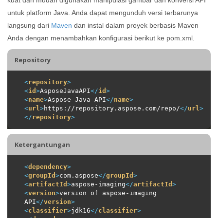
untuk platform Java. Anda dapat mengunduh versi terbarunya
langsung dari
Maven
dan instal dalam proyek berbasis Maven
Anda dengan menambahkan konfigurasi berikut ke pom.xml.
Repository
<
repository
>
<
id
>
AsposeJavaAPI
</
id
>
<
name
>
Aspose Java API
</
name
>
<
url
>
https://repository.aspose.com/repo/
</
url
>
</
repository
>
Ketergantungan
<
dependency
>
<
groupId
>
com.aspose
</
groupId
>
<
artifactId
>
aspose-imaging
</
artifactId
>
<
version
>
version of aspose-imaging 
API
</
version
>
<
classifier
>
jdk16
</
classifier
>