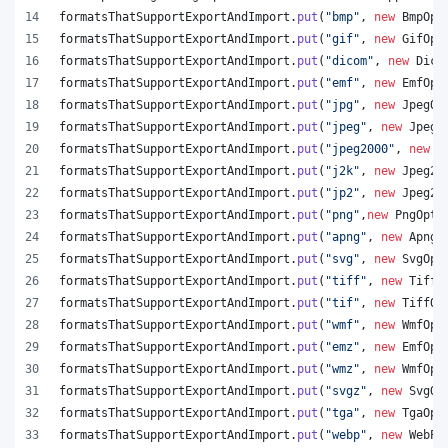
formatsThatSupportExportAndImport
.
put
(
"bmp"
, 
new
BmpOpt
formatsThatSupportExportAndImport
.
put
(
"gif"
, 
new
GifOpt
formatsThatSupportExportAndImport
.
put
(
"dicom"
, 
new
Dico
formatsThatSupportExportAndImport
.
put
(
"emf"
, 
new
EmfOpt
formatsThatSupportExportAndImport
.
put
(
"jpg"
, 
new
JpegOp
formatsThatSupportExportAndImport
.
put
(
"jpeg"
, 
new
JpegO
formatsThatSupportExportAndImport
.
put
(
"jpeg2000"
, 
new
J
formatsThatSupportExportAndImport
.
put
(
"j2k"
, 
new
Jpeg20
formatsThatSupportExportAndImport
.
put
(
"jp2"
, 
new
Jpeg20
formatsThatSupportExportAndImport
.
put
(
"png"
,
new
PngOpti
formatsThatSupportExportAndImport
.
put
(
"apng"
, 
new
ApngO
formatsThatSupportExportAndImport
.
put
(
"svg"
, 
new
SvgOpt
formatsThatSupportExportAndImport
.
put
(
"tiff"
, 
new
TiffO
formatsThatSupportExportAndImport
.
put
(
"tif"
, 
new
TiffOp
formatsThatSupportExportAndImport
.
put
(
"wmf"
, 
new
WmfOpt
formatsThatSupportExportAndImport
.
put
(
"emz"
, 
new
EmfOpt
formatsThatSupportExportAndImport
.
put
(
"wmz"
, 
new
WmfOpt
formatsThatSupportExportAndImport
.
put
(
"svgz"
, 
new
SvgOp
formatsThatSupportExportAndImport
.
put
(
"tga"
, 
new
TgaOpt
formatsThatSupportExportAndImport
.
put
(
"webp"
, 
new
WebPO