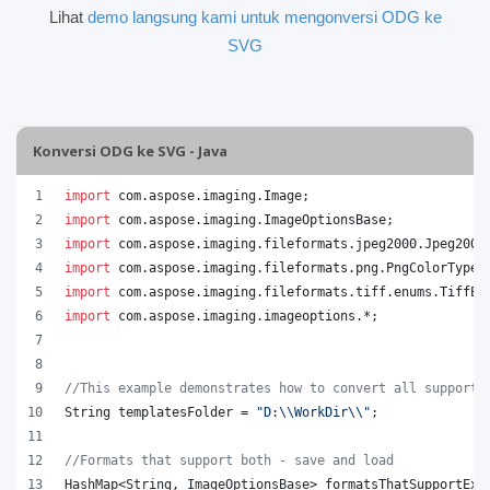
Lihat
demo langsung kami untuk mengonversi ODG ke
SVG
Konversi ODG ke SVG - Java
import
com
.
aspose
.
imaging
.
Image
;
import
com
.
aspose
.
imaging
.
ImageOptionsBase
;
import
com
.
aspose
.
imaging
.
fileformats
.
jpeg2000
.
Jpeg2000
import
com
.
aspose
.
imaging
.
fileformats
.
png
.
PngColorType
;
import
com
.
aspose
.
imaging
.
fileformats
.
tiff
.
enums
.
TiffEx
import
com
.
aspose
.
imaging
.
imageoptions
.*;
//This example demonstrates how to convert all supporte
String
templatesFolder
 = 
"D:
\\
WorkDir
\\
"
;
//Formats that support both - save and load
HashMap
<
String
, 
ImageOptionsBase
> 
formatsThatSupportExp