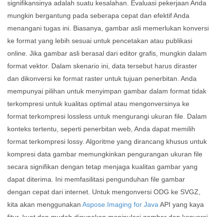
signifikansinya adalah suatu kesalahan. Evaluasi pekerjaan Anda
mungkin bergantung pada seberapa cepat dan efektif Anda
menangani tugas ini. Biasanya, gambar asli memerlukan konversi
ke format yang lebih sesuai untuk pencetakan atau publikasi
online. Jika gambar asli berasal dari editor grafis, mungkin dalam
format vektor. Dalam skenario ini, data tersebut harus diraster
dan dikonversi ke format raster untuk tujuan penerbitan. Anda
mempunyai pilihan untuk menyimpan gambar dalam format tidak
terkompresi untuk kualitas optimal atau mengonversinya ke
format terkompresi lossless untuk mengurangi ukuran file. Dalam
konteks tertentu, seperti penerbitan web, Anda dapat memilih
format terkompresi lossy. Algoritme yang dirancang khusus untuk
kompresi data gambar memungkinkan pengurangan ukuran file
secara signifikan dengan tetap menjaga kualitas gambar yang
dapat diterima. Ini memfasilitasi pengunduhan file gambar
dengan cepat dari internet. Untuk mengonversi ODG ke SVGZ,
kita akan menggunakan
Aspose.Imaging for Java
API yang kaya
fitur, kuat dan mudah digunakan manipulasi gambar dan konversi