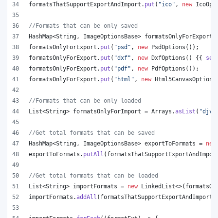
formatsThatSupportExportAndImport
.
put
(
"ico"
, 
new
IcoOpt
//Formats that can be only saved
HashMap
<
String
, 
ImageOptionsBase
> 
formatsOnlyForExport
 
formatsOnlyForExport
.
put
(
"psd"
, 
new
PsdOptions
());
formatsOnlyForExport
.
put
(
"dxf"
, 
new
DxfOptions
() {{ 
set
formatsOnlyForExport
.
put
(
"pdf"
, 
new
PdfOptions
());
formatsOnlyForExport
.
put
(
"html"
, 
new
Html5CanvasOptions
//Formats that can be only loaded
List
<
String
> 
formatsOnlyForImport
 = 
Arrays
.
asList
(
"djvu
//Get total formats that can be saved
HashMap
<
String
, 
ImageOptionsBase
> 
exportToFormats
 = 
new
exportToFormats
.
putAll
(
formatsThatSupportExportAndImpor
//Get total formats that can be loaded
List
<
String
> 
importFormats
 = 
new
LinkedList
<>(
formatsOn
importFormats
.
addAll
(
formatsThatSupportExportAndImport
.