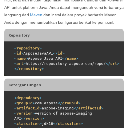
API untuk platform Java. Anda dapat mengunduh versi terbarunya
langsung dari
Maven
dan instal dalam proyek berbasis Maven
Anda dengan menambahkan konfigurasi berikut ke pom.xml.
Repository
<
repository
>
<
id
>
AsposeJavaAPI
</
id
>
<
name
>
Aspose Java API
</
name
>
<
url
>
https://repository.aspose.com/repo/
</
url
>
</
repository
>
Ketergantungan
<
dependency
>
<
groupId
>
com.aspose
</
groupId
>
<
artifactId
>
aspose-imaging
</
artifactId
>
<
version
>
version of aspose-imaging 
API
</
version
>
<
classifier
>
jdk16
</
classifier
>