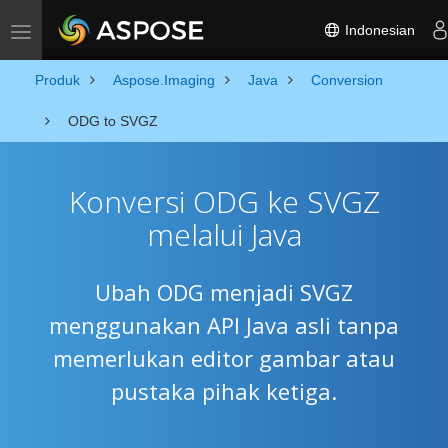
Indonesian
Toggle navigation
Produk
Aspose.Imaging
Java
Conversion
ODG to SVGZ
Konversi ODG ke SVGZ
melalui Java
Ubah ODG menjadi SVGZ
menggunakan API Java asli tanpa
memerlukan editor gambar atau
pustaka pihak ketiga.