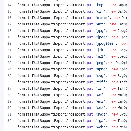
formatsThatSupportExportAndImport
.
put
(
"bmp"
, 
new
BmpOpt
formatsThatSupportExportAndImport
.
put
(
"gif"
, 
new
GifOpt
formatsThatSupportExportAndImport
.
put
(
"dicom"
, 
new
Dico
formatsThatSupportExportAndImport
.
put
(
"emf"
, 
new
EmfOpt
formatsThatSupportExportAndImport
.
put
(
"jpg"
, 
new
JpegOp
formatsThatSupportExportAndImport
.
put
(
"jpeg"
, 
new
JpegO
formatsThatSupportExportAndImport
.
put
(
"jpeg2000"
, 
new
J
formatsThatSupportExportAndImport
.
put
(
"j2k"
, 
new
Jpeg20
formatsThatSupportExportAndImport
.
put
(
"jp2"
, 
new
Jpeg20
formatsThatSupportExportAndImport
.
put
(
"png"
,
new
PngOpti
formatsThatSupportExportAndImport
.
put
(
"apng"
, 
new
ApngO
formatsThatSupportExportAndImport
.
put
(
"svg"
, 
new
SvgOpt
formatsThatSupportExportAndImport
.
put
(
"tiff"
, 
new
TiffO
formatsThatSupportExportAndImport
.
put
(
"tif"
, 
new
TiffOp
formatsThatSupportExportAndImport
.
put
(
"wmf"
, 
new
WmfOpt
formatsThatSupportExportAndImport
.
put
(
"emz"
, 
new
EmfOpt
formatsThatSupportExportAndImport
.
put
(
"wmz"
, 
new
WmfOpt
formatsThatSupportExportAndImport
.
put
(
"svgz"
, 
new
SvgOp
formatsThatSupportExportAndImport
.
put
(
"tga"
, 
new
TgaOpt
formatsThatSupportExportAndImport
.
put
(
"webp"
, 
new
WebPO