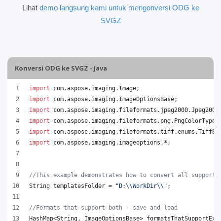
Lihat
demo langsung kami untuk mengonversi ODG ke
SVGZ
Konversi ODG ke SVGZ - Java
import
com
.
aspose
.
imaging
.
Image
;
import
com
.
aspose
.
imaging
.
ImageOptionsBase
;
import
com
.
aspose
.
imaging
.
fileformats
.
jpeg2000
.
Jpeg2000
import
com
.
aspose
.
imaging
.
fileformats
.
png
.
PngColorType
;
import
com
.
aspose
.
imaging
.
fileformats
.
tiff
.
enums
.
TiffEx
import
com
.
aspose
.
imaging
.
imageoptions
.*;
//This example demonstrates how to convert all supporte
String
templatesFolder
 = 
"D:
\\
WorkDir
\\
"
;
//Formats that support both - save and load
HashMap
<
String
, 
ImageOptionsBase
> 
formatsThatSupportExp