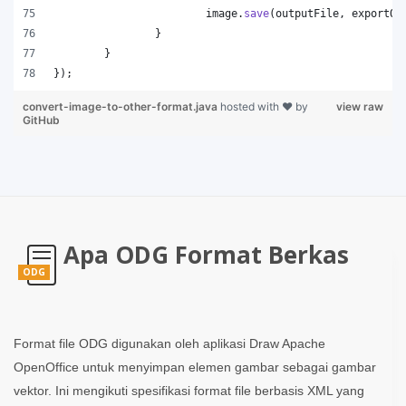
image
.
save
(
outputFile
, 
exportOp
		}
	}
});
convert-image-to-other-format.java
hosted with ❤ by
view raw
GitHub
Apa ODG Format Berkas
ODG
Format file ODG digunakan oleh aplikasi Draw Apache
OpenOffice untuk menyimpan elemen gambar sebagai gambar
vektor. Ini mengikuti spesifikasi format file berbasis XML yang