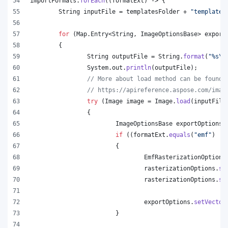
importFormats
.
forEach
((
formatExt
) -> {
String
inputFile
 = 
templatesFolder
 + 
"template.
for
 (
Map
.
Entry
<
String
, 
ImageOptionsBase
> 
export
	{
String
outputFile
 = 
String
.
format
(
"%s
\\
System
.
out
.
println
(
outputFile
);
// More about load method can be found 
// https://apireference.aspose.com/imag
try
 (
Image
image
 = 
Image
.
load
(
inputFile
		{
ImageOptionsBase
exportOptions
 
if
 ((
formatExt
.
equals
(
"emf"
) ||
			{
EmfRasterizationOptions
rasterizationOptions
.
se
rasterizationOptions
.
se
exportOptions
.
setVector
			}