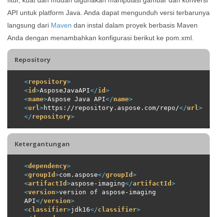
API untuk platform Java. Anda dapat mengunduh versi terbarunya
langsung dari
Maven
dan instal dalam proyek berbasis Maven
Anda dengan menambahkan konfigurasi berikut ke pom.xml.
Repository
<
repository
>
<
id
>
AsposeJavaAPI
</
id
>
<
name
>
Aspose Java API
</
name
>
<
url
>
https://repository.aspose.com/repo/
</
url
>
</
repository
>
Ketergantungan
<
dependency
>
<
groupId
>
com.aspose
</
groupId
>
<
artifactId
>
aspose-imaging
</
artifactId
>
<
version
>
version of aspose-imaging 
API
</
version
>
<
classifier
>
jdk16
</
classifier
>