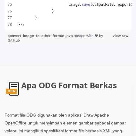
image
.
save
(
outputFile
, 
exportOp
		}
	}
});
convert-image-to-other-format.java
hosted with ❤ by
view raw
GitHub
Apa ODG Format Berkas
ODG
Format file ODG digunakan oleh aplikasi Draw Apache
OpenOffice untuk menyimpan elemen gambar sebagai gambar
vektor. Ini mengikuti spesifikasi format file berbasis XML yang