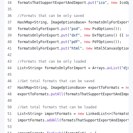
formatsThatSupportExportAndImport
.
put
(
"ico"
, 
new
IcoOpt
//Formats that can be only saved
HashMap
<
String
, 
ImageOptionsBase
> 
formatsOnlyForExport
 
formatsOnlyForExport
.
put
(
"psd"
, 
new
PsdOptions
());
formatsOnlyForExport
.
put
(
"dxf"
, 
new
DxfOptions
() {{ 
set
formatsOnlyForExport
.
put
(
"pdf"
, 
new
PdfOptions
());
formatsOnlyForExport
.
put
(
"html"
, 
new
Html5CanvasOptions
//Formats that can be only loaded
List
<
String
> 
formatsOnlyForImport
 = 
Arrays
.
asList
(
"djvu
//Get total formats that can be saved
HashMap
<
String
, 
ImageOptionsBase
> 
exportToFormats
 = 
new
exportToFormats
.
putAll
(
formatsThatSupportExportAndImpor
//Get total formats that can be loaded
List
<
String
> 
importFormats
 = 
new
LinkedList
<>(
formatsOn
importFormats
.
addAll
(
formatsThatSupportExportAndImport
.