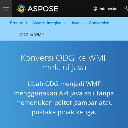
Indonesian
Toggle navigation
Produk
Aspose.Imaging
Java
Conversion
ODG to WMF
Konversi ODG ke WMF
melalui Java
Ubah ODG menjadi WMF
menggunakan API Java asli tanpa
memerlukan editor gambar atau
pustaka pihak ketiga.