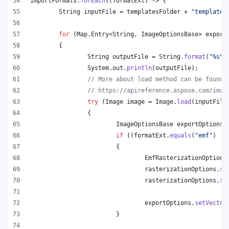
importFormats
.
forEach
((
formatExt
) -> {
String
inputFile
 = 
templatesFolder
 + 
"template.
for
 (
Map
.
Entry
<
String
, 
ImageOptionsBase
> 
export
	{
String
outputFile
 = 
String
.
format
(
"%s
\\
System
.
out
.
println
(
outputFile
);
// More about load method can be found 
// https://apireference.aspose.com/imag
try
 (
Image
image
 = 
Image
.
load
(
inputFile
		{
ImageOptionsBase
exportOptions
 
if
 ((
formatExt
.
equals
(
"emf"
) ||
			{
EmfRasterizationOptions
rasterizationOptions
.
se
rasterizationOptions
.
se
exportOptions
.
setVector
			}