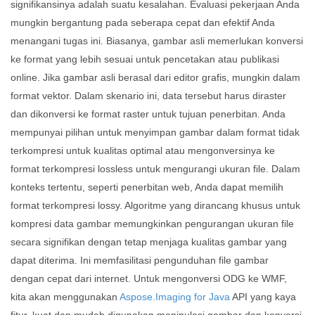
signifikansinya adalah suatu kesalahan. Evaluasi pekerjaan Anda
mungkin bergantung pada seberapa cepat dan efektif Anda
menangani tugas ini. Biasanya, gambar asli memerlukan konversi
ke format yang lebih sesuai untuk pencetakan atau publikasi
online. Jika gambar asli berasal dari editor grafis, mungkin dalam
format vektor. Dalam skenario ini, data tersebut harus diraster
dan dikonversi ke format raster untuk tujuan penerbitan. Anda
mempunyai pilihan untuk menyimpan gambar dalam format tidak
terkompresi untuk kualitas optimal atau mengonversinya ke
format terkompresi lossless untuk mengurangi ukuran file. Dalam
konteks tertentu, seperti penerbitan web, Anda dapat memilih
format terkompresi lossy. Algoritme yang dirancang khusus untuk
kompresi data gambar memungkinkan pengurangan ukuran file
secara signifikan dengan tetap menjaga kualitas gambar yang
dapat diterima. Ini memfasilitasi pengunduhan file gambar
dengan cepat dari internet. Untuk mengonversi ODG ke WMF,
kita akan menggunakan
Aspose.Imaging for Java
API yang kaya
fitur, kuat dan mudah digunakan manipulasi gambar dan konversi