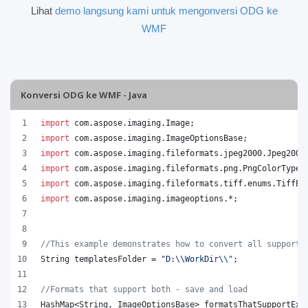
Lihat
demo langsung kami untuk mengonversi ODG ke
WMF
Konversi ODG ke WMF - Java
import
com
.
aspose
.
imaging
.
Image
;
import
com
.
aspose
.
imaging
.
ImageOptionsBase
;
import
com
.
aspose
.
imaging
.
fileformats
.
jpeg2000
.
Jpeg2000
import
com
.
aspose
.
imaging
.
fileformats
.
png
.
PngColorType
;
import
com
.
aspose
.
imaging
.
fileformats
.
tiff
.
enums
.
TiffEx
import
com
.
aspose
.
imaging
.
imageoptions
.*;
//This example demonstrates how to convert all supporte
String
templatesFolder
 = 
"D:
\\
WorkDir
\\
"
;
//Formats that support both - save and load
HashMap
<
String
, 
ImageOptionsBase
> 
formatsThatSupportExp