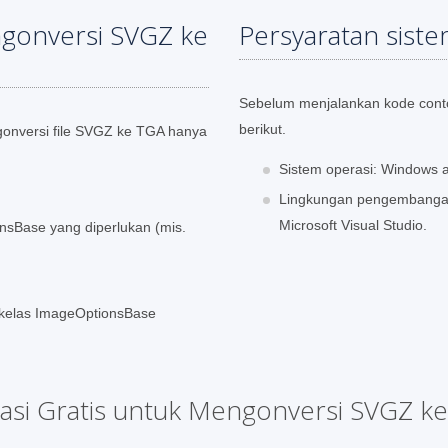
gonversi SVGZ ke
Persyaratan sist
Sebelum menjalankan kode contoh
berikut.
nversi file SVGZ ke TGA hanya
Sistem operasi: Windows a
Lingkungan pengembangan:
Microsoft Visual Studio.
onsBase yang diperlukan (mis.
k kelas ImageOptionsBase
kasi Gratis untuk Mengonversi SVGZ k