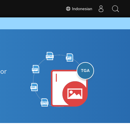
Indonesian
HTML
JPG
or
PDF
TGA
XML
APNG