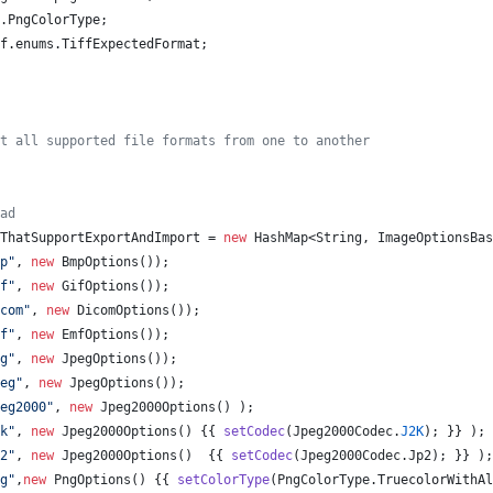
.
PngColorType
;
f
.
enums
.
TiffExpectedFormat
;
t all supported file formats from one to another
ad
ThatSupportExportAndImport
 = 
new
HashMap
<
String
, 
ImageOptionsBas
p"
, 
new
BmpOptions
());
f"
, 
new
GifOptions
());
com"
, 
new
DicomOptions
());
f"
, 
new
EmfOptions
());
g"
, 
new
JpegOptions
());
eg"
, 
new
JpegOptions
());
eg2000"
, 
new
Jpeg2000Options
() );
k"
, 
new
Jpeg2000Options
() {{ 
setCodec
(
Jpeg2000Codec
.
J2K
); }} );
2"
, 
new
Jpeg2000Options
()  {{ 
setCodec
(
Jpeg2000Codec
.
Jp2
); }} );
g"
,
new
PngOptions
() {{ 
setColorType
(
PngColorType
.
TruecolorWithAl