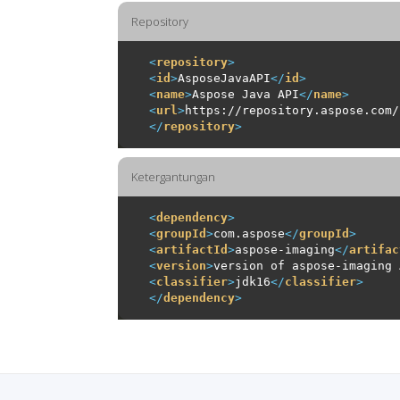
Repository
<
repository
>
<
id
>
AsposeJavaAPI
</
id
>
<
name
>
Aspose Java API
</
name
>
<
url
>
https://repository.aspose.com/
</
repository
>
Ketergantungan
<
dependency
>
<
groupId
>
com.aspose
</
groupId
>
<
artifactId
>
aspose-imaging
</
artifac
<
version
>
version of aspose-imaging 
<
classifier
>
jdk16
</
classifier
>
</
dependency
>