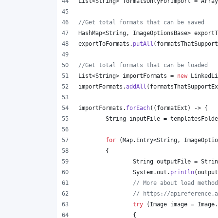
List
<
String
> 
formatsOnlyForImport
 = 
Array
//Get total formats that can be saved
HashMap
<
String
, 
ImageOptionsBase
> 
exportT
exportToFormats
.
putAll
(
formatsThatSupport
//Get total formats that can be loaded
List
<
String
> 
importFormats
 = 
new
LinkedLi
importFormats
.
addAll
(
formatsThatSupportEx
importFormats
.
forEach
((
formatExt
) -> {
String
inputFile
 = 
templatesFolde
for
 (
Map
.
Entry
<
String
, 
ImageOptio
	{
String
outputFile
 = 
Strin
System
.
out
.
println
(
output
// More about load method
// https://apireference.a
try
 (
Image
image
 = 
Image
.
		{