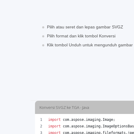
Pilih atau seret dan lepas gambar SVGZ
Pilih format dan klik tombol Konversi
Klik tombol Unduh untuk mengunduh gambar
Konversi SVGZ ke TGA - Java
import
com
.
aspose
.
imaging
.
Image
;
import
com
.
aspose
.
imaging
.
ImageOptionsBas
import
com
.
aspose
.
imaging
.
fileformats
.
jpe