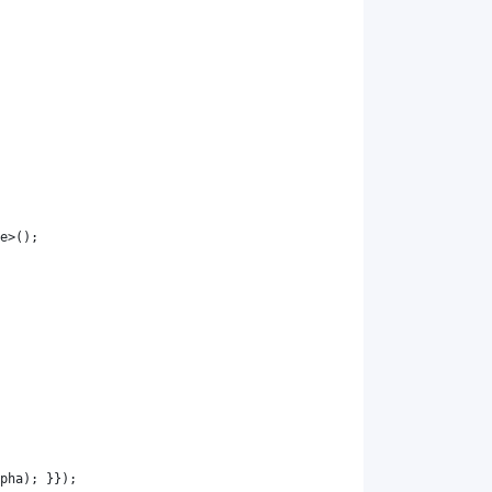
e
>();
pha
); }});