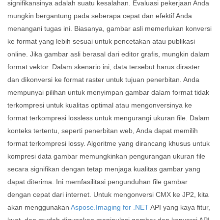
signifikansinya adalah suatu kesalahan. Evaluasi pekerjaan Anda
mungkin bergantung pada seberapa cepat dan efektif Anda
menangani tugas ini. Biasanya, gambar asli memerlukan konversi
ke format yang lebih sesuai untuk pencetakan atau publikasi
online. Jika gambar asli berasal dari editor grafis, mungkin dalam
format vektor. Dalam skenario ini, data tersebut harus diraster
dan dikonversi ke format raster untuk tujuan penerbitan. Anda
mempunyai pilihan untuk menyimpan gambar dalam format tidak
terkompresi untuk kualitas optimal atau mengonversinya ke
format terkompresi lossless untuk mengurangi ukuran file. Dalam
konteks tertentu, seperti penerbitan web, Anda dapat memilih
format terkompresi lossy. Algoritme yang dirancang khusus untuk
kompresi data gambar memungkinkan pengurangan ukuran file
secara signifikan dengan tetap menjaga kualitas gambar yang
dapat diterima. Ini memfasilitasi pengunduhan file gambar
dengan cepat dari internet. Untuk mengonversi CMX ke JP2, kita
akan menggunakan
Aspose.Imaging for .NET
API yang kaya fitur,
kuat, dan mudah digunakan manipulasi gambar dan konversi API