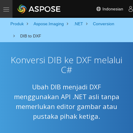
Indonesian
Toggle navigation
Produk
Aspose.Imaging
.NET
Conversion
DIB to DXF
Konversi DIB ke DXF melalui
C#
Ubah DIB menjadi DXF
menggunakan API .NET asli tanpa
memerlukan editor gambar atau
pustaka pihak ketiga.