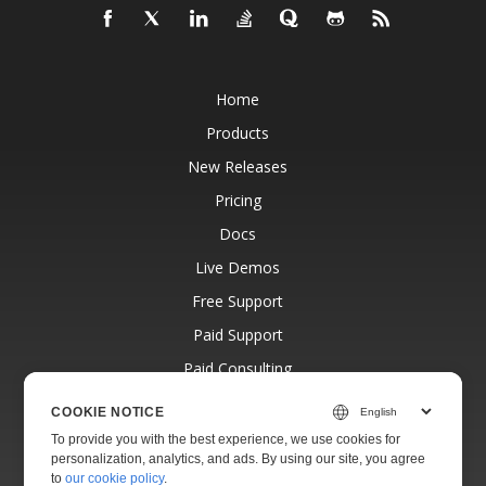
Home
Products
New Releases
Pricing
Docs
Live Demos
Free Support
Paid Support
Paid Consulting
Blog
COOKIE NOTICE
Websites
To provide you with the best experience, we use cookies for
personalization, analytics, and ads. By using our site, you agree
About
to
our cookie policy
.