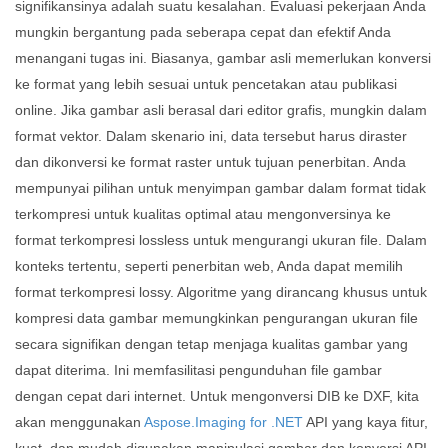
signifikansinya adalah suatu kesalahan. Evaluasi pekerjaan Anda
mungkin bergantung pada seberapa cepat dan efektif Anda
menangani tugas ini. Biasanya, gambar asli memerlukan konversi
ke format yang lebih sesuai untuk pencetakan atau publikasi
online. Jika gambar asli berasal dari editor grafis, mungkin dalam
format vektor. Dalam skenario ini, data tersebut harus diraster
dan dikonversi ke format raster untuk tujuan penerbitan. Anda
mempunyai pilihan untuk menyimpan gambar dalam format tidak
terkompresi untuk kualitas optimal atau mengonversinya ke
format terkompresi lossless untuk mengurangi ukuran file. Dalam
konteks tertentu, seperti penerbitan web, Anda dapat memilih
format terkompresi lossy. Algoritme yang dirancang khusus untuk
kompresi data gambar memungkinkan pengurangan ukuran file
secara signifikan dengan tetap menjaga kualitas gambar yang
dapat diterima. Ini memfasilitasi pengunduhan file gambar
dengan cepat dari internet. Untuk mengonversi DIB ke DXF, kita
akan menggunakan
Aspose.Imaging for .NET
API yang kaya fitur,
kuat, dan mudah digunakan manipulasi gambar dan konversi API