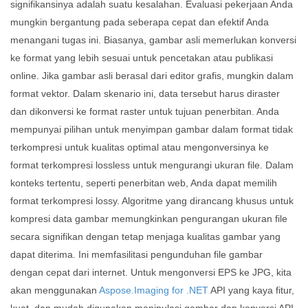
signifikansinya adalah suatu kesalahan. Evaluasi pekerjaan Anda
mungkin bergantung pada seberapa cepat dan efektif Anda
menangani tugas ini. Biasanya, gambar asli memerlukan konversi
ke format yang lebih sesuai untuk pencetakan atau publikasi
online. Jika gambar asli berasal dari editor grafis, mungkin dalam
format vektor. Dalam skenario ini, data tersebut harus diraster
dan dikonversi ke format raster untuk tujuan penerbitan. Anda
mempunyai pilihan untuk menyimpan gambar dalam format tidak
terkompresi untuk kualitas optimal atau mengonversinya ke
format terkompresi lossless untuk mengurangi ukuran file. Dalam
konteks tertentu, seperti penerbitan web, Anda dapat memilih
format terkompresi lossy. Algoritme yang dirancang khusus untuk
kompresi data gambar memungkinkan pengurangan ukuran file
secara signifikan dengan tetap menjaga kualitas gambar yang
dapat diterima. Ini memfasilitasi pengunduhan file gambar
dengan cepat dari internet. Untuk mengonversi EPS ke JPG, kita
akan menggunakan
Aspose.Imaging for .NET
API yang kaya fitur,
kuat, dan mudah digunakan manipulasi gambar dan konversi API