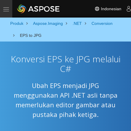
Indonesian
Toggle navigation
Produk
Aspose.Imaging
.NET
Conversion
EPS to JPG
Konversi EPS ke JPG melalui
C#
Ubah EPS menjadi JPG
menggunakan API .NET asli tanpa
memerlukan editor gambar atau
pustaka pihak ketiga.