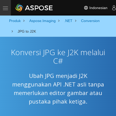
Indonesian
Toggle navigation
Produk
Aspose.Imaging
.NET
Conversion
JPG to J2K
Konversi JPG ke J2K melalui
C#
Ubah JPG menjadi J2K
menggunakan API .NET asli tanpa
memerlukan editor gambar atau
pustaka pihak ketiga.