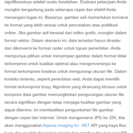
signifikansinya adalah suatu kesalahan. Evaluasi pekerjaan Anda
mungkin bergantung pada seberapa cepat dan efektif Anda
menangani tugas ini. Biasanya, gambar asli memerlukan konversi
ke format yang lebih sesuai untuk pencetakan atau publikasi
online. Jika gambar asli berasal dari editor grafis, mungkin dalam
format vektor. Dalam skenario ini, data tersebut harus diraster
dan dikonversi ke format raster untuk tujuan penerbitan. Anda
mempunyai pilihan untuk menyimpan gambar dalam format tidak
terkompresi untuk kualitas optimal atau mengonversinya ke
format terkompresi lossless untuk mengurangi ukuran file. Dalam
konteks tertentu, seperti penerbitan web, Anda dapat memilih
format terkompresi lossy. Algoritme yang dirancang khusus untuk
kompresi data gambar memungkinkan pengurangan ukuran file
secara signifikan dengan tetap menjaga kualitas gambar yang
dapat diterima. Ini memfasilitasi pengunduhan file gambar
dengan cepat dari internet. Untuk mengonversi JPG ke J2K, kita
akan menggunakan
Aspose.Imaging for .NET
API yang kaya fitur,
kuat, dan mudah digunakan manipulasi gambar dan konversi API