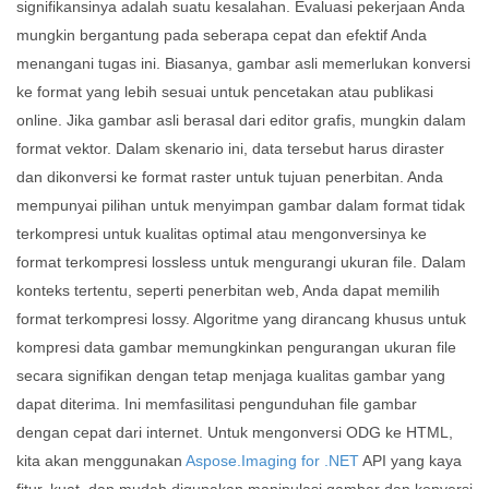
signifikansinya adalah suatu kesalahan. Evaluasi pekerjaan Anda
mungkin bergantung pada seberapa cepat dan efektif Anda
menangani tugas ini. Biasanya, gambar asli memerlukan konversi
ke format yang lebih sesuai untuk pencetakan atau publikasi
online. Jika gambar asli berasal dari editor grafis, mungkin dalam
format vektor. Dalam skenario ini, data tersebut harus diraster
dan dikonversi ke format raster untuk tujuan penerbitan. Anda
mempunyai pilihan untuk menyimpan gambar dalam format tidak
terkompresi untuk kualitas optimal atau mengonversinya ke
format terkompresi lossless untuk mengurangi ukuran file. Dalam
konteks tertentu, seperti penerbitan web, Anda dapat memilih
format terkompresi lossy. Algoritme yang dirancang khusus untuk
kompresi data gambar memungkinkan pengurangan ukuran file
secara signifikan dengan tetap menjaga kualitas gambar yang
dapat diterima. Ini memfasilitasi pengunduhan file gambar
dengan cepat dari internet. Untuk mengonversi ODG ke HTML,
kita akan menggunakan
Aspose.Imaging for .NET
API yang kaya
fitur, kuat, dan mudah digunakan manipulasi gambar dan konversi