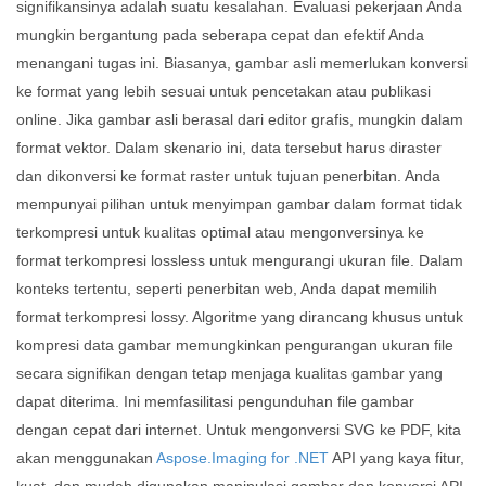
signifikansinya adalah suatu kesalahan. Evaluasi pekerjaan Anda
mungkin bergantung pada seberapa cepat dan efektif Anda
menangani tugas ini. Biasanya, gambar asli memerlukan konversi
ke format yang lebih sesuai untuk pencetakan atau publikasi
online. Jika gambar asli berasal dari editor grafis, mungkin dalam
format vektor. Dalam skenario ini, data tersebut harus diraster
dan dikonversi ke format raster untuk tujuan penerbitan. Anda
mempunyai pilihan untuk menyimpan gambar dalam format tidak
terkompresi untuk kualitas optimal atau mengonversinya ke
format terkompresi lossless untuk mengurangi ukuran file. Dalam
konteks tertentu, seperti penerbitan web, Anda dapat memilih
format terkompresi lossy. Algoritme yang dirancang khusus untuk
kompresi data gambar memungkinkan pengurangan ukuran file
secara signifikan dengan tetap menjaga kualitas gambar yang
dapat diterima. Ini memfasilitasi pengunduhan file gambar
dengan cepat dari internet. Untuk mengonversi SVG ke PDF, kita
akan menggunakan
Aspose.Imaging for .NET
API yang kaya fitur,
kuat, dan mudah digunakan manipulasi gambar dan konversi API