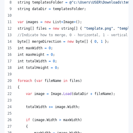
string
templatesFolder
=
@"c:\Users\USER\Downloads\temp
string
dataDir
=
templatesFolder
;
var
images
=
new
List
<
Image
>
(
)
;
string
[
]
files
=
new
string
[
]
{
"template.png"
,
"templa
//Indicate how to merge, 0 - horizontal, 1 - vertical
byte
[
]
mergeDirection
=
new
byte
[
]
{
0
,
1
}
;
int
maxWidth
=
0
;
int
maxHeight
=
0
;
int
totalWidth
=
0
;
int
totalHeight
=
0
;
foreach
(
var
fileName
in
files
)
{
var
image
=
Image
.
Load
(
dataDir
+
fileName
)
;
totalWidth
+=
image
.
Width
;
if
(
image
.
Width
>
maxWidth
)
{
maxWidth
=
image
.
Width
;