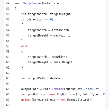
void
MergeImages
(
byte
direction
)
{
int
targetWidth
,
targetHeight
;
if
(
direction
==
0
)
{
targetWidth
=
totalWidth
;
targetHeight
=
maxHeight
;
}
else
{
targetWidth
=
maxWidth
;
targetHeight
=
totalHeight
;
}
var
outputPath
=
dataDir
;
outputPath
=
Path
.
Combine
(
outputPath
,
"result"
+
di
var
pngOptions
=
new
PngOptions
(
)
{
ColorType
=
Png
using
(
Stream
stream
=
new
MemoryStream
(
)
)
{