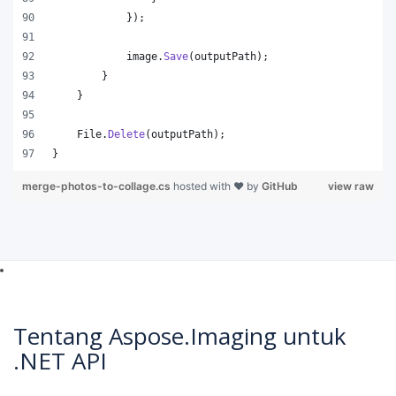
}
)
;
image
.
Save
(
outputPath
)
;
}
}
File
.
Delete
(
outputPath
)
;
}
merge-photos-to-collage.cs
hosted with ❤ by
GitHub
view raw
Tentang Aspose.Imaging untuk
.NET API