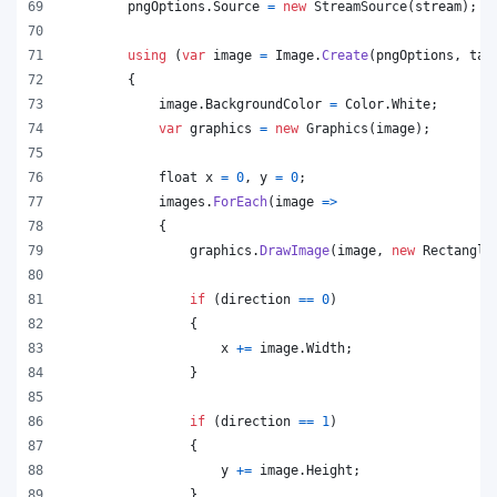
pngOptions
.
Source
=
new
StreamSource
(
stream
)
;
using
(
var
image
=
Image
.
Create
(
pngOptions
,
tar
{
image
.
BackgroundColor
=
Color
.
White
;
var
graphics
=
new
Graphics
(
image
)
;
float
x
=
0
,
y
=
0
;
images
.
ForEach
(
image 
=>
{
graphics
.
DrawImage
(
image
,
new
Rectangle
if
(
direction
==
0
)
{
x
+=
image
.
Width
;
}
if
(
direction
==
1
)
{
y
+=
image
.
Height
;
}