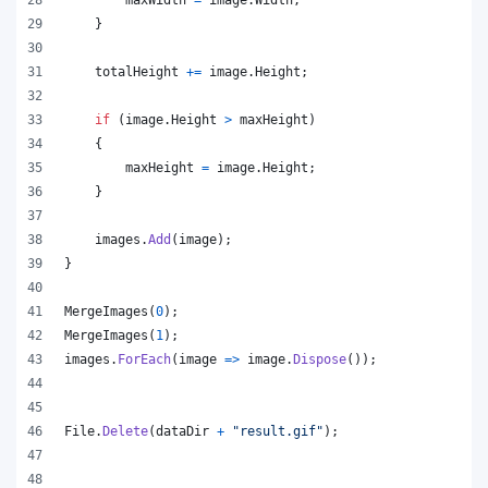
}
totalHeight
+=
image
.
Height
;
if
(
image
.
Height
>
maxHeight
)
{
maxHeight
=
image
.
Height
;
}
images
.
Add
(
image
)
;
}
MergeImages
(
0
)
;
MergeImages
(
1
)
;
images
.
ForEach
(
image 
=>
image
.
Dispose
(
)
)
;
File
.
Delete
(
dataDir
+
"result.gif"
)
;