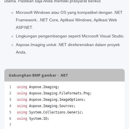
utama. Pastikan saja Anda memiliki prasyarat berikut.
Microsoft Windows atau OS yang kompatibel dengan .NET
Framework, .NET Core, Aplikasi Windows, Aplikasi Web
ASP.NET.
Lingkungan pengembangan seperti Microsoft Visual Studio.
Aspose.Imaging untuk .NET direferensikan dalam proyek
Anda.
Gabungkan BMP gambar - .NET
using
Aspose
.
Imaging
;
using
Aspose
.
Imaging
.
FileFormats
.
Png
;
using
Aspose
.
Imaging
.
ImageOptions
;
using
Aspose
.
Imaging
.
Sources
;
using
System
.
Collections
.
Generic
;
using
System
.
IO
;