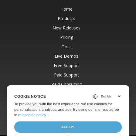
Home
Products
New Releases
Pricing
Docs
Live Demos
Free Support
Paid Support
Paid Consulting
Blog
COOKIE NOTICE
Websites
To provide you with the best experience, we use cookies for
personalization, analytics, and ads. By using our site, you agree
About
to
our cookie policy
.
ACCEPT