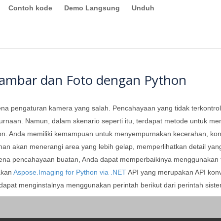
Contoh kode
Demo Langsung
Unduh
ambar dan Foto dengan Python
ena pengaturan kamera yang salah. Pencahayaan yang tidak terkontrol
urnaan. Namun, dalam skenario seperti itu, terdapat metode untu
thon. Anda memiliki kemampuan untuk menyempurnakan kecerahan, kon
rahan akan menerangi area yang lebih gelap, memperlihatkan detail y
arena pencahayaan buatan, Anda dapat memperbaikinya menggunakan 
akan
Aspose.Imaging for Python via .NET
API yang merupakan API konve
apat menginstalnya menggunakan perintah berikut dari perintah sist