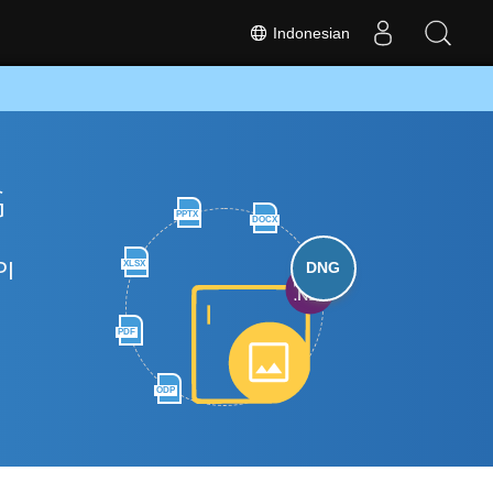
Indonesian
G
PPTX
DOCX
PI
XLSX
DNG
PDF
ODP