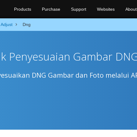
Products
Purchase
Support
Websites
About
Adjust
Dng
uk Penyesuaian Gambar DN
yesuaikan DNG Gambar dan Foto melalui A