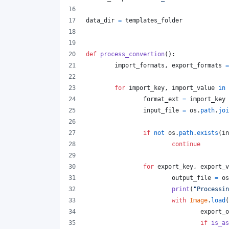
data_dir
=
templates_folder
def
process_convertion
():
import_formats
, 
export_formats
=
for
import_key
, 
import_value
in
format_ext
=
import_key
input_file
=
os
.
path
.
joi
if
not
os
.
path
.
exists
(
in
continue
for
export_key
, 
export_v
output_file
=
os
print
(
"Processin
with
Image
.
load
(
export_o
if
is_as