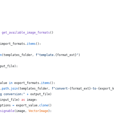
get_available_image_formats
()
import_formats
.
items
():
n
(
templates_folder
, 
f"template.
{
format_ext
}
"
)
put_file
):
alue
in
export_formats
.
items
():
.
path
.
join
(
templates_folder
, 
f"convert-
{
format_ext
}
-to-
{
export_k
g conversion:"
+
output_file
)
input_file
) 
as
image
:
ptions
=
export_value
.
clone
()
signable
(
image
, 
VectorImage
):