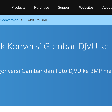
Products
Purchase
Support
Websites
About
Conversion
DJVU to BMP
k Konversi Gambar DJVU ke
gonversi Gambar dan Foto DJVU ke BMP mel