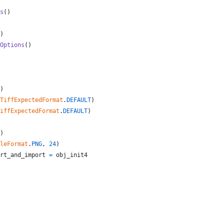
s
()
)
Options
()
)
TiffExpectedFormat
.
DEFAULT
)
iffExpectedFormat
.
DEFAULT
)
)
leFormat
.
PNG
, 
24
)
rt_and_import
=
obj_init4