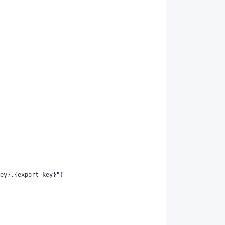
ey
}
.
{
export_key
}
"
)