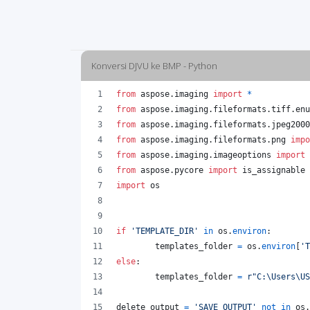
Konversi DJVU ke BMP - Python
from
aspose
.
imaging
import
*
from
aspose
.
imaging
.
fileformats
.
tiff
.
enu
from
aspose
.
imaging
.
fileformats
.
jpeg2000
from
aspose
.
imaging
.
fileformats
.
png
impo
from
aspose
.
imaging
.
imageoptions
import
from
aspose
.
pycore
import
is_assignable
import
os
if
'TEMPLATE_DIR'
in
os
.
environ
:
templates_folder
=
os
.
environ
[
'T
else
:
templates_folder
=
r"C:\Users\US
delete_output
=
'SAVE_OUTPUT'
not
in
os
.