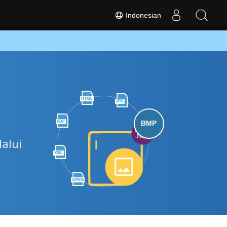
Indonesian
HTML
JPG
PDF
BMP
alui
XML
APNG