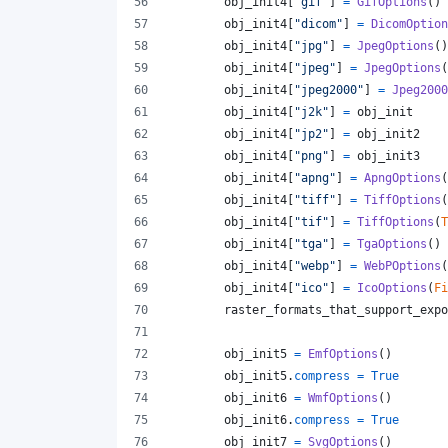
obj_init4
[
"gif"
] 
=
GifOptions
()
obj_init4
[
"dicom"
] 
=
DicomOption
obj_init4
[
"jpg"
] 
=
JpegOptions
()
obj_init4
[
"jpeg"
] 
=
JpegOptions
(
obj_init4
[
"jpeg2000"
] 
=
Jpeg2000
obj_init4
[
"j2k"
] 
=
obj_init
obj_init4
[
"jp2"
] 
=
obj_init2
obj_init4
[
"png"
] 
=
obj_init3
obj_init4
[
"apng"
] 
=
ApngOptions
(
obj_init4
[
"tiff"
] 
=
TiffOptions
(
obj_init4
[
"tif"
] 
=
TiffOptions
(
T
obj_init4
[
"tga"
] 
=
TgaOptions
()
obj_init4
[
"webp"
] 
=
WebPOptions
(
obj_init4
[
"ico"
] 
=
IcoOptions
(
Fi
raster_formats_that_support_expo
obj_init5
=
EmfOptions
()
obj_init5
.
compress
=
True
obj_init6
=
WmfOptions
()
obj_init6
.
compress
=
True
obj_init7
=
SvgOptions
()