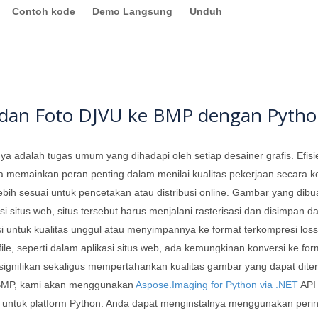
Contoh kode
Demo Langsung
Unduh
dan Foto DJVU ke BMP dengan Pyth
nnya adalah tugas umum yang dihadapi oleh setiap desainer grafis. Efis
 memainkan peran penting dalam menilai kualitas pekerjaan secara k
lebih sesuai untuk pencetakan atau distribusi online. Gambar yang dib
asi situs web, situs tersebut harus menjalani rasterisasi dan disimpan d
 untuk kualitas unggul atau menyimpannya ke format terkompresi loss
, seperti dalam aplikasi situs web, ada kemungkinan konversi ke for
 signifikan sekaligus mempertahankan kualitas gambar yang dapat di
 BMP, kami akan menggunakan
Aspose.Imaging for Python via .NET
API 
 untuk platform Python. Anda dapat menginstalnya menggunakan perinta