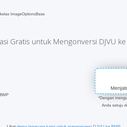
k kelas ImageOptionsBase
kasi Gratis untuk Mengonversi DJVU k
Menjat
r BMP
*Dengan mengun
Anda setuju 
Lihat
demo langsung kami untuk mengonversi DJVU ke BMP