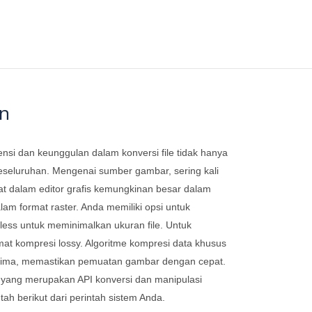
on
iensi dan keunggulan dalam konversi file tidak hanya
eseluruhan. Mengenai sumber gambar, sering kali
uat dalam editor grafis kemungkinan besar dalam
alam format raster. Anda memiliki opsi untuk
less untuk meminimalkan ukuran file. Untuk
mat kompresi lossy. Algoritme kompresi data khusus
terima, memastikan pemuatan gambar dengan cepat.
yang merupakan API konversi dan manipulasi
h berikut dari perintah sistem Anda.