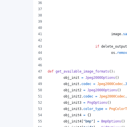
image
.
sa
if
delete_output
os
.
remov
def
get_available_image_formats
():
obj_init
=
Jpeg2000Options
()
obj_init
.
codec
=
Jpeg2000Codec
.
J
obj_init2
=
Jpeg2000Options
()
obj_init2
.
codec
=
Jpeg2000Codec
.
obj_init3
=
PngOptions
()
obj_init3
.
color_type
=
PngColorT
obj_init4
=
 {}
obj_init4
[
"bmp"
] 
=
BmpOptions
()