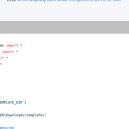
ms
import
*
import
*
rt
*
*
EMPLATE_DIR'
]
ER\Downloads\templates"
environ