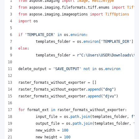
from
aspose
.
imaging
import
Image
, 
ResizeType
from
aspose
.
imaging
.
fileformats
.
tiff
.
enums
import
TiffE
from
aspose
.
imaging
.
imageoptions
import
TiffOptions
import
os
if
'TEMPLATE_DIR'
in
os
.
environ
:
templates_folder
=
os
.
environ
[
'TEMPLATE_DIR'
]
else
:
templates_folder
=
r"C:\Users\USER\Downloads\te
delete_output
=
'SAVE_OUTPUT'
not
in
os
.
environ
raster_formats_without_exporter
=
 []
raster_formats_without_exporter
.
append
(
"dng"
)
raster_formats_without_exporter
.
append
(
"djvu"
)
for
format_ext
in
raster_formats_without_exporter
:
input_file
=
os
.
path
.
join
(
templates_folder
, 
f"t
output_file
=
os
.
path
.
join
(
templates_folder
, 
f"
new_width
=
100
new_height
=
100