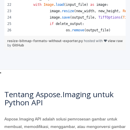
with
Image
.
load
(
input_file
) 
as
image
:
image
.
resize
(
new_width
, 
new_height
, 
Res
image
.
save
(
output_file
, 
TiffOptions
(
Tif
if
delete_output
:
os
.
remove
(
output_file
)
resize-bitmap-formats-without-exporter.py
hosted with ❤
view raw
by
GitHub
Tentang Aspose.Imaging untuk
Python API
Aspose.Imaging API adalah solusi pemrosesan gambar untuk
membuat, memodifikasi, menggambar, atau mengonversi gambar