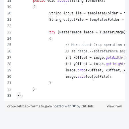
public
void
accept
(
String
formatExt
)
	{
String
inputFile
 = 
templatesFolder
 + 
"t
String
outputFile
 = 
templatesFolder
 + 
"
try
 (
RasterImage
image
 = (
RasterImage
)
I
		{
// More about Crop operation ca
// at https://apireference.aspo
int
xOffset
 = 
image
.
getWidth
() 
int
yOffset
 = 
image
.
getHeight
()
image
.
crop
(
xOffset
, 
xOffset
, 
yO
image
.
save
(
outputFile
);
		}
	}
});
crop-bitmap-formats.java
hosted with ❤ by
GitHub
view raw