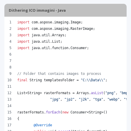
Dithering ICO immagini - Java
import
com
.
aspose
.
imaging
.
Image
;
import
com
.
aspose
.
imaging
.
RasterImage
;
import
java
.
util
.
Arrays
;
import
java
.
util
.
List
;
import
java
.
util
.
function
.
Consumer
;
// Folder that contains images to process
final
String
templatesFolder
 = 
"C:
\\
Data
\\
"
;
List
<
String
> 
rasterFormats
 = 
Arrays
.
asList
(
"png"
, 
"bmp"
"jpg"
, 
"jp2"
, 
"j2k"
, 
"tga"
, 
"webp"
, 
"ti
rasterFormats
.
forEach
(
new
Consumer
<
String
>()
{
@
Override