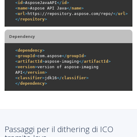
<
id
>
AsposeJavaAPI
</
id
>
<
name
>
Aspose API Java
</
name
>
<
url
>
https://repository.aspose.com/repo/
</
url
>
</
repository
>
Dependency
<
dependency
>
<
groupId
>
com.aspose
</
groupId
>
<
artifactId
>
aspose-imaging
</
artifactId
>
<
version
>
version of aspose-imaging 
API
</
version
>
<
classifier
>
jdk16
</
classifier
>
</
dependency
>
Passaggi per il dithering di ICO