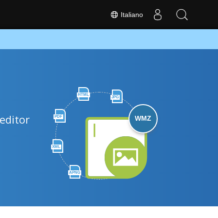
Italiano
HTML
JPG
editor
PDF
WMZ
XML
APNG