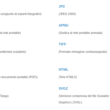
JP2
congiunto di esperti fotografici)
(JPEG 2000)
APNG
di rete portatile)
(Grafica di rete portatile animata)
TIFF
vettoriale scalabile)
(Formato immagine contrassegnato)
HTML
 documento portatile (PDF))
(Tela HTML5)
SVGZ
 Targa)
(Versione compressa del file Scalable 
Graphics (.SVG).)