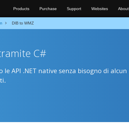
Products
Purchase
Support
Websites
About
on
DIB to WMZ
tramite C#
 le API .NET native senza bisogno di alcun 
ti.