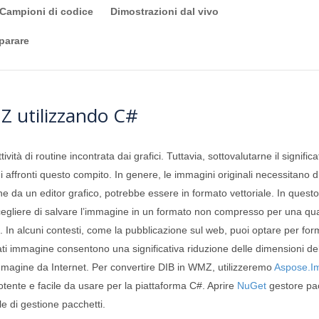
Campioni di codice
Dimostrazioni dal vivo
parare
Z utilizzando C#
vità di routine incontrata dai grafici. Tuttavia, sottovalutarne il signif
 affronti questo compito. In genere, le immagini originali necessitano di
e da un editor grafico, potrebbe essere in formato vettoriale. In questo
cegliere di salvare l’immagine in un formato non compresso per una qua
le. In alcuni contesti, come la pubblicazione sul web, puoi optare per for
ti immagine consentono una significativa riduzione delle dimensioni del
i immagine da Internet. Per convertire DIB in WMZ, utilizzeremo
Aspose.I
otente e facile da usare per la piattaforma C#. Aprire
NuGet
gestore pac
e di gestione pacchetti.