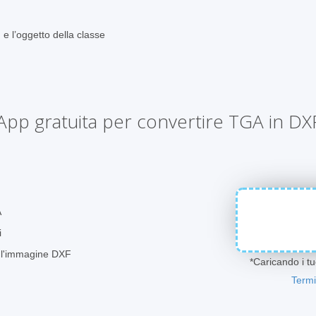
 e l’oggetto della classe
App gratuita per convertire TGA in DX
A
i
e l'immagine DXF
*Caricando i tuo
Termi