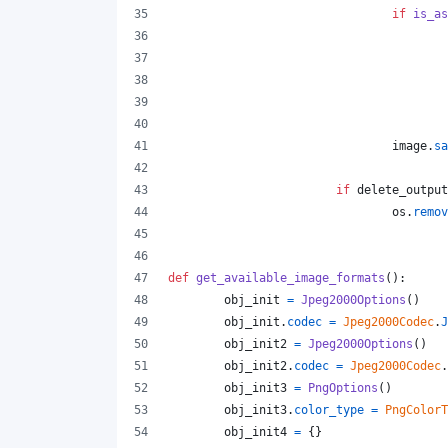
if
is_as
image
.
sa
if
delete_output
os
.
remov
def
get_available_image_formats
():
obj_init
=
Jpeg2000Options
()
obj_init
.
codec
=
Jpeg2000Codec
.
J
obj_init2
=
Jpeg2000Options
()
obj_init2
.
codec
=
Jpeg2000Codec
.
obj_init3
=
PngOptions
()
obj_init3
.
color_type
=
PngColorT
obj_init4
=
 {}