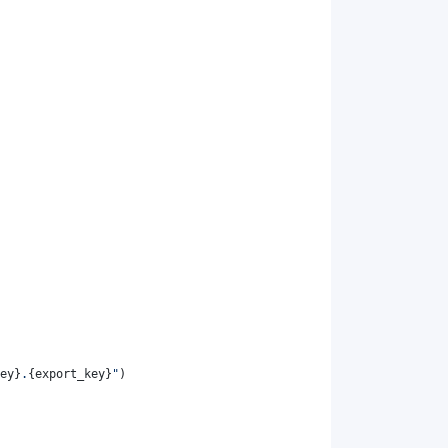
ey
}
.
{
export_key
}
"
)