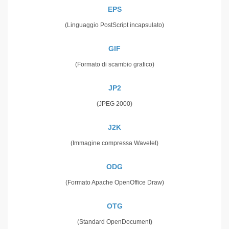
EPS
(Linguaggio PostScript incapsulato)
GIF
(Formato di scambio grafico)
JP2
(JPEG 2000)
J2K
(Immagine compressa Wavelet)
ODG
(Formato Apache OpenOffice Draw)
OTG
(Standard OpenDocument)