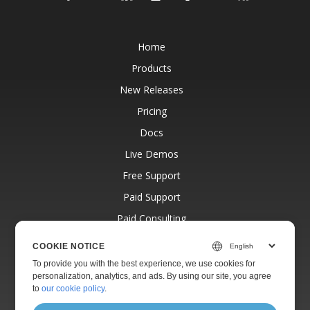
Home
Products
New Releases
Pricing
Docs
Live Demos
Free Support
Paid Support
Paid Consulting
Blog
COOKIE NOTICE
Websites
To provide you with the best experience, we use cookies for
personalization, analytics, and ads. By using our site, you agree
About
to
our cookie policy
.