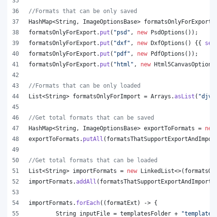
//Formats that can be only saved
HashMap
<
String
, 
ImageOptionsBase
> 
formatsOnlyForExport
 
formatsOnlyForExport
.
put
(
"psd"
, 
new
PsdOptions
());
formatsOnlyForExport
.
put
(
"dxf"
, 
new
DxfOptions
() {{ 
set
formatsOnlyForExport
.
put
(
"pdf"
, 
new
PdfOptions
());
formatsOnlyForExport
.
put
(
"html"
, 
new
Html5CanvasOptions
//Formats that can be only loaded
List
<
String
> 
formatsOnlyForImport
 = 
Arrays
.
asList
(
"djvu
//Get total formats that can be saved
HashMap
<
String
, 
ImageOptionsBase
> 
exportToFormats
 = 
new
exportToFormats
.
putAll
(
formatsThatSupportExportAndImpor
//Get total formats that can be loaded
List
<
String
> 
importFormats
 = 
new
LinkedList
<>(
formatsOn
importFormats
.
addAll
(
formatsThatSupportExportAndImport
.
importFormats
.
forEach
((
formatExt
) -> {
String
inputFile
 = 
templatesFolder
 + 
"template.