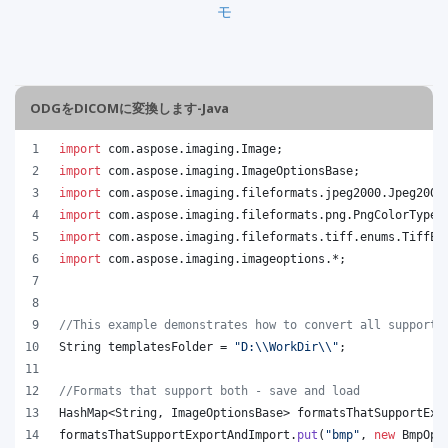
モ
ODGをDICOMに変換します-Java
import
com
.
aspose
.
imaging
.
Image
;
import
com
.
aspose
.
imaging
.
ImageOptionsBase
;
import
com
.
aspose
.
imaging
.
fileformats
.
jpeg2000
.
Jpeg2000
import
com
.
aspose
.
imaging
.
fileformats
.
png
.
PngColorType
;
import
com
.
aspose
.
imaging
.
fileformats
.
tiff
.
enums
.
TiffEx
import
com
.
aspose
.
imaging
.
imageoptions
.*;
//This example demonstrates how to convert all supporte
String
templatesFolder
 = 
"D:
\\
WorkDir
\\
"
;
//Formats that support both - save and load
HashMap
<
String
, 
ImageOptionsBase
> 
formatsThatSupportExp
formatsThatSupportExportAndImport
.
put
(
"bmp"
, 
new
BmpOpt