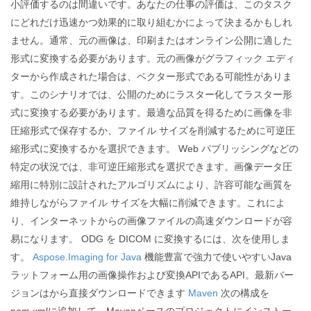
小評価するのは間違いです。あなたの仕事の評価は、このタスク
にどれだけ迅速かつ効果的に取り組むかによって決まるかもしれ
ません。通常、元の画像は、印刷またはオンライン公開に適した
形式に変換する必要があります。元の画像がグラフィック エディ
ターから作成された場合は、ベクター形式である可能性がありま
す。このシナリオでは、公開のためにラスター化してラスター形
式に変換する必要があります。最適な品質を得るために画像を非
圧縮形式で保存するか、ファイル サイズを削減するために可逆圧
縮形式に変換するかを選択できます。 Web パブリッシングなどの
特定の状況では、非可逆圧縮形式を選択できます。画像データ圧
縮用に特別に設計されたアルゴリズムにより、許容可能な画質を
維持しながらファイル サイズを大幅に削減できます。これによ
り、インターネットからの画像ファイルの高速ダウンロードが容
易になります。 ODG を DICOM に変換するには、次を使用しま
す。
Aspose.Imaging for Java
機能豊富で強力で使いやすいJava
ラットフォーム用の画像操作および変換APIであるAPI。最新バー
ジョンはから直接ダウンロードできます
Maven
次の構成を
pom.xmlに追加して、Mavenベースのプロジェクトにインストー