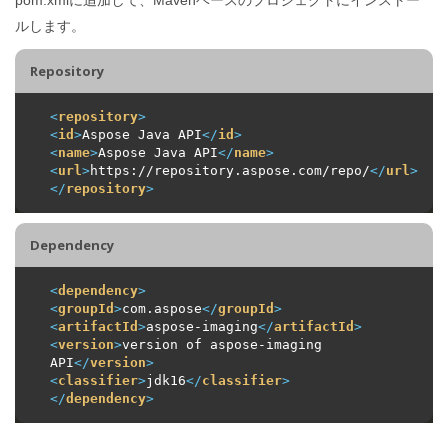
ルします。
Repository
<
repository
>
<
id
>
Aspose Java API
</
id
>
<
name
>
Aspose Java API
</
name
>
<
url
>
https://repository.aspose.com/repo/
</
url
>
</
repository
>
Dependency
<
dependency
>
<
groupId
>
com.aspose
</
groupId
>
<
artifactId
>
aspose-imaging
</
artifactId
>
<
version
>
version of aspose-imaging 
API
</
version
>
<
classifier
>
jdk16
</
classifier
>
</
dependency
>