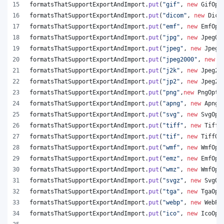
formatsThatSupportExportAndImport
.
put
(
"gif"
, 
new
GifOpt
formatsThatSupportExportAndImport
.
put
(
"dicom"
, 
new
Dico
formatsThatSupportExportAndImport
.
put
(
"emf"
, 
new
EmfOpt
formatsThatSupportExportAndImport
.
put
(
"jpg"
, 
new
JpegOp
formatsThatSupportExportAndImport
.
put
(
"jpeg"
, 
new
JpegO
formatsThatSupportExportAndImport
.
put
(
"jpeg2000"
, 
new
J
formatsThatSupportExportAndImport
.
put
(
"j2k"
, 
new
Jpeg20
formatsThatSupportExportAndImport
.
put
(
"jp2"
, 
new
Jpeg20
formatsThatSupportExportAndImport
.
put
(
"png"
,
new
PngOpti
formatsThatSupportExportAndImport
.
put
(
"apng"
, 
new
ApngO
formatsThatSupportExportAndImport
.
put
(
"svg"
, 
new
SvgOpt
formatsThatSupportExportAndImport
.
put
(
"tiff"
, 
new
TiffO
formatsThatSupportExportAndImport
.
put
(
"tif"
, 
new
TiffOp
formatsThatSupportExportAndImport
.
put
(
"wmf"
, 
new
WmfOpt
formatsThatSupportExportAndImport
.
put
(
"emz"
, 
new
EmfOpt
formatsThatSupportExportAndImport
.
put
(
"wmz"
, 
new
WmfOpt
formatsThatSupportExportAndImport
.
put
(
"svgz"
, 
new
SvgOp
formatsThatSupportExportAndImport
.
put
(
"tga"
, 
new
TgaOpt
formatsThatSupportExportAndImport
.
put
(
"webp"
, 
new
WebPO
formatsThatSupportExportAndImport
.
put
(
"ico"
, 
new
IcoOpt