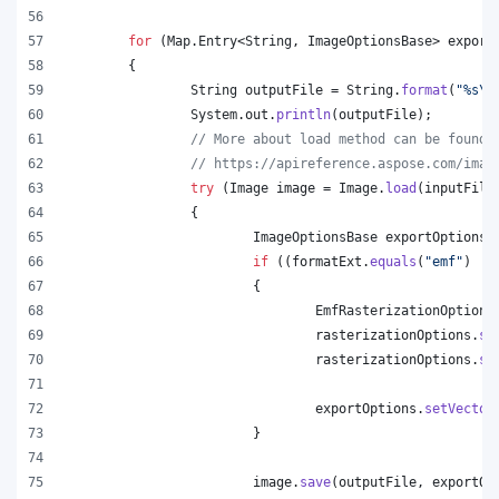
for
 (
Map
.
Entry
<
String
, 
ImageOptionsBase
> 
export
	{
String
outputFile
 = 
String
.
format
(
"%s
\\
System
.
out
.
println
(
outputFile
);
// More about load method can be found 
// https://apireference.aspose.com/imag
try
 (
Image
image
 = 
Image
.
load
(
inputFile
		{
ImageOptionsBase
exportOptions
 
if
 ((
formatExt
.
equals
(
"emf"
) ||
			{
EmfRasterizationOptions
rasterizationOptions
.
se
rasterizationOptions
.
se
exportOptions
.
setVector
			}
image
.
save
(
outputFile
, 
exportOp