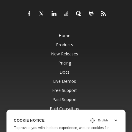
Home
Products
New Releases
Pricing
Docs
Live Demos
Free Support
Paid Support
Paid Consulting
Blog
COOKIE NOTICE
Websites
To provide you with the best experience, we use cookies for