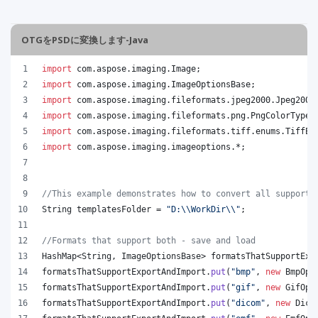
OTGをPSDに変換します-Java
import
com
.
aspose
.
imaging
.
Image
;
import
com
.
aspose
.
imaging
.
ImageOptionsBase
;
import
com
.
aspose
.
imaging
.
fileformats
.
jpeg2000
.
Jpeg2000
import
com
.
aspose
.
imaging
.
fileformats
.
png
.
PngColorType
;
import
com
.
aspose
.
imaging
.
fileformats
.
tiff
.
enums
.
TiffEx
import
com
.
aspose
.
imaging
.
imageoptions
.*;
//This example demonstrates how to convert all supporte
String
templatesFolder
 = 
"D:
\\
WorkDir
\\
"
;
//Formats that support both - save and load
HashMap
<
String
, 
ImageOptionsBase
> 
formatsThatSupportExp
formatsThatSupportExportAndImport
.
put
(
"bmp"
, 
new
BmpOpt
formatsThatSupportExportAndImport
.
put
(
"gif"
, 
new
GifOpt
formatsThatSupportExportAndImport
.
put
(
"dicom"
, 
new
Dico