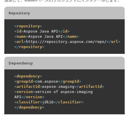
Repository
<
repository
>
<
id
>
Aspose Java API
</
id
>
<
name
>
Aspose Java API
</
name
>
<
url
>
https://repository.aspose.com/repo/
</
url
>
</
repository
>
Dependency
<
dependency
>
<
groupId
>
com.aspose
</
groupId
>
<
artifactId
>
aspose-imaging
</
artifactId
>
<
version
>
version of aspose-imaging 
API
</
version
>
<
classifier
>
jdk16
</
classifier
>
</
dependency
>