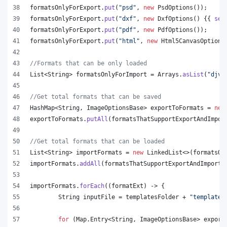
formatsOnlyForExport
.
put
(
"psd"
, 
new
PsdOptions
());
formatsOnlyForExport
.
put
(
"dxf"
, 
new
DxfOptions
() {{ 
set
formatsOnlyForExport
.
put
(
"pdf"
, 
new
PdfOptions
());
formatsOnlyForExport
.
put
(
"html"
, 
new
Html5CanvasOptions
//Formats that can be only loaded
List
<
String
> 
formatsOnlyForImport
 = 
Arrays
.
asList
(
"djvu
//Get total formats that can be saved
HashMap
<
String
, 
ImageOptionsBase
> 
exportToFormats
 = 
new
exportToFormats
.
putAll
(
formatsThatSupportExportAndImpor
//Get total formats that can be loaded
List
<
String
> 
importFormats
 = 
new
LinkedList
<>(
formatsOn
importFormats
.
addAll
(
formatsThatSupportExportAndImport
.
importFormats
.
forEach
((
formatExt
) -> {
String
inputFile
 = 
templatesFolder
 + 
"template.
for
 (
Map
.
Entry
<
String
, 
ImageOptionsBase
> 
export