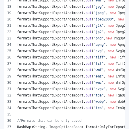
formatsThatSupportExportAndImport
.
put
(
"emf"
, 
new
EmfOpt
formatsThatSupportExportAndImport
.
put
(
"jpg"
, 
new
JpegOp
formatsThatSupportExportAndImport
.
put
(
"jpeg"
, 
new
JpegO
formatsThatSupportExportAndImport
.
put
(
"jpeg2000"
, 
new
J
formatsThatSupportExportAndImport
.
put
(
"j2k"
, 
new
Jpeg20
formatsThatSupportExportAndImport
.
put
(
"jp2"
, 
new
Jpeg20
formatsThatSupportExportAndImport
.
put
(
"png"
,
new
PngOpti
formatsThatSupportExportAndImport
.
put
(
"apng"
, 
new
ApngO
formatsThatSupportExportAndImport
.
put
(
"svg"
, 
new
SvgOpt
formatsThatSupportExportAndImport
.
put
(
"tiff"
, 
new
TiffO
formatsThatSupportExportAndImport
.
put
(
"tif"
, 
new
TiffOp
formatsThatSupportExportAndImport
.
put
(
"wmf"
, 
new
WmfOpt
formatsThatSupportExportAndImport
.
put
(
"emz"
, 
new
EmfOpt
formatsThatSupportExportAndImport
.
put
(
"wmz"
, 
new
WmfOpt
formatsThatSupportExportAndImport
.
put
(
"svgz"
, 
new
SvgOp
formatsThatSupportExportAndImport
.
put
(
"tga"
, 
new
TgaOpt
formatsThatSupportExportAndImport
.
put
(
"webp"
, 
new
WebPO
formatsThatSupportExportAndImport
.
put
(
"ico"
, 
new
IcoOpt
//Formats that can be only saved
HashMap
<
String
, 
ImageOptionsBase
> 
formatsOnlyForExport
 