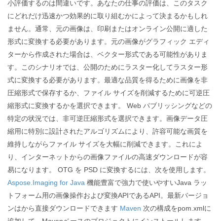
小評価するのは間違いです。あなたの仕事の評価は、このタスク
にどれだけ迅速かつ効果的に取り組むかによって決まるかもしれ
ません。通常、元の画像は、印刷またはオンライン公開に適した
形式に変換する必要があります。元の画像がグラフィック エディ
ターから作成された場合は、ベクター形式である可能性がありま
す。このシナリオでは、公開のためにラスター化してラスター形
式に変換する必要があります。最適な品質を得るために画像を非
圧縮形式で保存するか、ファイル サイズを削減するために可逆圧
縮形式に変換するかを選択できます。 Web パブリッシングなどの
特定の状況では、非可逆圧縮形式を選択できます。画像データ圧
縮用に特別に設計されたアルゴリズムにより、許容可能な画質を
維持しながらファイル サイズを大幅に削減できます。これによ
り、インターネットからの画像ファイルの高速ダウンロードが容
易になります。 OTG を PSD に変換するには、次を使用します。
Aspose.Imaging for Java
機能豊富で強力で使いやすいJava ラッ
トフォーム用の画像操作および変換APIであるAPI。最新バージョ
ンはから直接ダウンロードできます
Maven
次の構成をpom.xmlに
追加して、Mavenベースのプロジェクトにインストールします。