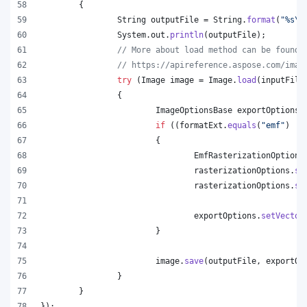
	{
String
outputFile
 = 
String
.
format
(
"%s
\\
System
.
out
.
println
(
outputFile
);
// More about load method can be found 
// https://apireference.aspose.com/imag
try
 (
Image
image
 = 
Image
.
load
(
inputFile
		{
ImageOptionsBase
exportOptions
 
if
 ((
formatExt
.
equals
(
"emf"
) ||
			{
EmfRasterizationOptions
rasterizationOptions
.
se
rasterizationOptions
.
se
exportOptions
.
setVector
			}
image
.
save
(
outputFile
, 
exportOp
		}
	}
});