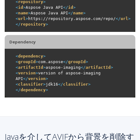
<
repository
>
<
id
>
Aspose Java API
</
id
>
<
name
>
Aspose Java API
</
name
>
<
url
>
https://repository.aspose.com/repo/
</
url
>
</
repository
>
Dependency
<
dependency
>
<
groupId
>
com.aspose
</
groupId
>
<
artifactId
>
aspose-imaging
</
artifactId
>
<
version
>
version of aspose-imaging 
API
</
version
>
<
classifier
>
jdk16
</
classifier
>
</
dependency
>
Javaを介してAVIFから背景を削除す