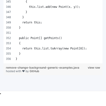
remove-change-background-generic-examples.java
view raw
hosted with ❤ by
GitHub