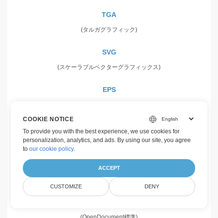
TGA
(タルガグラフィック)
SVG
(スケーラブルベクターグラフィックス)
EPS
(カプセル化されたPostScript言語)
COOKIE NOTICE
CDR
To provide you with the best experience, we use cookies for
personalization, analytics, and ads. By using our site, you agree
(ベクトル描画画像)
to
our cookie policy
.
CMX
ACCEPT
(CorelExchangeイメージ)
CUSTOMIZE
DENY
OTG
(OpenDocument標準)