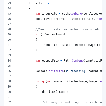
        formatExt 
=>
{
var
inputFile
=
Path
.
Combine
(
templatesFold
bool
isVectorFormat
=
vectorFormats
.
IndexO
//Need to rasterize vector formats before 
if
(
isVectorFormat
)
{
inputFile
=
RasterizeVectorImage
(
forma
}
var
outputFile
=
Path
.
Combine
(
templatesFol
Console
.
WriteLine
(
$
"Processing 
{
formatExt
}
using
(
var
image
=
(
RasterImage
)
Image
.
Load
{
doFilter
(
image
)
;
//If image is multipage save each page