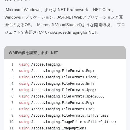
-Microsoft Windows、または.NET Framework、.NET Core、
Windowsアプリケーション、ASP.NETWebアプリケーションと互
換性のあるOS。 -Microsoft VisualStudioのような開発環境。 -プロ
ジェクトで参照されているAspose.Imagingfor.NET。
WMF画像を調整します-.NET
using
Aspose
.
Imaging
;
using
Aspose
.
Imaging
.
FileFormats
.
Bmp
;
using
Aspose
.
Imaging
.
FileFormats
.
Dicom
;
using
Aspose
.
Imaging
.
FileFormats
.
Emf
;
using
Aspose
.
Imaging
.
FileFormats
.
Jpeg
;
using
Aspose
.
Imaging
.
FileFormats
.
Jpeg2000
;
using
Aspose
.
Imaging
.
FileFormats
.
Png
;
using
Aspose
.
Imaging
.
FileFormats
.
Psd
;
using
Aspose
.
Imaging
.
FileFormats
.
Tiff
.
Enums
;
using
Aspose
.
Imaging
.
ImageFilters
.
FilterOptions
;
using
Aspose
.
Imaging
.
ImageOptions
;