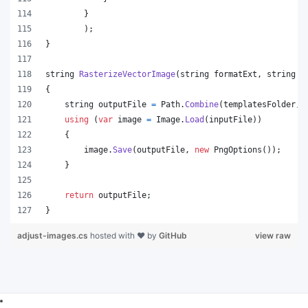
}
)
;
}
string
RasterizeVectorImage
(
string
formatExt
,
string
i
{
string
outputFile
=
Path
.
Combine
(
templatesFolder
,
using
(
var
image
=
Image
.
Load
(
inputFile
)
)
{
image
.
Save
(
outputFile
,
new
PngOptions
(
)
)
;
}
return
outputFile
;
}
adjust-images.cs
hosted with ❤ by
GitHub
view raw