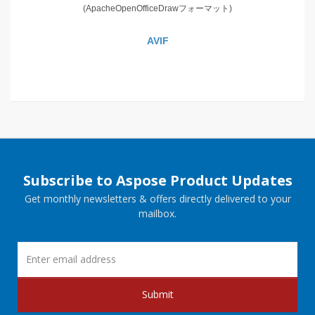
(ApacheOpenOfficeDrawフォーマット)
AVIF
Subscribe to Aspose Product Updates
Get monthly newsletters & offers directly delivered to your
mailbox.
Submit