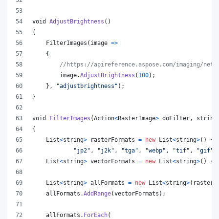
void
AdjustBrightness
(
)
{
FilterImages
(
image 
=>
{
//https://apireference.aspose.com/imaging/net/
image
.
AdjustBrightness
(
100
)
;
}
,
"adjustbrightness"
)
;
}
void
FilterImages
(
Action
<
RasterImage
>
doFilter
,
string
{
List
<
string
>
rasterFormats
=
new
List
<
string
>
(
)
{
"jp2"
,
"j2k"
,
"tga"
,
"webp"
,
"tif"
,
"gif"
,
List
<
string
>
vectorFormats
=
new
List
<
string
>
(
)
{
List
<
string
>
allFormats
=
new
List
<
string
>
(
rasterF
allFormats
.
AddRange
(
vectorFormats
)
;
allFormats
.
ForEach
(