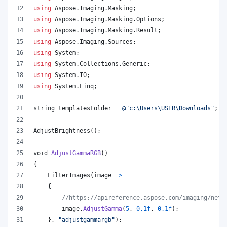
using
Aspose
.
Imaging
.
Masking
;
using
Aspose
.
Imaging
.
Masking
.
Options
;
using
Aspose
.
Imaging
.
Masking
.
Result
;
using
Aspose
.
Imaging
.
Sources
;
using
System
;
using
System
.
Collections
.
Generic
;
using
System
.
IO
;
using
System
.
Linq
;
string
templatesFolder
=
@"c:\Users\USER\Downloads"
;
AdjustBrightness
(
)
;
void
AdjustGammaRGB
(
)
{
FilterImages
(
image 
=>
{
//https://apireference.aspose.com/imaging/net/
image
.
AdjustGamma
(
5
,
0.1f
,
0.1f
)
;
}
,
"adjustgammargb"
)
;