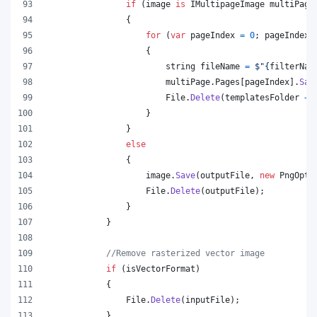
if
(
image
is
IMultipageImage
multiPage
{
for
(
var
pageIndex
=
0
;
pageIndex
{
string
fileName
=
$
"
{
filterNam
multiPage
.
Pages
[
pageIndex
]
.
Sav
File
.
Delete
(
templatesFolder
+
}
}
else
{
image
.
Save
(
outputFile
,
new
PngOpti
File
.
Delete
(
outputFile
)
;
}
}
//Remove rasterized vector image
if
(
isVectorFormat
)
{
File
.
Delete
(
inputFile
)
;
}