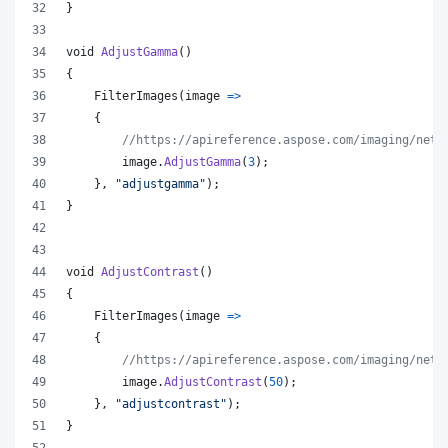
}
void
AdjustGamma
(
)
{
FilterImages
(
image 
=>
{
//https://apireference.aspose.com/imaging/net/
image
.
AdjustGamma
(
3
)
;
}
,
"adjustgamma"
)
;
}
void
AdjustContrast
(
)
{
FilterImages
(
image 
=>
{
//https://apireference.aspose.com/imaging/net/
image
.
AdjustContrast
(
50
)
;
}
,
"adjustcontrast"
)
;
}