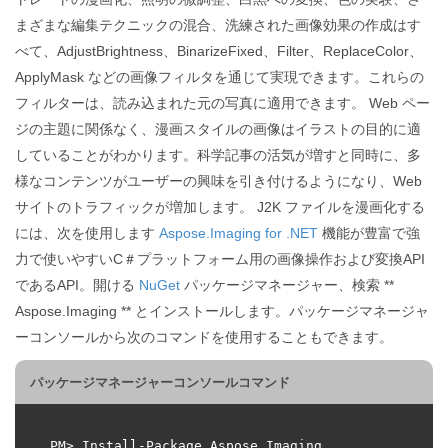
まざまな編集テクニックの混合、洗練された画像効果の作成はす
べて、AdjustBrightness、BinarizeFixed、Filter、ReplaceColor、
ApplyMask などの画像フィルタを通じて実現できます。これらの
フィルターは、読み込まれた元の写真に適用できます。 Web ペー
ジの主題に関係なく、漫画スタイルの画像はイラストの目的に適
していることがわかります。科学記事の活気が増すと同時に、多
様なコンテンツがユーザーの興味を引き付けるようになり、Web
サイトのトラフィックが増加します。 J2K ファイルを漫画化する
には、次を使用します
Aspose.Imaging for .NET
機能が豊富で強
力で使いやすいC＃プラットフォーム用の画像操作および変換API
であるAPI。開ける
NuGet
パッケージマネージャー、検索 **
Aspose.Imaging ** とインストールします。パッケージマネージャ
ーコンソールから次のコマンドを使用することもできます。
パッケージマネージャーコンソールコマンド