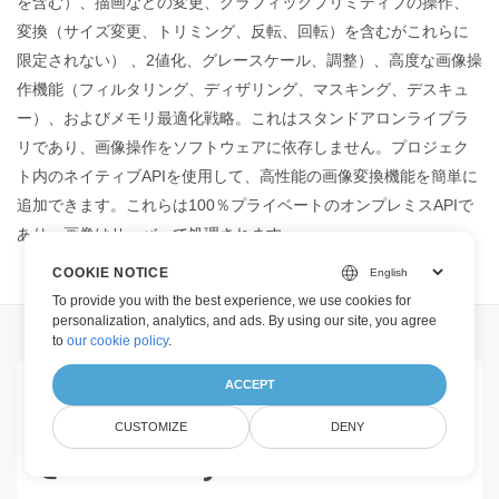
を含む）、描画などの変更、グラフィックプリミティブの操作、
変換（サイズ変更、トリミング、反転、回転）を含むがこれらに
限定されない） 、2値化、グレースケール、調整）、高度な画像操
作機能（フィルタリング、ディザリング、マスキング、デスキュ
ー）、およびメモリ最適化戦略。これはスタンドアロンライブラ
リであり、画像操作をソフトウェアに依存しません。プロジェク
ト内のネイティブAPIを使用して、高性能の画像変換機能を簡単に
追加できます。これらは100％プライベートのオンプレミスAPIで
あり、画像はサーバーで処理されます。
COOKIE NOTICE
To provide you with the best experience, we use cookies for
personalization, analytics, and ads. By using our site, you agree
to
our cookie policy
.
ACCEPT
オンラインアプリを介してJ2K
CUSTOMIZE
DENY
をCartoonify