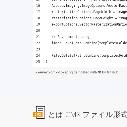
}
convert-cmx-to-apng.cs
hosted with ❤ by
GitHub
とは CMX ファイル形
CMX