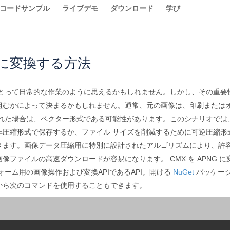
コードサンプル
ライブデモ
ダウンロード
学び
Gに変換する方法
にとって日常的な作業のように思えるかもしれません。しかし、その重要
組むかによって決まるかもしれません。通常、元の画像は、印刷または
された場合は、ベクター形式である可能性があります。このシナリオでは
圧縮形式で保存するか、ファイル サイズを削減するために可逆圧縮形式
きます。画像データ圧縮用に特別に設計されたアルゴリズムにより、許容
ファイルの高速ダウンロードが容易になります。 CMX を APNG 
ーム用の画像操作および変換APIであるAPI。開ける
NuGet
パッケージマネ
から次のコマンドを使用することもできます。