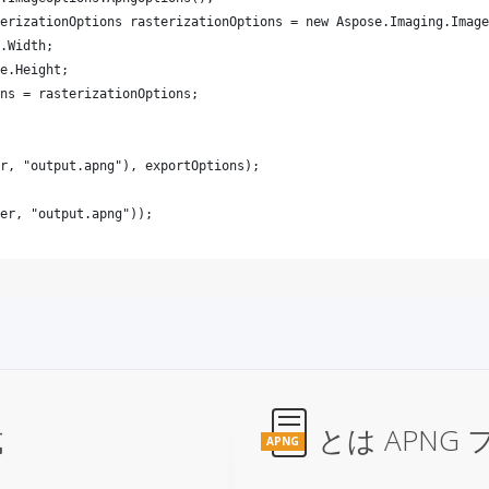
式
とは APNG
APNG