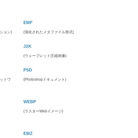
EMF
ション)
(強化されたメタファイル形式)
J2K
(ウェーブレット圧縮画像)
PSD
ネットワ
(Photoshopドキュメント)
WEBP
(ラスターWebイメージ)
EMZ