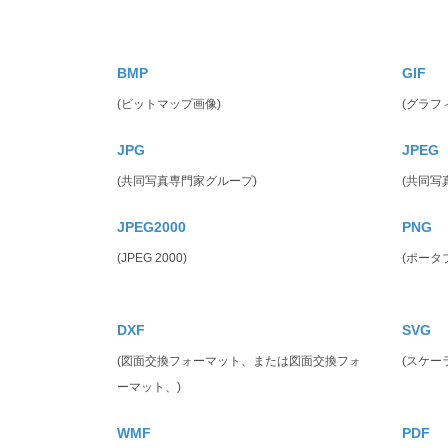
BMP
GIF
(ビットマップ画像)
(グラフ
JPG
JPEG
(共同写真専門家グループ)
(共同写
JPEG2000
PNG
(JPEG 2000)
(ポータ
DXF
SVG
(図面交換フォーマット、または図面交換フォ
(スケー
ーマット、)
WMF
PDF