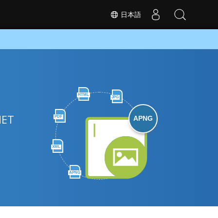
日本語
HTML
JPG
ET
PDF
APNG
XML
APNG