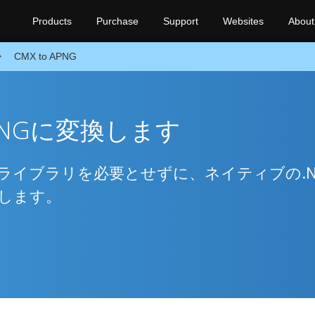
Products
Purchase
Support
Websites
About
CMX to APNG
PNGに変換します
ライブラリを必要とせずに、ネイティブの.N
換します。