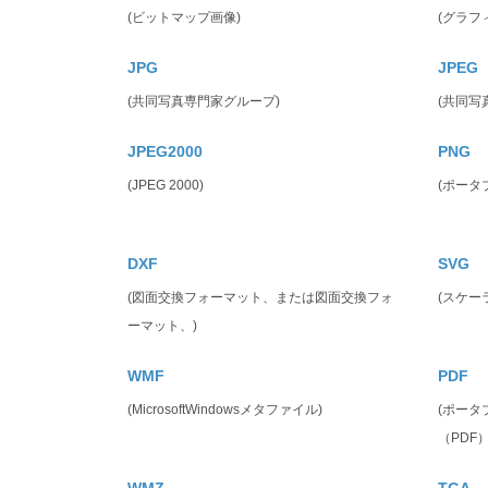
(ビットマップ画像)
(グラフ
JPG
JPEG
(共同写真専門家グループ)
(共同写
JPEG2000
PNG
(JPEG 2000)
(ポータ
DXF
SVG
(図面交換フォーマット、または図面交換フォ
(スケー
ーマット、)
WMF
PDF
(MicrosoftWindowsメタファイル)
(ポー
（PDF）