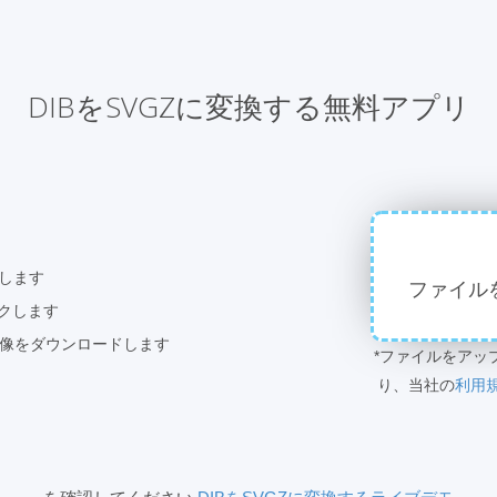
DIBをSVGZに変換する無料アプリ
プします
ファイル
ックします
画像をダウンロードします
*ファイルをアッ
り、当社の
利用