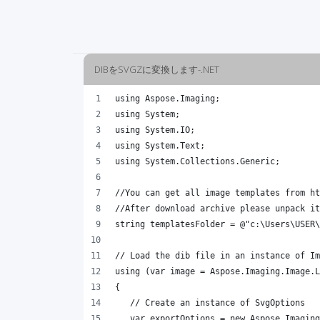
DIBをSVGZに変換します-.NET