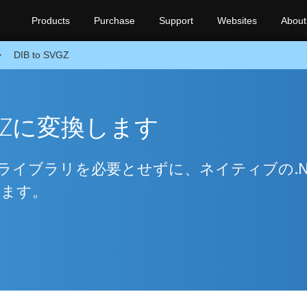
Products
Purchase
Support
Websites
About
DIB to SVGZ
VGZに変換します
ライブラリを必要とせずに、ネイティブの.N
します。