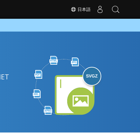
日本語
HTML
JPG
ET
PDF
SVGZ
XML
APNG