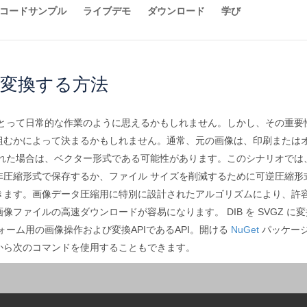
コードサンプル
ライブデモ
ダウンロード
学び
Zに変換する方法
にとって日常的な作業のように思えるかもしれません。しかし、その重要
組むかによって決まるかもしれません。通常、元の画像は、印刷または
された場合は、ベクター形式である可能性があります。このシナリオでは
圧縮形式で保存するか、ファイル サイズを削減するために可逆圧縮形式
きます。画像データ圧縮用に特別に設計されたアルゴリズムにより、許容
ファイルの高速ダウンロードが容易になります。 DIB を SVGZ 
ーム用の画像操作および変換APIであるAPI。開ける
NuGet
パッケージマネ
から次のコマンドを使用することもできます。