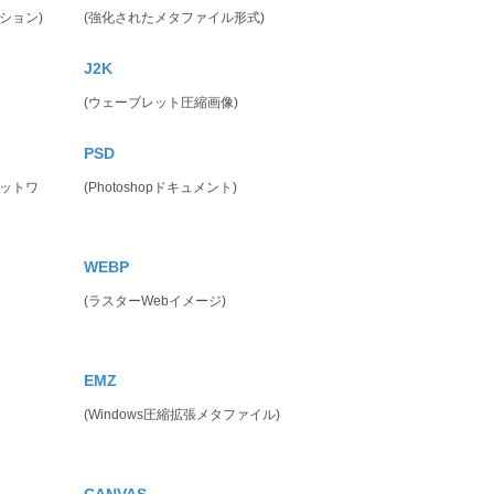
ション)
(強化されたメタファイル形式)
J2K
(ウェーブレット圧縮画像)
PSD
ネットワ
(Photoshopドキュメント)
WEBP
(ラスターWebイメージ)
EMZ
(Windows圧縮拡張メタファイル)