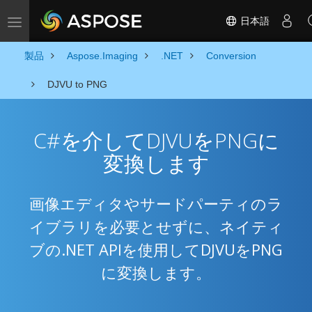
日本語
Toggle navigation
製品
Aspose.Imaging
.NET
Conversion
DJVU to PNG
C#を介してDJVUをPNGに
変換します
画像エディタやサードパーティのラ
イブラリを必要とせずに、ネイティ
ブの.NET APIを使用してDJVUをPNG
に変換します。