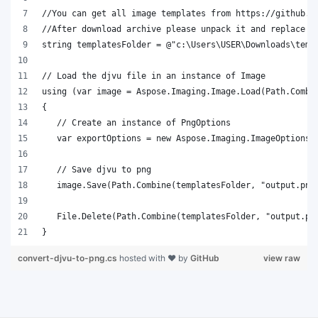
}
convert-djvu-to-png.cs
hosted with ❤ by
GitHub
view raw