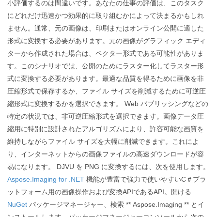
小評価するのは間違いです。あなたの仕事の評価は、このタスク
にどれだけ迅速かつ効果的に取り組むかによって決まるかもしれ
ません。通常、元の画像は、印刷またはオンライン公開に適した
形式に変換する必要があります。元の画像がグラフィック エディ
ターから作成された場合は、ベクター形式である可能性がありま
す。このシナリオでは、公開のためにラスター化してラスター形
式に変換する必要があります。最適な品質を得るために画像を非
圧縮形式で保存するか、ファイル サイズを削減するために可逆圧
縮形式に変換するかを選択できます。 Web パブリッシングなどの
特定の状況では、非可逆圧縮形式を選択できます。画像データ圧
縮用に特別に設計されたアルゴリズムにより、許容可能な画質を
維持しながらファイル サイズを大幅に削減できます。これによ
り、インターネットからの画像ファイルの高速ダウンロードが容
易になります。 DJVU を PNG に変換するには、次を使用します。
Aspose.Imaging for .NET
機能が豊富で強力で使いやすいC＃プラ
ットフォーム用の画像操作および変換APIであるAPI。開ける
NuGet
パッケージマネージャー、検索 ** Aspose.Imaging ** とイ
ンストールします。パッケージマネージャーコンソールから次の