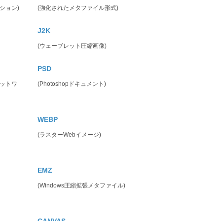
ション)
(強化されたメタファイル形式)
J2K
(ウェーブレット圧縮画像)
PSD
ネットワ
(Photoshopドキュメント)
WEBP
(ラスターWebイメージ)
EMZ
(Windows圧縮拡張メタファイル)