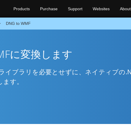
Products
Purchase
Support
Websites
About
DNG to WMF
MFに変換します
ライブラリを必要とせずに、ネイティブの.N
換します。