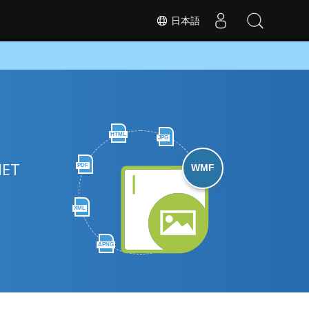
日本語
HTML
JPG
ET
PDF
WMF
XML
APNG