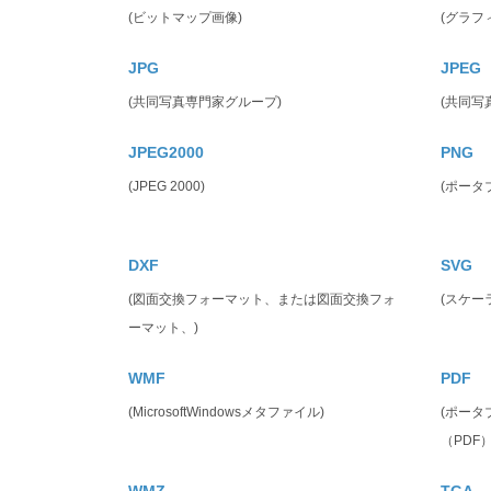
(ビットマップ画像)
(グラフ
JPG
JPEG
(共同写真専門家グループ)
(共同写
JPEG2000
PNG
(JPEG 2000)
(ポータ
DXF
SVG
(図面交換フォーマット、または図面交換フォ
(スケー
ーマット、)
WMF
PDF
(MicrosoftWindowsメタファイル)
(ポー
（PDF）