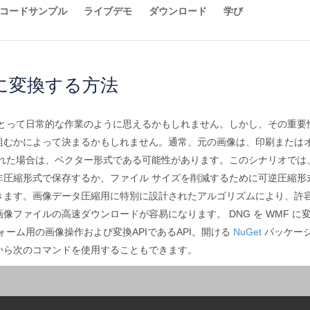
コードサンプル
ライブデモ
ダウンロード
学び
Fに変換する方法
にとって日常的な作業のように思えるかもしれません。しかし、その重要
組むかによって決まるかもしれません。通常、元の画像は、印刷または
された場合は、ベクター形式である可能性があります。このシナリオでは
圧縮形式で保存するか、ファイル サイズを削減するために可逆圧縮形式
きます。画像データ圧縮用に特別に設計されたアルゴリズムにより、許容
像ファイルの高速ダウンロードが容易になります。 DNG を WMF 
ーム用の画像操作および変換APIであるAPI。開ける
NuGet
パッケージマネ
から次のコマンドを使用することもできます。