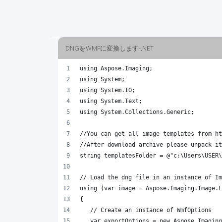
DNGをWMFに変換します-.NET