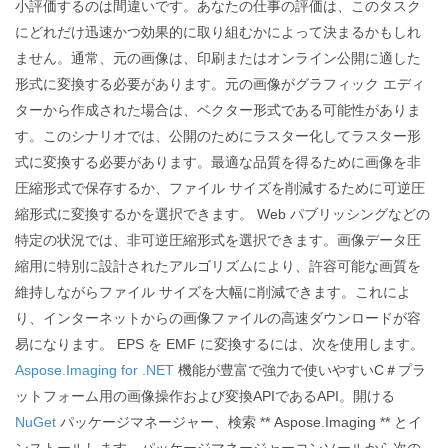
小評価するのは間違いです。あなたの仕事の評価は、このタスク
にどれだけ迅速かつ効果的に取り組むかによって決まるかもしれ
ません。通常、元の画像は、印刷またはオンライン公開に適した
形式に変換する必要があります。元の画像がグラフィック エディ
ターから作成された場合は、ベクター形式である可能性がありま
す。このシナリオでは、公開のためにラスター化してラスター形
式に変換する必要があります。最適な品質を得るために画像を非
圧縮形式で保存するか、ファイル サイズを削減するために可逆圧
縮形式に変換するかを選択できます。 Web パブリッシングなどの
特定の状況では、非可逆圧縮形式を選択できます。画像データ圧
縮用に特別に設計されたアルゴリズムにより、許容可能な画質を
維持しながらファイル サイズを大幅に削減できます。これによ
り、インターネットからの画像ファイルの高速ダウンロードが容
易になります。 EPS を EMF に変換するには、次を使用します。
Aspose.Imaging for .NET
機能が豊富で強力で使いやすいC＃プラ
ットフォーム用の画像操作および変換APIであるAPI。開ける
NuGet
パッケージマネージャー、検索 ** Aspose.Imaging ** とイ
ンストールします。パッケージマネージャーコンソールから次の