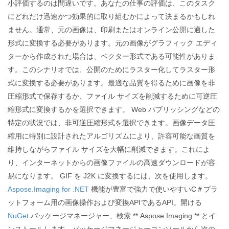
小評価するのは間違いです。あなたの仕事の評価は、このタスク
にどれだけ迅速かつ効果的に取り組むかによって決まるかもしれ
ません。通常、元の画像は、印刷またはオンライン公開に適した
形式に変換する必要があります。元の画像がグラフィック エディ
ターから作成された場合は、ベクター形式である可能性がありま
す。このシナリオでは、公開のためにラスター化してラスター形
式に変換する必要があります。最適な品質を得るために画像を非
圧縮形式で保存するか、ファイル サイズを削減するために可逆圧
縮形式に変換するかを選択できます。 Web パブリッシングなどの
特定の状況では、非可逆圧縮形式を選択できます。画像データ圧
縮用に特別に設計されたアルゴリズムにより、許容可能な画質を
維持しながらファイル サイズを大幅に削減できます。これによ
り、インターネットからの画像ファイルの高速ダウンロードが容
易になります。 GIF を J2K に変換するには、次を使用します。
Aspose.Imaging for .NET
機能が豊富で強力で使いやすいC＃プラ
ットフォーム用の画像操作および変換APIであるAPI。開ける
NuGet
パッケージマネージャー、検索 ** Aspose.Imaging ** とイ
ンストールします。パッケージマネージャーコンソールから次の