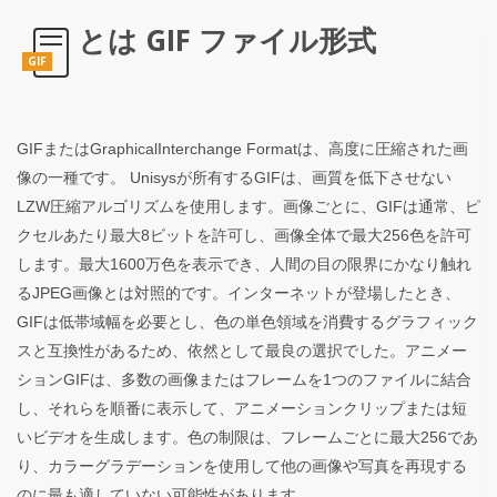
とは GIF ファイル形式
GIF
GIFまたはGraphicalInterchange Formatは、高度に圧縮された画
像の一種です。 Unisysが所有するGIFは、画質を低下させない
LZW圧縮アルゴリズムを使用します。画像ごとに、GIFは通常、ピ
クセルあたり最大8ビットを許可し、画像全体で最大256色を許可
します。最大1600万色を表示でき、人間の目の限界にかなり触れ
るJPEG画像とは対照的です。インターネットが登場したとき、
GIFは低帯域幅を必要とし、色の単色領域を消費するグラフィック
スと互換性があるため、依然として最良の選択でした。アニメー
ションGIFは、多数の画像またはフレームを1つのファイルに結合
し、それらを順番に表示して、アニメーションクリップまたは短
いビデオを生成します。色の制限は、フレームごとに最大256であ
り、カラーグラデーションを使用して他の画像や写真を再現する
のに最も適していない可能性があります。