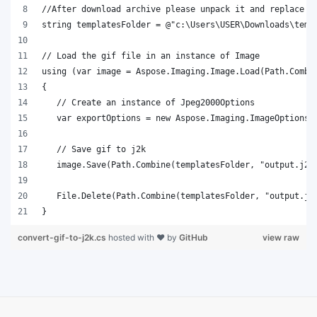
}
convert-gif-to-j2k.cs
hosted with ❤ by
GitHub
view raw