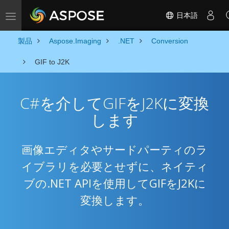
日本語
Toggle navigation
製品
Aspose.Imaging
.NET
Conversion
GIF to J2K
C#を介してGIFをJ2Kに変換
します
画像エディタやサードパーティのラ
イブラリを必要とせずに、ネイティ
ブの.NET APIを使用してGIFをJ2Kに
変換します。