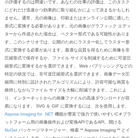
小評価するのは間違いです。あなたの仕事の評価は、このタスク
にどれだけ迅速かつ効果的に取り組むかによって決まるかもしれ
ません。通常、元の画像は、印刷またはオンライン公開に適した
形式に変換する必要があります。元の画像がグラフィック エディ
ターから作成された場合は、ベクター形式である可能性がありま
す。このシナリオでは、公開のためにラスター化してラスター形
式に変換する必要があります。最適な品質を得るために画像を非
圧縮形式で保存するか、ファイル サイズを削減するために可逆圧
縮形式に変換するかを選択できます。 Web パブリッシングなどの
特定の状況では、非可逆圧縮形式を選択できます。画像データ圧
縮用に特別に設計されたアルゴリズムにより、許容可能な画質を
維持しながらファイル サイズを大幅に削減できます。これによ
り、インターネットからの画像ファイルの高速ダウンロードが容
易になります。 SVG を GIF に変換するには、次を使用します。
Aspose.Imaging for .NET
機能が豊富で強力で使いやすいC＃プラ
ットフォーム用の画像操作および変換APIであるAPI。開ける
NuGet
パッケージマネージャー、検索 ** Aspose.Imaging ** とイ
ンストールします。パッケージマネージャーコンソールから次の