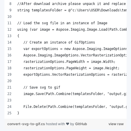
}
convert-svg-to-gif.cs
hosted with ❤ by
GitHub
view raw