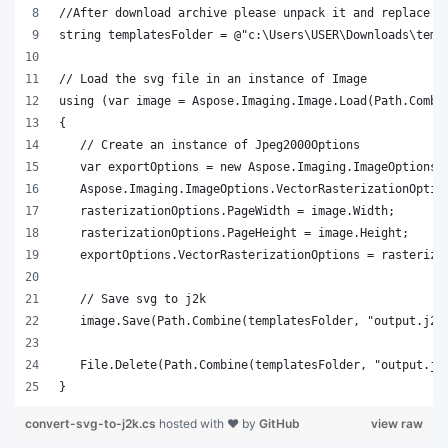
}
convert-svg-to-j2k.cs
hosted with ❤ by
GitHub
view raw