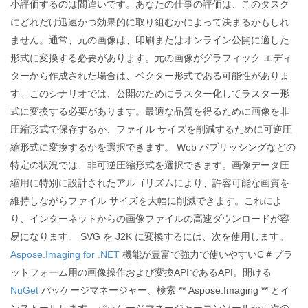
小評価するのは間違いです。あなたの仕事の評価は、このタスク
にどれだけ迅速かつ効果的に取り組むかによって決まるかもしれ
ません。通常、元の画像は、印刷またはオンライン公開に適した
形式に変換する必要があります。元の画像がグラフィック エディ
ターから作成された場合は、ベクター形式である可能性がありま
す。このシナリオでは、公開のためにラスター化してラスター形
式に変換する必要があります。最適な品質を得るために画像を非
圧縮形式で保存するか、ファイル サイズを削減するために可逆圧
縮形式に変換するかを選択できます。 Web パブリッシングなどの
特定の状況では、非可逆圧縮形式を選択できます。画像データ圧
縮用に特別に設計されたアルゴリズムにより、許容可能な画質を
維持しながらファイル サイズを大幅に削減できます。これによ
り、インターネットからの画像ファイルの高速ダウンロードが容
易になります。 SVG を J2K に変換するには、次を使用します。
Aspose.Imaging for .NET
機能が豊富で強力で使いやすいC＃プラ
ットフォーム用の画像操作および変換APIであるAPI。開ける
NuGet
パッケージマネージャー、検索 ** Aspose.Imaging ** とイ
ンストールします。パッケージマネージャーコンソールから次の