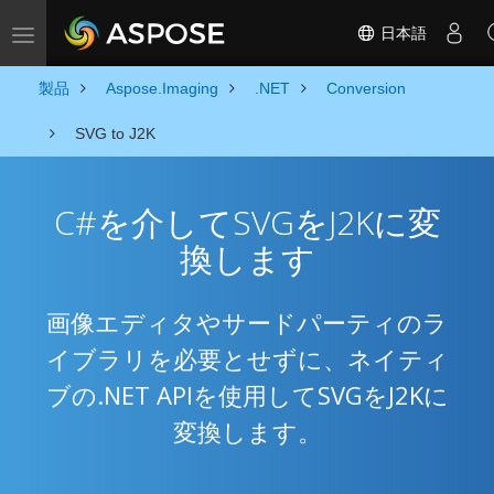
日本語
Toggle navigation
製品
Aspose.Imaging
.NET
Conversion
SVG to J2K
C#を介してSVGをJ2Kに変
換します
画像エディタやサードパーティのラ
イブラリを必要とせずに、ネイティ
ブの.NET APIを使用してSVGをJ2Kに
変換します。