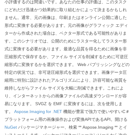
小評価するのは間違いです。あなたの仕事の評価は、このタスク
にどれだけ迅速かつ効果的に取り組むかによって決まるかもしれ
ません。通常、元の画像は、印刷またはオンライン公開に適した
形式に変換する必要があります。元の画像がグラフィック エディ
ターから作成された場合は、ベクター形式である可能性がありま
す。このシナリオでは、公開のためにラスター化してラスター形
式に変換する必要があります。最適な品質を得るために画像を非
圧縮形式で保存するか、ファイル サイズを削減するために可逆圧
縮形式に変換するかを選択できます。 Web パブリッシングなどの
特定の状況では、非可逆圧縮形式を選択できます。画像データ圧
縮用に特別に設計されたアルゴリズムにより、許容可能な画質を
維持しながらファイル サイズを大幅に削減できます。これによ
り、インターネットからの画像ファイルの高速ダウンロードが容
易になります。 SVGZ を EMF に変換するには、次を使用しま
す。
Aspose.Imaging for .NET
機能が豊富で強力で使いやすいC＃
プラットフォーム用の画像操作および変換APIであるAPI。開ける
NuGet
パッケージマネージャー、検索 ** Aspose.Imaging ** とイ
ンストールします。パッケージマネージャーコンソールから次の