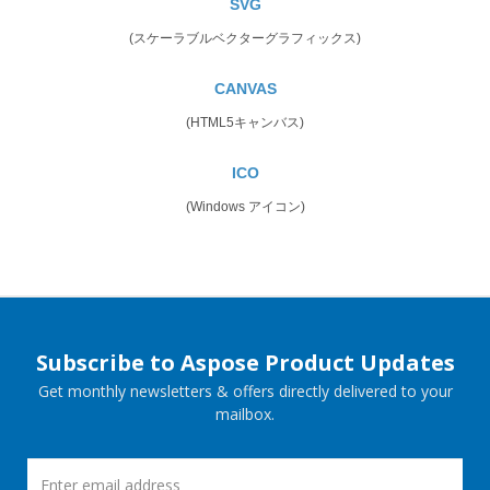
SVG
(スケーラブルベクターグラフィックス)
CANVAS
(HTML5キャンバス)
ICO
(Windows アイコン)
Subscribe to Aspose Product Updates
Get monthly newsletters & offers directly delivered to your
mailbox.