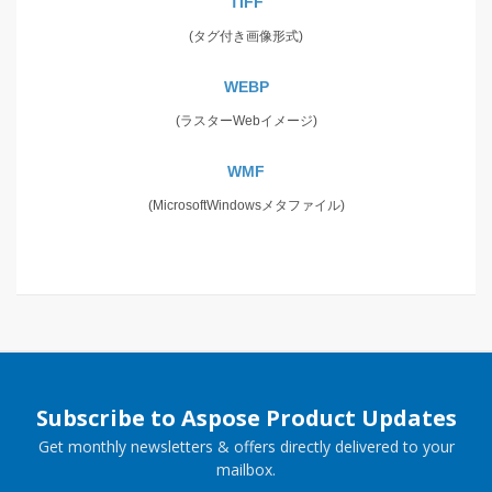
TIFF
(タグ付き画像形式)
WEBP
(ラスターWebイメージ)
WMF
(MicrosoftWindowsメタファイル)
Subscribe to Aspose Product Updates
Get monthly newsletters & offers directly delivered to your
mailbox.