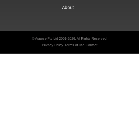
About
© Aspose Pty Ltd 2001-2026.
All Rights Reserved.
Privacy Policy
Terms of use
Contact