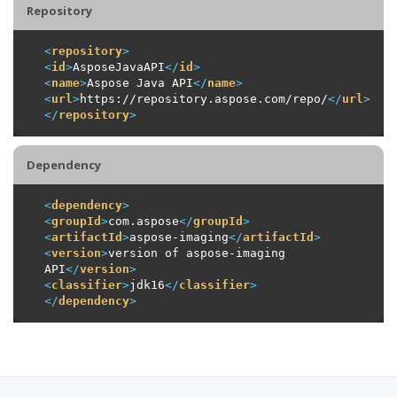
Repository
<
repository
>
<
id
>
AsposeJavaAPI
</
id
>
<
name
>
Aspose Java API
</
name
>
<
url
>
https://repository.aspose.com/repo/
</
url
>
</
repository
>
Dependency
<
dependency
>
<
groupId
>
com.aspose
</
groupId
>
<
artifactId
>
aspose-imaging
</
artifactId
>
<
version
>
version of aspose-imaging 
API
</
version
>
<
classifier
>
jdk16
</
classifier
>
</
dependency
>