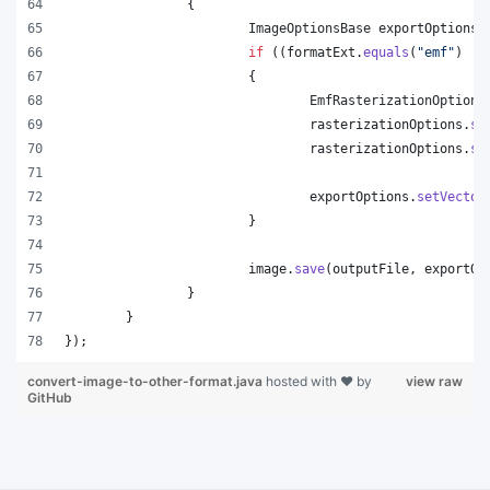
		{
ImageOptionsBase
exportOptions
 
if
 ((
formatExt
.
equals
(
"emf"
) ||
			{
EmfRasterizationOptions
rasterizationOptions
.
se
rasterizationOptions
.
se
exportOptions
.
setVector
			}
image
.
save
(
outputFile
, 
exportOp
		}
	}
});
convert-image-to-other-format.java
hosted with ❤ by
view raw
GitHub