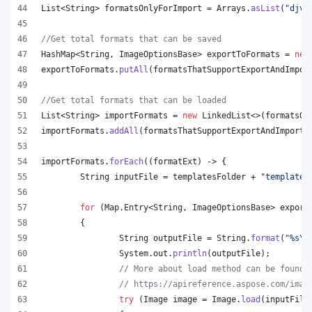
List
<
String
> 
formatsOnlyForImport
 = 
Arrays
.
asList
(
"djvu
//Get total formats that can be saved
HashMap
<
String
, 
ImageOptionsBase
> 
exportToFormats
 = 
new
exportToFormats
.
putAll
(
formatsThatSupportExportAndImpor
//Get total formats that can be loaded
List
<
String
> 
importFormats
 = 
new
LinkedList
<>(
formatsOn
importFormats
.
addAll
(
formatsThatSupportExportAndImport
.
importFormats
.
forEach
((
formatExt
) -> {
String
inputFile
 = 
templatesFolder
 + 
"template.
for
 (
Map
.
Entry
<
String
, 
ImageOptionsBase
> 
export
	{
String
outputFile
 = 
String
.
format
(
"%s
\\
System
.
out
.
println
(
outputFile
);
// More about load method can be found 
// https://apireference.aspose.com/imag
try
 (
Image
image
 = 
Image
.
load
(
inputFile