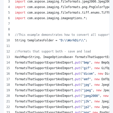
import
com
.
aspose
.
imaging
.
fileformats
.
jpeg2000
.
Jpeg2000
import
com
.
aspose
.
imaging
.
fileformats
.
png
.
PngColorType
;
import
com
.
aspose
.
imaging
.
fileformats
.
tiff
.
enums
.
TiffEx
import
com
.
aspose
.
imaging
.
imageoptions
.*;
//This example demonstrates how to convert all supporte
String
templatesFolder
 = 
"D:
\\
WorkDir
\\
"
;
//Formats that support both - save and load
HashMap
<
String
, 
ImageOptionsBase
> 
formatsThatSupportExp
formatsThatSupportExportAndImport
.
put
(
"bmp"
, 
new
BmpOpt
formatsThatSupportExportAndImport
.
put
(
"gif"
, 
new
GifOpt
formatsThatSupportExportAndImport
.
put
(
"dicom"
, 
new
Dico
formatsThatSupportExportAndImport
.
put
(
"emf"
, 
new
EmfOpt
formatsThatSupportExportAndImport
.
put
(
"jpg"
, 
new
JpegOp
formatsThatSupportExportAndImport
.
put
(
"jpeg"
, 
new
JpegO
formatsThatSupportExportAndImport
.
put
(
"jpeg2000"
, 
new
J
formatsThatSupportExportAndImport
.
put
(
"j2k"
, 
new
Jpeg20
formatsThatSupportExportAndImport
.
put
(
"jp2"
, 
new
Jpeg20
formatsThatSupportExportAndImport
.
put
(
"png"
,
new
PngOpti