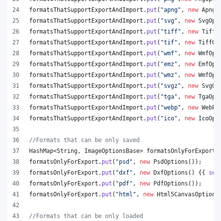
formatsThatSupportExportAndImport
.
put
(
"apng"
, 
new
ApngO
formatsThatSupportExportAndImport
.
put
(
"svg"
, 
new
SvgOpt
formatsThatSupportExportAndImport
.
put
(
"tiff"
, 
new
TiffO
formatsThatSupportExportAndImport
.
put
(
"tif"
, 
new
TiffOp
formatsThatSupportExportAndImport
.
put
(
"wmf"
, 
new
WmfOpt
formatsThatSupportExportAndImport
.
put
(
"emz"
, 
new
EmfOpt
formatsThatSupportExportAndImport
.
put
(
"wmz"
, 
new
WmfOpt
formatsThatSupportExportAndImport
.
put
(
"svgz"
, 
new
SvgOp
formatsThatSupportExportAndImport
.
put
(
"tga"
, 
new
TgaOpt
formatsThatSupportExportAndImport
.
put
(
"webp"
, 
new
WebPO
formatsThatSupportExportAndImport
.
put
(
"ico"
, 
new
IcoOpt
//Formats that can be only saved
HashMap
<
String
, 
ImageOptionsBase
> 
formatsOnlyForExport
 
formatsOnlyForExport
.
put
(
"psd"
, 
new
PsdOptions
());
formatsOnlyForExport
.
put
(
"dxf"
, 
new
DxfOptions
() {{ 
set
formatsOnlyForExport
.
put
(
"pdf"
, 
new
PdfOptions
());
formatsOnlyForExport
.
put
(
"html"
, 
new
Html5CanvasOptions
//Formats that can be only loaded