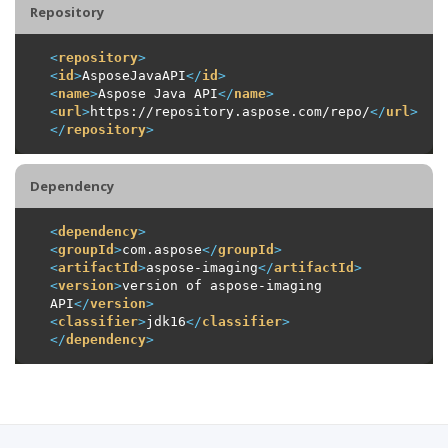
Repository
<
repository
>
<
id
>
AsposeJavaAPI
</
id
>
<
name
>
Aspose Java API
</
name
>
<
url
>
https://repository.aspose.com/repo/
</
url
>
</
repository
>
Dependency
<
dependency
>
<
groupId
>
com.aspose
</
groupId
>
<
artifactId
>
aspose-imaging
</
artifactId
>
<
version
>
version of aspose-imaging 
API
</
version
>
<
classifier
>
jdk16
</
classifier
>
</
dependency
>