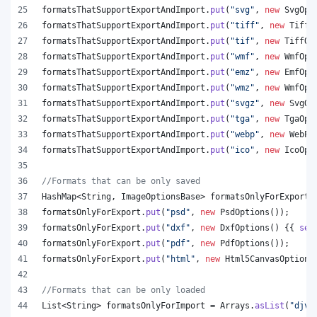
formatsThatSupportExportAndImport
.
put
(
"svg"
, 
new
SvgOpt
formatsThatSupportExportAndImport
.
put
(
"tiff"
, 
new
TiffO
formatsThatSupportExportAndImport
.
put
(
"tif"
, 
new
TiffOp
formatsThatSupportExportAndImport
.
put
(
"wmf"
, 
new
WmfOpt
formatsThatSupportExportAndImport
.
put
(
"emz"
, 
new
EmfOpt
formatsThatSupportExportAndImport
.
put
(
"wmz"
, 
new
WmfOpt
formatsThatSupportExportAndImport
.
put
(
"svgz"
, 
new
SvgOp
formatsThatSupportExportAndImport
.
put
(
"tga"
, 
new
TgaOpt
formatsThatSupportExportAndImport
.
put
(
"webp"
, 
new
WebPO
formatsThatSupportExportAndImport
.
put
(
"ico"
, 
new
IcoOpt
//Formats that can be only saved
HashMap
<
String
, 
ImageOptionsBase
> 
formatsOnlyForExport
 
formatsOnlyForExport
.
put
(
"psd"
, 
new
PsdOptions
());
formatsOnlyForExport
.
put
(
"dxf"
, 
new
DxfOptions
() {{ 
set
formatsOnlyForExport
.
put
(
"pdf"
, 
new
PdfOptions
());
formatsOnlyForExport
.
put
(
"html"
, 
new
Html5CanvasOptions
//Formats that can be only loaded
List
<
String
> 
formatsOnlyForImport
 = 
Arrays
.
asList
(
"djvu