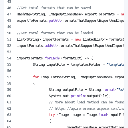
//Get total formats that can be saved
HashMap
<
String
, 
ImageOptionsBase
> 
exportToFormats
 = 
new
exportToFormats
.
putAll
(
formatsThatSupportExportAndImpor
//Get total formats that can be loaded
List
<
String
> 
importFormats
 = 
new
LinkedList
<>(
formatsOn
importFormats
.
addAll
(
formatsThatSupportExportAndImport
.
importFormats
.
forEach
((
formatExt
) -> {
String
inputFile
 = 
templatesFolder
 + 
"template.
for
 (
Map
.
Entry
<
String
, 
ImageOptionsBase
> 
export
	{
String
outputFile
 = 
String
.
format
(
"%s
\\
System
.
out
.
println
(
outputFile
);
// More about load method can be found 
// https://apireference.aspose.com/imag
try
 (
Image
image
 = 
Image
.
load
(
inputFile
		{
ImageOptionsBase
exportOptions
 