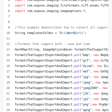
import
com
.
aspose
.
imaging
.
fileformats
.
tiff
.
enums
.
TiffEx
import
com
.
aspose
.
imaging
.
imageoptions
.*;
//This example demonstrates how to convert all supporte
String
templatesFolder
 = 
"D:
\\
WorkDir
\\
"
;
//Formats that support both - save and load
HashMap
<
String
, 
ImageOptionsBase
> 
formatsThatSupportExp
formatsThatSupportExportAndImport
.
put
(
"bmp"
, 
new
BmpOpt
formatsThatSupportExportAndImport
.
put
(
"gif"
, 
new
GifOpt
formatsThatSupportExportAndImport
.
put
(
"dicom"
, 
new
Dico
formatsThatSupportExportAndImport
.
put
(
"emf"
, 
new
EmfOpt
formatsThatSupportExportAndImport
.
put
(
"jpg"
, 
new
JpegOp
formatsThatSupportExportAndImport
.
put
(
"jpeg"
, 
new
JpegO
formatsThatSupportExportAndImport
.
put
(
"jpeg2000"
, 
new
J
formatsThatSupportExportAndImport
.
put
(
"j2k"
, 
new
Jpeg20
formatsThatSupportExportAndImport
.
put
(
"jp2"
, 
new
Jpeg20
formatsThatSupportExportAndImport
.
put
(
"png"
,
new
PngOpti
formatsThatSupportExportAndImport
.
put
(
"apng"
, 
new
ApngO