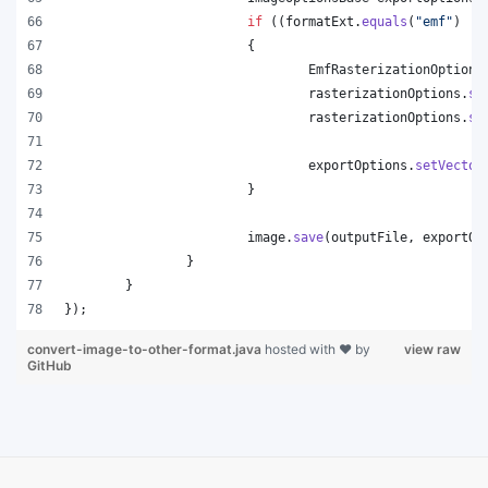
if
 ((
formatExt
.
equals
(
"emf"
) ||
			{
EmfRasterizationOptions
rasterizationOptions
.
se
rasterizationOptions
.
se
exportOptions
.
setVector
			}
image
.
save
(
outputFile
, 
exportOp
		}
	}
});
convert-image-to-other-format.java
hosted with ❤ by
view raw
GitHub