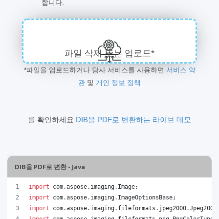
합니다.
파일 삭제 또는 업로드*
*파일을 업로드하거나 당사 서비스를 사용하면
서비스 약
관
및
개인 정보 정책
를 확인하세요
DIB을 PDF로 변환하는 라이브 데모
DIB을 PDF로 변환 - Java
import
com
.
aspose
.
imaging
.
Image
;
import
com
.
aspose
.
imaging
.
ImageOptionsBase
;
import
com
.
aspose
.
imaging
.
fileformats
.
jpeg2000
.
Jpeg2000
import
com
.
aspose
.
imaging
.
fileformats
.
png
.
PngColorType
;