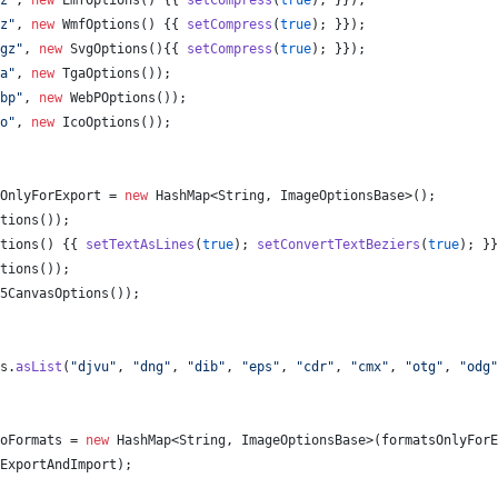
z"
, 
new
EmfOptions
() {{ 
setCompress
(
true
); }});
z"
, 
new
WmfOptions
() {{ 
setCompress
(
true
); }});
gz"
, 
new
SvgOptions
(){{ 
setCompress
(
true
); }});
a"
, 
new
TgaOptions
());
bp"
, 
new
WebPOptions
());
o"
, 
new
IcoOptions
());
OnlyForExport
 = 
new
HashMap
<
String
, 
ImageOptionsBase
>();
tions
());
tions
() {{ 
setTextAsLines
(
true
); 
setConvertTextBeziers
(
true
); }}
tions
());
5CanvasOptions
());
s
.
asList
(
"djvu"
, 
"dng"
, 
"dib"
, 
"eps"
, 
"cdr"
, 
"cmx"
, 
"otg"
, 
"odg"
oFormats
 = 
new
HashMap
<
String
, 
ImageOptionsBase
>(
formatsOnlyForE
ExportAndImport
);