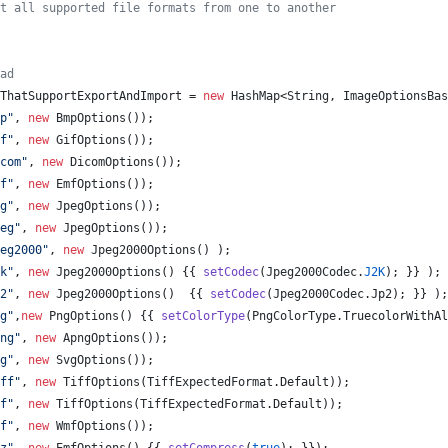
t all supported file formats from one to another
ad
ThatSupportExportAndImport
 = 
new
HashMap
<
String
, 
ImageOptionsBas
p"
, 
new
BmpOptions
());
f"
, 
new
GifOptions
());
com"
, 
new
DicomOptions
());
f"
, 
new
EmfOptions
());
g"
, 
new
JpegOptions
());
eg"
, 
new
JpegOptions
());
eg2000"
, 
new
Jpeg2000Options
() );
k"
, 
new
Jpeg2000Options
() {{ 
setCodec
(
Jpeg2000Codec
.
J2K
); }} );
2"
, 
new
Jpeg2000Options
()  {{ 
setCodec
(
Jpeg2000Codec
.
Jp2
); }} );
g"
,
new
PngOptions
() {{ 
setColorType
(
PngColorType
.
TruecolorWithAl
ng"
, 
new
ApngOptions
());
g"
, 
new
SvgOptions
());
ff"
, 
new
TiffOptions
(
TiffExpectedFormat
.
Default
));
f"
, 
new
TiffOptions
(
TiffExpectedFormat
.
Default
));
f"
, 
new
WmfOptions
());