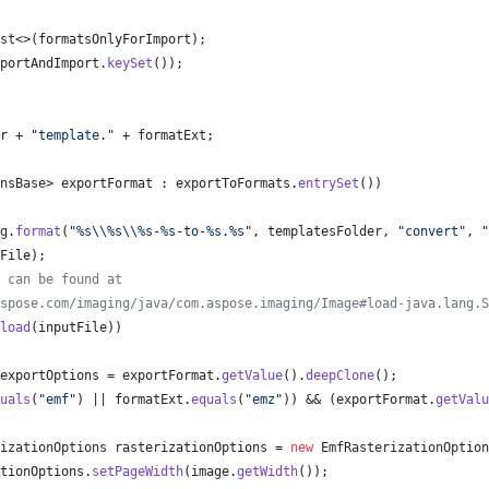
st
<>(
formatsOnlyForImport
);
portAndImport
.
keySet
());
r
 + 
"template."
 + 
formatExt
;
nsBase
> 
exportFormat
 : 
exportToFormats
.
entrySet
())
g
.
format
(
"%s
\\
%s
\\
%s-%s-to-%s.%s"
, 
templatesFolder
, 
"convert"
, 
"
File
);
 can be found at
spose.com/imaging/java/com.aspose.imaging/Image#load-java.lang.S
load
(
inputFile
))
exportOptions
 = 
exportFormat
.
getValue
().
deepClone
();
uals
(
"emf"
) || 
formatExt
.
equals
(
"emz"
)) && (
exportFormat
.
getValu
izationOptions
rasterizationOptions
 = 
new
EmfRasterizationOption
tionOptions
.
setPageWidth
(
image
.
getWidth
());