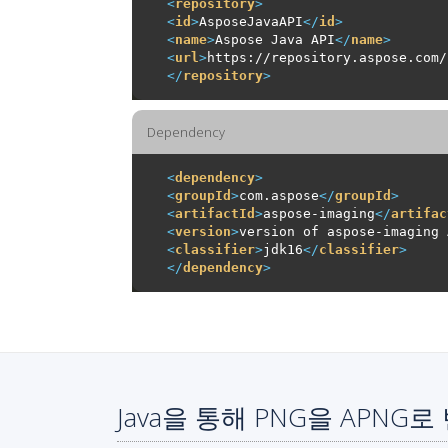
<
repository
>
<
id
>
AsposeJavaAPI
</
id
>
<
name
>
Aspose Java API
</
name
>
<
url
>
https://repository.aspose.com/
</
repository
>
Dependency
<
dependency
>
<
groupId
>
com.aspose
</
groupId
>
<
artifactId
>
aspose-imaging
</
artifac
<
version
>
version of aspose-imaging 
<
classifier
>
jdk16
</
classifier
>
</
dependency
>
Java을 통해 PNG을 APNG