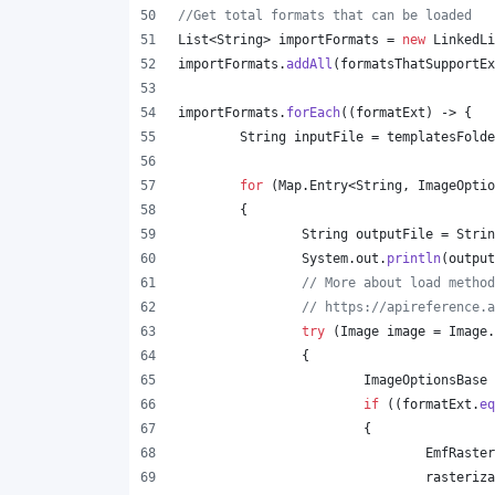
//Get total formats that can be loaded
List
<
String
> 
importFormats
 = 
new
LinkedLi
importFormats
.
addAll
(
formatsThatSupportEx
importFormats
.
forEach
((
formatExt
) -> {
String
inputFile
 = 
templatesFolde
for
 (
Map
.
Entry
<
String
, 
ImageOptio
	{
String
outputFile
 = 
Strin
System
.
out
.
println
(
output
// More about load method
// https://apireference.a
try
 (
Image
image
 = 
Image
.
		{
ImageOptionsBase
if
 ((
formatExt
.
eq
			{
EmfRaster
rasteriza