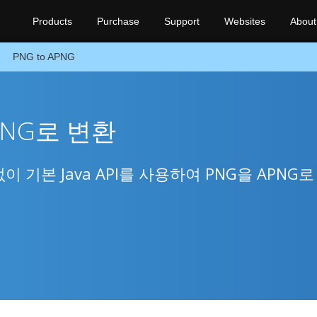
Products
Purchase
Support
Websites
About
PNG to APNG
APNG로 변환
기본 Java API를 사용하여 PNG을 APNG로