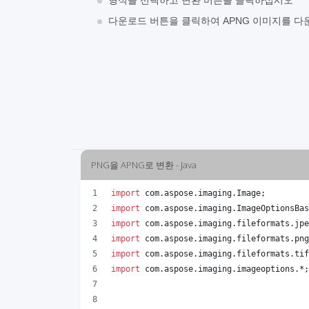
형식을 선택하고 변환 버튼을 클릭하십시오
다운로드 버튼을 클릭하여 APNG 이미지를 다
PNG을 APNG로 변환 - Java
import
com
.
aspose
.
imaging
.
Image
;
import
com
.
aspose
.
imaging
.
ImageOptionsBas
import
com
.
aspose
.
imaging
.
fileformats
.
jpe
import
com
.
aspose
.
imaging
.
fileformats
.
png
import
com
.
aspose
.
imaging
.
fileformats
.
tif
import
com
.
aspose
.
imaging
.
imageoptions
.*;