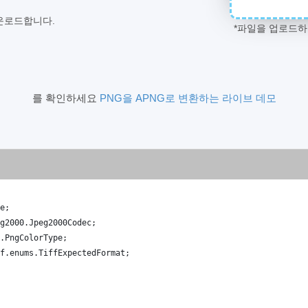
운로드합니다.
*파일을 업로드
를 확인하세요
PNG을 APNG로 변환하는 라이브 데모
e
;
g2000
.
Jpeg2000Codec
;
.
PngColorType
;
f
.
enums
.
TiffExpectedFormat
;