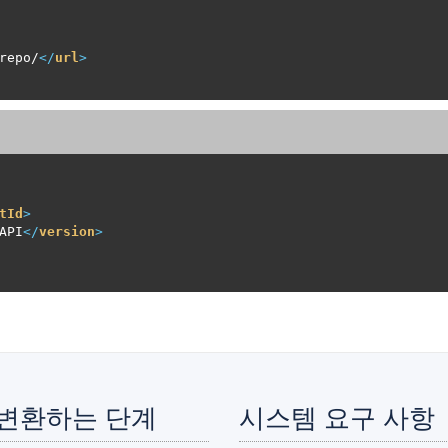
repo/
</
url
>
tId
>
API
</
version
>
로 변환하는 단계
시스템 요구 사항