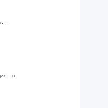
e
>();
pha
); }});