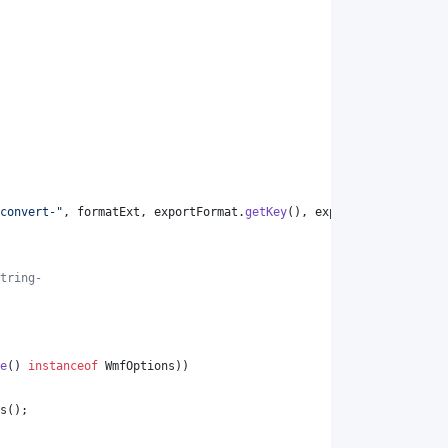
convert-"
, 
formatExt
, 
exportFormat
.
getKey
(), 
exportFormat
.
getKey
tring-
e
() 
instanceof
WmfOptions
))
s
();