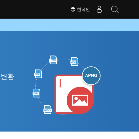
한국인
HTML
JPG
 변환
PDF
APNG
XML
APNG