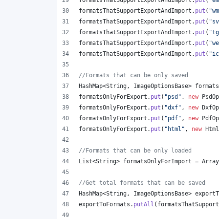
formatsThatSupportExportAndImport
.
put
(
"em
formatsThatSupportExportAndImport
.
put
(
"wm
formatsThatSupportExportAndImport
.
put
(
"sv
formatsThatSupportExportAndImport
.
put
(
"tg
formatsThatSupportExportAndImport
.
put
(
"we
formatsThatSupportExportAndImport
.
put
(
"ic
//Formats that can be only saved
HashMap
<
String
, 
ImageOptionsBase
> 
formats
formatsOnlyForExport
.
put
(
"psd"
, 
new
PsdOp
formatsOnlyForExport
.
put
(
"dxf"
, 
new
DxfOp
formatsOnlyForExport
.
put
(
"pdf"
, 
new
PdfOp
formatsOnlyForExport
.
put
(
"html"
, 
new
Html
//Formats that can be only loaded
List
<
String
> 
formatsOnlyForImport
 = 
Array
//Get total formats that can be saved
HashMap
<
String
, 
ImageOptionsBase
> 
exportT
exportToFormats
.
putAll
(
formatsThatSupport