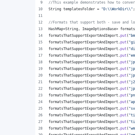
//This example demonstrates how to conver
String
templatesFolder
 = 
"D:
\\
WorkDir
\\
"
;
//Formats that support both - save and lo
HashMap
<
String
, 
ImageOptionsBase
> 
formats
formatsThatSupportExportAndImport
.
put
(
"bm
formatsThatSupportExportAndImport
.
put
(
"gi
formatsThatSupportExportAndImport
.
put
(
"di
formatsThatSupportExportAndImport
.
put
(
"em
formatsThatSupportExportAndImport
.
put
(
"jp
formatsThatSupportExportAndImport
.
put
(
"jp
formatsThatSupportExportAndImport
.
put
(
"jp
formatsThatSupportExportAndImport
.
put
(
"j2
formatsThatSupportExportAndImport
.
put
(
"jp
formatsThatSupportExportAndImport
.
put
(
"pn
formatsThatSupportExportAndImport
.
put
(
"ap
formatsThatSupportExportAndImport
.
put
(
"sv
formatsThatSupportExportAndImport
.
put
(
"ti
formatsThatSupportExportAndImport
.
put
(
"ti
formatsThatSupportExportAndImport
.
put
(
"wm